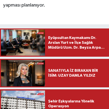
yapması planlanıyor.
Eyüpsultan Kaymakamı Dr.
Arslan Yurt ve İlçe Sağlık
Müdürü Uzm. Dr. Beyza Arpacı
Saylar’dan Hayırlı Olsun
Ziyareti
SANATIYLA İZ BIRAKAN BİR
İSİM: UZAY DAMLA YILDIZ
Şehir Eşkıyalarına Yönelik
Operasyon