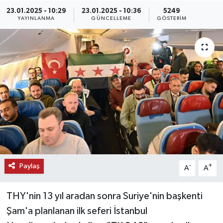
23.01.2025 - 10:29
23.01.2025 - 10:36
5249
KEMERBURGAZ
YAYINLANMA
GÜNCELLEME
GÖSTERIM
KÜLTÜR - SANAT
MAGAZİN
ÖZEL HABER
SAĞLIK
SPOR
Paylaş
-
+
A
A
TEKNOLOJİ
THY'nin 13 yıl aradan sonra Suriye'nin başkenti
TİCARET
Şam'a planlanan ilk seferi İstanbul
YAŞAM