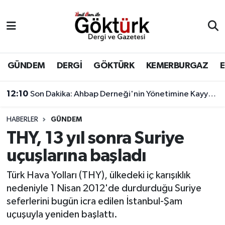
Anne Çocuk
Eyüpsultan Hava Durumu
BİLİM
Eyüpsultan Trafik Yoğunluk Haritası
GÜNDEM
DERGİ
GÖKTÜRK
KEMERBURGAZ
DERGİ
Süper Lig Puan Durumu ve Fikstür
12:10
Son Dakika: Ahbap Derneği'nin Yönetimine Kayyum Atandı
DÜNYA
Tüm Manşetler
HABERLER
GÜNDEM
THY, 13 yıl sonra Suriye
EĞİTİM
Son Dakika Haberleri
uçuşlarına başladı
EKONOMİ
Haber Arşivi
Türk Hava Yolları (THY), ülkedeki iç karışıklık
nedeniyle 1 Nisan 2012'de durdurduğu Suriye
GÖKTÜRK
seferlerini bugün icra edilen İstanbul-Şam
uçuşuyla yeniden başlattı.
GÜNDEM