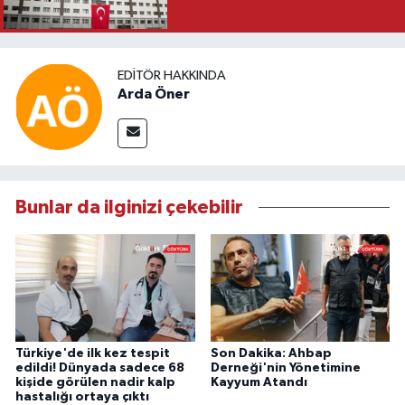
EDITÖR HAKKINDA
Arda Öner
Bunlar da ilginizi çekebilir
Türkiye'de ilk kez tespit
Son Dakika: Ahbap
edildi! Dünyada sadece 68
Derneği'nin Yönetimine
kişide görülen nadir kalp
Kayyum Atandı
hastalığı ortaya çıktı