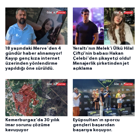
18 yaşındaki Merve'den 4
Yeraltı'nın Melek'i Ülkü Hilal
gündür haber alınamıyor!
Çiftçi’nin babası Hakan
Kayıp genç kıza internet
Çelebi'den şikayetçi oldu!
üzerinden yönlendirme
Menajerlik şirketinden jet
yapıldığı öne sürüldü.
açıklama
Kemerburgaz’da 30 yılık
Eyüpsultan’ın sporcu
imar sorunu çözüme
gençleri başarıdan
kavuşuyor
başarıya koşuyor.