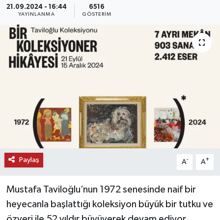
21.09.2024 - 16:44
6516
YAYINLANMA
GÖSTERIM
KEMERBURGAZ
KÜLTÜR - SANAT
MAGAZİN
ÖZEL HABER
SAĞLIK
SPOR
Paylaş
-
+
A
A
TEKNOLOJİ
Mustafa Taviloğlu’nun 1972 senesinde naif bir
TİCARET
heyecanla başlattığı koleksiyon büyük bir tutku ve
YAŞAM
özveri ile 52 yıldır büyüyerek devam ediyor.