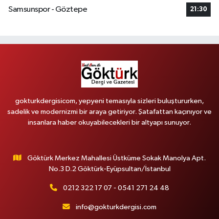
Samsunspor - Göztepe
21:30
gokturkdergisicom, yepyeni temasıyla sizleri buluştururken,
sadelik ve modernizmi bir araya getiriyor. Şatafattan kaçınıyor ve
insanlara haber okuyabilecekleri bir altyapı sunuyor.
Göktürk Merkez Mahallesi Üstküme Sokak Manolya Apt.
No.3 D.2 Göktürk-Eyüpsultan/İstanbul
0212 322 17 07 - 0541 271 24 48
info@gokturkdergisi.com