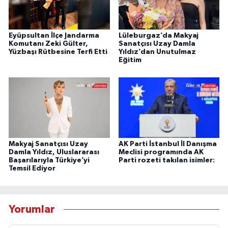
Eyüpsultan İlçe Jandarma
Lüleburgaz’da Makyaj
Komutanı Zeki Gülter,
Sanatçısı Uzay Damla
Yüzbaşı Rütbesine Terfi Etti
Yıldız’dan Unutulmaz
Eğitim
Makyaj Sanatçısı Uzay
AK Parti İstanbul İl Danışma
Damla Yıldız, Uluslararası
Meclisi programında AK
Başarılarıyla Türkiye’yi
Parti rozeti takılan isimler:
Temsil Ediyor
Yorumlar