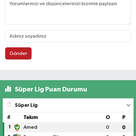
Gönder
Süper Lig Puan Durumu
Süper Lig
#
Takım
O
P
1
Amed
0
0