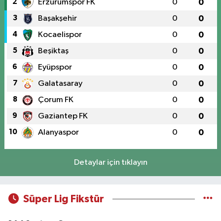
2
Erzurumspor FK
0
0
3
Başakşehir
0
0
4
Kocaelispor
0
0
5
Beşiktaş
0
0
6
Eyüpspor
0
0
7
Galatasaray
0
0
8
Çorum FK
0
0
9
Gaziantep FK
0
0
10
Alanyaspor
0
0
Detaylar için tıklayın
Süper Lig Fikstür