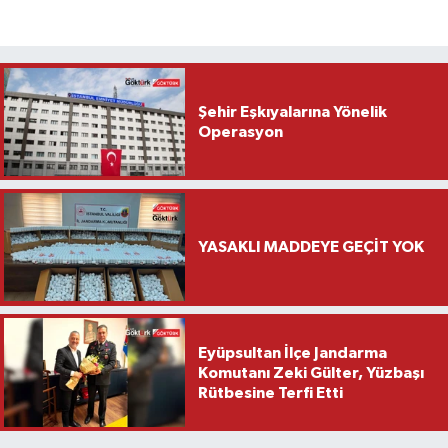
Şehir Eşkıyalarına Yönelik
Operasyon
YASAKLI MADDEYE GEÇİT YOK
Eyüpsultan İlçe Jandarma
Komutanı Zeki Gülter, Yüzbaşı
Rütbesine Terfi Etti