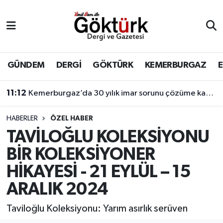
Anne Çocuk
Eyüpsultan Hava Durumu
BİLİM
Eyüpsultan Trafik Yoğunluk Haritası
GÜNDEM
DERGİ
GÖKTÜRK
KEMERBURGAZ
11:12
Kemerburgaz’da 30 yılık imar sorunu çözüme kavuşuyor
DERGİ
Süper Lig Puan Durumu ve Fikstür
11:05
Eyüpsultan’ın sporcu gençleri başarıdan başarıya koşuyor.
DÜNYA
Tüm Manşetler
HABERLER
ÖZEL HABER
TAVİLOĞLU KOLEKSİYONU
EĞİTİM
Son Dakika Haberleri
BİR KOLEKSİYONER
EKONOMİ
Haber Arşivi
HİKAYESİ - 21 EYLÜL – 15
ARALIK 2024
GÖKTÜRK
Taviloğlu Koleksiyonu: Yarım asırlık serüven
GÜNDEM