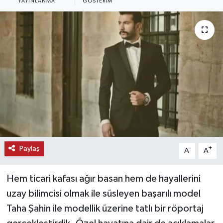
YAYINLANMA
GÖSTERIM
KEMERBURGAZ
KÜLTÜR - SANAT
MAGAZİN
ÖZEL HABER
SAĞLIK
SPOR
Paylaş
-
+
A
A
TEKNOLOJİ
Hem ticari kafası ağır basan hem de hayallerini
uzay bilimcisi olmak ile süsleyen başarılı model
TİCARET
Taha Şahin ile modellik üzerine tatlı bir röportaj
YAŞAM