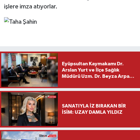
işlere imza atıyorlar.
Eyüpsultan Kaymakamı Dr.
Arslan Yurt ve İlçe Sağlık
Müdürü Uzm. Dr. Beyza Arpacı
Saylar’dan Hayırlı Olsun
Ziyareti
SANATIYLA İZ BIRAKAN BİR
İSİM: UZAY DAMLA YILDIZ