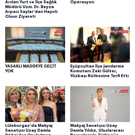
Arslan Yurt ve İlçe Sağlık
Operasyon
Müdürü Uzm. Dr. Beyza
Arpacı Saylar’dan Hayırlı
Olsun Ziyareti
YASAKLI MADDEYE GEÇİT
Eyüpsultan İlçe Jandarma
YOK
Komutanı Zeki Gülter,
Yüzbaşı Rütbesine Terfi Etti
Lüleburgaz’da Makyaj
Makyaj Sanatçısı Uzay
Sanatçısı Uzay Damla
Damla Yıldız, Uluslararası