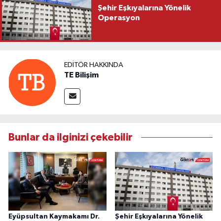
Şehir Eşkıyalarına Yönelik
Operasyon
EDITÖR HAKKINDA
TE Bilişim
Bunlar da ilginizi çekebilir
Eyüpsultan Kaymakamı Dr.
Şehir Eşkıyalarına Yönelik