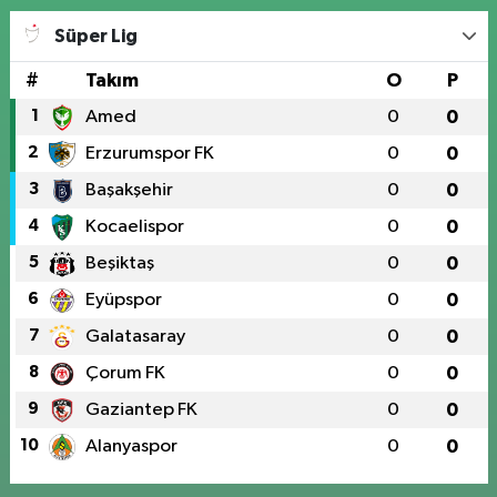
Süper Lig
#
Takım
O
P
1
Amed
0
0
2
Erzurumspor FK
0
0
3
Başakşehir
0
0
4
Kocaelispor
0
0
5
Beşiktaş
0
0
6
Eyüpspor
0
0
7
Galatasaray
0
0
8
Çorum FK
0
0
9
Gaziantep FK
0
0
10
Alanyaspor
0
0