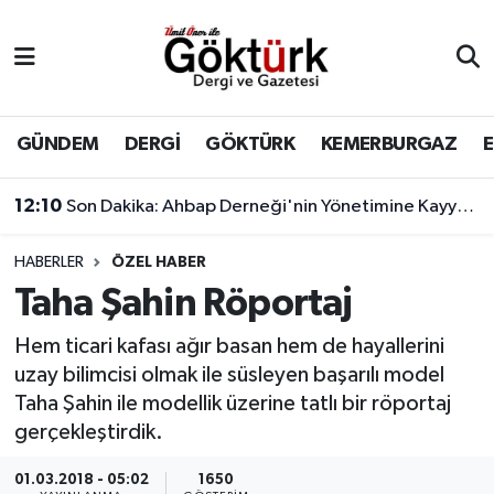
Anne Çocuk
Eyüpsultan Hava Durumu
BİLİM
Eyüpsultan Trafik Yoğunluk Haritası
GÜNDEM
DERGİ
GÖKTÜRK
KEMERBURGAZ
DERGİ
Süper Lig Puan Durumu ve Fikstür
12:10
Son Dakika: Ahbap Derneği'nin Yönetimine Kayyum Atandı
DÜNYA
Tüm Manşetler
11:17
Çağatay Ulusoy'un yeni görünümü sosyal medyada gündem yarattı
HABERLER
ÖZEL HABER
Taha Şahin Röportaj
EĞİTİM
Son Dakika Haberleri
Hem ticari kafası ağır basan hem de hayallerini
EKONOMİ
Haber Arşivi
uzay bilimcisi olmak ile süsleyen başarılı model
Taha Şahin ile modellik üzerine tatlı bir röportaj
GÖKTÜRK
gerçekleştirdik.
GÜNDEM
01.03.2018 - 05:02
1650