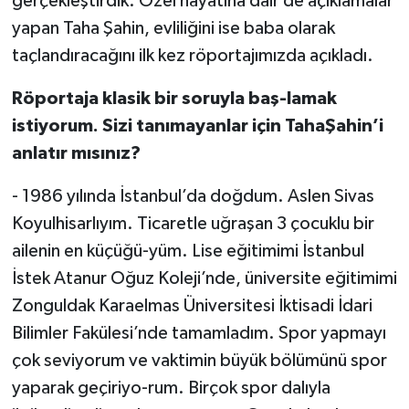
gerçekleştirdik. Özel hayatına dair de açıklamalar
yapan Taha Şahin, evliliğini ise baba olarak
taçlandıracağını ilk kez röportajımızda açıkladı.
Röportaja klasik bir soruyla baş-lamak
istiyorum. Sizi tanımayanlar için TahaŞahin’i
anlatır mısınız?
- 1986 yılında İstanbul’da doğdum. Aslen Sivas
Koyulhisarlıyım. Ticaretle uğraşan 3 çocuklu bir
ailenin en küçüğü-yüm. Lise eğitimimi İstanbul
İstek Atanur Oğuz Koleji’nde, üniversite eğitimimi
Zonguldak Karaelmas Üniversitesi İktisadi İdari
Bilimler Fakülesi’nde tamamladım. Spor yapmayı
çok seviyorum ve vaktimin büyük bölümünü spor
yaparak geçiriyo-rum. Birçok spor dalıyla