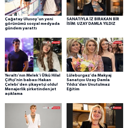
Çağatay Ulusoy'un yeni
SANATIYLA İZ BIRAKAN BİR
görünümü sosyal medyada
İSİM: UZAY DAMLA YILDIZ
gündem yarattı
Yeraltı'nın Melek'i Ülkü Hilal
Lüleburgaz’da Makyaj
Çiftçi’nin babası Hakan
Sanatçısı Uzay Damla
Çelebi'den şikayetçi oldu!
Yıldız’dan Unutulmaz
Menajerlik şirketinden jet
Eğitim
açıklama