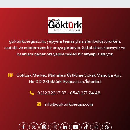
gokturkdergisicom, yepyeni temasıyla sizleri buluştururken,
sadelik ve modernizmi bir araya getiriyor. Şatafattan kaçınıyor ve
insanlara haber okuyabilecekleri bir altyapı sunuyor.
Göktürk Merkez Mahallesi Üstküme Sokak Manolya Apt.
No.3 D.2 Göktürk-Eyüpsultan/İstanbul
0212 322 17 07 - 0541 271 24 48
info@gokturkdergisi.com