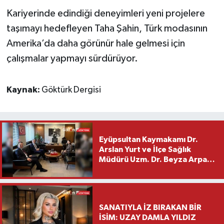
Kariyerinde edindiği deneyimleri yeni projelere
taşımayı hedefleyen Taha Şahin, Türk modasının
Amerika’da daha görünür hale gelmesi için
çalışmalar yapmayı sürdürüyor.
Kaynak:
Göktürk Dergisi
Eyüpsultan Kaymakamı Dr.
Arslan Yurt ve İlçe Sağlık
Müdürü Uzm. Dr. Beyza Arpacı
Saylar’dan Hayırlı Olsun
Ziyareti
SANATIYLA İZ BIRAKAN BİR
İSİM: UZAY DAMLA YILDIZ