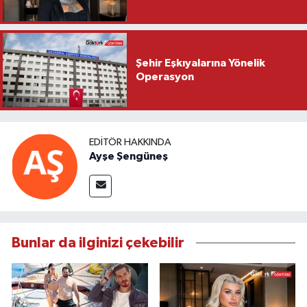
Şehir Eşkıyalarına Yönelik
Operasyon
EDITÖR HAKKINDA
Ayşe Şengüneş
Bunlar da ilginizi çekebilir