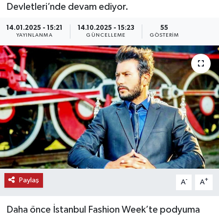
Devletleri’nde devam ediyor.
KEMERBURGAZ
14.01.2025 - 15:21
14.10.2025 - 15:23
55
YAYINLANMA
GÜNCELLEME
GÖSTERIM
KÜLTÜR - SANAT
MAGAZİN
ÖZEL HABER
SAĞLIK
SPOR
TEKNOLOJİ
Paylaş
-
+
A
A
TİCARET
Daha önce İstanbul Fashion Week’te podyuma
YAŞAM