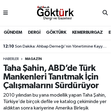
Anne Çocuk
Eyüpsultan Hava Durumu
BİLİM
Eyüpsultan Trafik Yoğunluk Haritası
GÜNDEM
DERGİ
GÖKTÜRK
KEMERBURGAZ
DERGİ
Süper Lig Puan Durumu ve Fikstür
12:10
Son Dakika: Ahbap Derneği'nin Yönetimine Kayyum Atandı
DÜNYA
Tüm Manşetler
HABERLER
MAGAZİN
Taha Şahin, ABD’de Türk
EĞİTİM
Son Dakika Haberleri
Mankenleri Tanıtmak İçin
EKONOMİ
Haber Arşivi
Çalışmalarını Sürdürüyor
GÖKTÜRK
2010 yılından bu yana modellik yapan Taha Şahin,
Türkiye’de birçok defile ve katalog çekiminde yer
GÜNDEM
aldıktan sonra kariyerine Amerika Birleşik