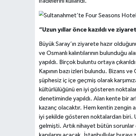
ifadelerini kullandı.
“Uzun yıllar önce kazıldı ve ziyare
Büyük Saray’ın ziyarete hazır olduğun
ve Osmanlı kalıntılarının bulunduğu alan
yapıldı. Birçok buluntu ortaya çıkarıld
Kapının bazı izleri bulundu. Bizans ve 
şüphesiz iç içe geçmiş olarak karşımıza
kültürlülüğünü en iyi gösteren noktalar
denetiminde yapıldı. Alan kente bir ar
kazanç olacaktır. Hem kentin zengin ar
iyi şekilde gösteren noktalardan biri. U
gelmişti. Artık nihayet bütün sorunlar
kapılarını açacak. İstanbullular burayı 