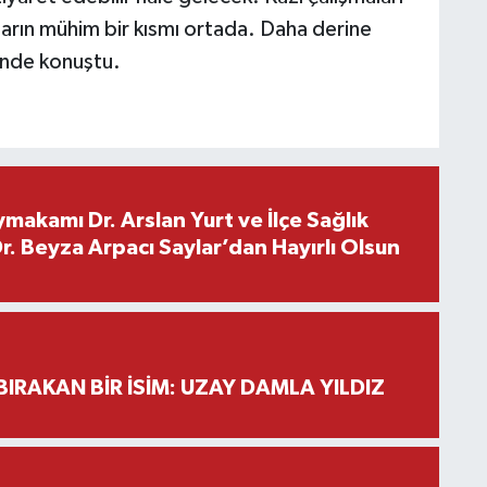
ların mühim bir kısmı ortada. Daha derine
linde konuştu.
makamı Dr. Arslan Yurt ve İlçe Sağlık
. Beyza Arpacı Saylar’dan Hayırlı Olsun
BIRAKAN BİR İSİM: UZAY DAMLA YILDIZ