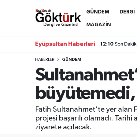
GÜNDEM
DERGİ
Anne Çocuk
Eyüpsultan Hava Durumu
MAGAZİN
BİLİM
Eyüpsultan Trafik Yoğunluk Haritası
Eyüpsultan Haberleri
12:10
Son Dakik
DERGİ
Süper Lig Puan Durumu ve Fikstür
HABERLER
GÜNDEM
Sultanahmet’
DÜNYA
Tüm Manşetler
EĞİTİM
Son Dakika Haberleri
büyütemedi, 
EKONOMİ
Haber Arşivi
Fatih Sultanahmet’te yer alan F
GÖKTÜRK
projesi başarılı olamadı. Tarihi
ziyarete açılacak.
GÜNDEM