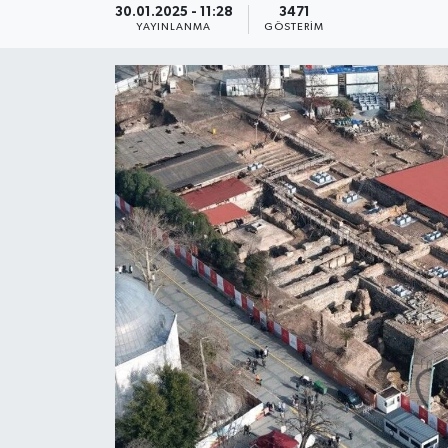
30.01.2025 - 11:28
3471
YAYINLANMA
GÖSTERIM
KEMERBURGAZ
KÜLTÜR - SANAT
MAGAZİN
ÖZEL HABER
SAĞLIK
SPOR
TEKNOLOJİ
TİCARET
YAŞAM