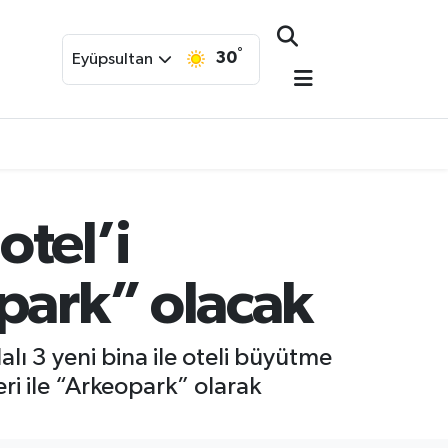
°
30
Eyüpsultan
tel’i
park” olacak
lı 3 yeni bina ile oteli büyütme
eri ile “Arkeopark” olarak