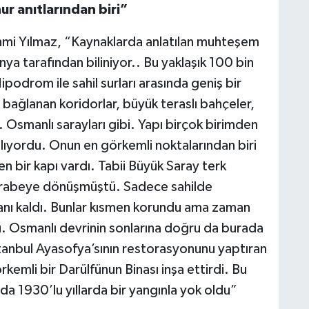
r anıtlarından biri”
ehmi Yılmaz, “Kaynaklarda anlatılan muhteşem
ya tarafından biliniyor.. Bu yaklaşık 100 bin
podrom ile sahil surları arasında geniş bir
 bağlanan koridorlar, büyük teraslı bahçeler,
. Osmanlı sarayları gibi. Yapı birçok birimden
yılıyordu. Onun en görkemli noktalarından biri
nen bir kapı vardı. Tabii Büyük Saray terk
harabeye dönüşmüştü. Sadece sahilde
lanı kaldı. Bunlar kısmen korundu ama zaman
tu. Osmanlı devrinin sonlarına doğru da burada
 İstanbul Ayasofya’sının restorasyonunu yaptıran
emli bir Darülfünun Binası inşa ettirdi. Bu
da 1930’lu yıllarda bir yangınla yok oldu”