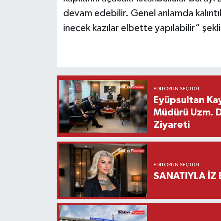
devam edebilir. Genel anlamda kalıntı
inecek kazılar elbette yapılabilir” şek
EDITÖRÜN SEÇTIĞI
Eyüpsultan Kay
Müdürü Uzm. Dr
Ziyareti
EDITÖRÜN SEÇTIĞI
SANATIYLA İZ 