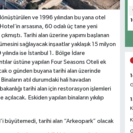
önüştürülen ve 1996 yılından bu yana otel
1
Hotel’in arsasına, 60 odalı üç tane yeni
çıkmıştı. Tarihi alan üzerine yapımı başlanan
mesini sağlayacak inşaatlar yaklaşık 15 milyon
ılında ise İstanbul 1. Bölge İdare
ntılar üstüne yapılan Four Seasons Oteli ek
Ancak o günden buyana tarihi alan üzerinde
1
 Binaların atıl durumdaki hali havadan
G
akanlığı tarihi alan için restorasyon işlemleri
açılacak. Eskiden yapılan binaların yıkılıp
1
K
K
G