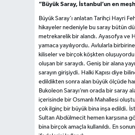
“Büyük Saray, İstanbul’un en meşhu
Büyük Saray’ı anlatan Tarihçi Hayri F
hikayeler nedeniyle bu saray bütün dün
metrekarelik bir alandı. Ayasofya ve Hi
yamaca yayılıyordu. Avlularla birbirine
kiliseler ve birçok köşkten oluşuyordu
oluşan bir saraydı. Geniş bir alana ya
sarayın girişiydi. Halki Kapısı diye bili
edildikten sonra alan büyük ölçüde 
Bukoleon Sarayı’nın orada bir saray a
içerisinde bir Osmanlı Mahallesi oluş
çok ilginç bir büyük bina inşa edildi.
Sultan Abdülmecit hemen karşısına görk
bina birçok amaçla kullanıldı. En sonun