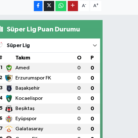
-
+
A
A
Süper Lig Puan Durumu
Süper Lig
#
Takım
O
P
1
Amed
0
0
2
Erzurumspor FK
0
0
3
Başakşehir
0
0
4
Kocaelispor
0
0
5
Beşiktaş
0
0
6
Eyüpspor
0
0
7
Galatasaray
0
0