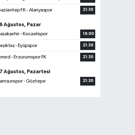
aziantep FK - Alanyaspor
21:30
6 Ağustos, Pazar
aşakşehir - Kocaelispor
19:00
eşiktaş - Eyüpspor
21:30
med - Erzurumspor FK
21:30
7 Ağustos, Pazartesi
amsunspor - Göztepe
21:30