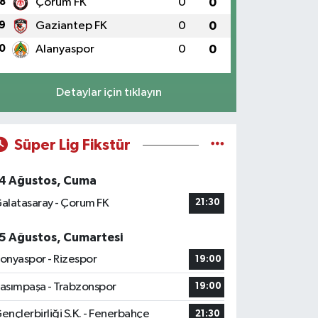
8
Çorum FK
0
0
9
Gaziantep FK
0
0
0
Alanyaspor
0
0
Detaylar için tıklayın
Süper Lig Fikstür
4 Ağustos, Cuma
alatasaray - Çorum FK
21:30
5 Ağustos, Cumartesi
onyaspor - Rizespor
19:00
asımpaşa - Trabzonspor
19:00
ençlerbirliği S.K. - Fenerbahçe
21:30