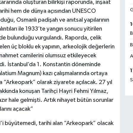
kararında oluşturan bilirkişi raporunda, inşaat
G
tarihi hem de dünya açısından UNESCO
duğu, Osmanlı padişah ve anıtsal yapılarının
1
ntıları ile 1933’te yangın sonucu yitirilen
B
inde bulunduğu vurgulandı. Raporda, çelik
B
len üç bloklu ek yapının, arkeolojik değerlerin
anahmet camilerini olumsuz etkileyecek
A
ildi. İstanbul’da 1. Konstantin döneminde
1
alatium Magnum) kazı çalışmalarında ortaya
S
a “Arkeopark” olarak ziyarete açılacak. 27 yıl
hakkında konuşan Tarihçi Hayri Fehmi Yılmaz,
azır hale gelmişti. Artık nihayet bütün sorunlar
arını açacak”