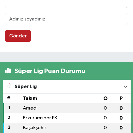
Gönder
Süper Lig Puan Durumu
Süper Lig
#
Takım
O
P
1
Amed
0
0
2
Erzurumspor FK
0
0
3
Başakşehir
0
0