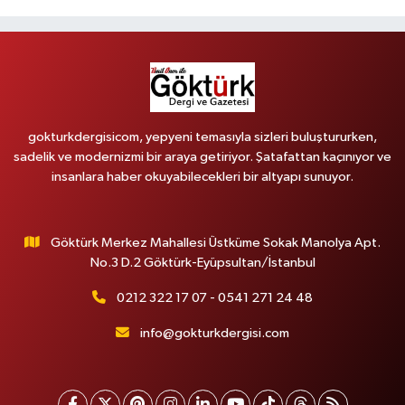
gokturkdergisicom, yepyeni temasıyla sizleri buluştururken,
sadelik ve modernizmi bir araya getiriyor. Şatafattan kaçınıyor ve
insanlara haber okuyabilecekleri bir altyapı sunuyor.
Göktürk Merkez Mahallesi Üstküme Sokak Manolya Apt.
No.3 D.2 Göktürk-Eyüpsultan/İstanbul
0212 322 17 07 - 0541 271 24 48
info@gokturkdergisi.com