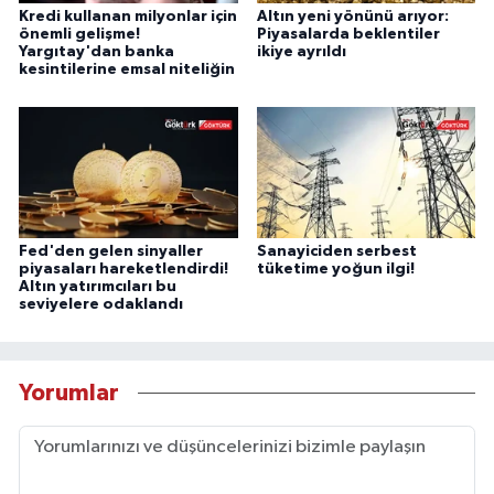
Kredi kullanan milyonlar için
Altın yeni yönünü arıyor:
önemli gelişme!
Piyasalarda beklentiler
Yargıtay'dan banka
ikiye ayrıldı
kesintilerine emsal niteliğin
Fed'den gelen sinyaller
Sanayiciden serbest
piyasaları hareketlendirdi!
tüketime yoğun ilgi!
Altın yatırımcıları bu
seviyelere odaklandı
Yorumlar