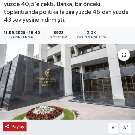
yüzde 40,5'e çekti. Banka, bir önceki
KEMERBURGAZ
toplantısında politika faizini yüzde 46'dan yüzde
43 seviyesine indirmişti.
KÜLTÜR - SANAT
11.09.2025 - 16:40
8923
2 DK
YAYINLANMA
GÖSTERIM
OKUNMA SÜRESI
MAGAZİN
ÖZEL HABER
SAĞLIK
SPOR
TEKNOLOJİ
TİCARET
Paylaş
-
+
A
A
YAŞAM