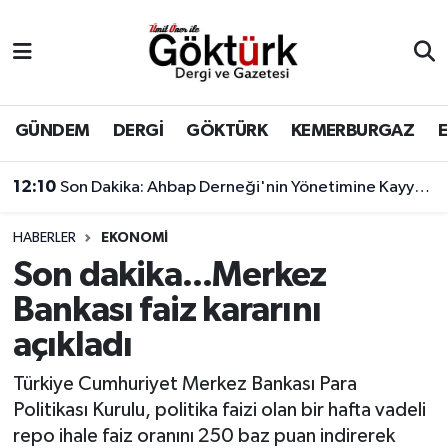
Anne Çocuk
Eyüpsultan Hava Durumu
BİLİM
Eyüpsultan Trafik Yoğunluk Haritası
GÜNDEM
DERGİ
GÖKTÜRK
KEMERBURGAZ
DERGİ
Süper Lig Puan Durumu ve Fikstür
12:10
Son Dakika: Ahbap Derneği'nin Yönetimine Kayyum Atandı
DÜNYA
Tüm Manşetler
HABERLER
EKONOMİ
Son dakika...Merkez
EĞİTİM
Son Dakika Haberleri
Bankası faiz kararını
EKONOMİ
Haber Arşivi
açıkladı
GÖKTÜRK
Türkiye Cumhuriyet Merkez Bankası Para
Politikası Kurulu, politika faizi olan bir hafta vadeli
GÜNDEM
repo ihale faiz oranını 250 baz puan indirerek