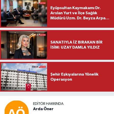
Eyüpsultan Kaymakamı Dr.
Arslan Yurt ve İlçe Sağlık
Müdürü Uzm. Dr. Beyza Arpacı
Saylar’dan Hayırlı Olsun
Ziyareti
SANATIYLA İZ BIRAKAN BİR
İSİM: UZAY DAMLA YILDIZ
Şehir Eşkıyalarına Yönelik
Operasyon
EDITÖR HAKKINDA
Arda Öner