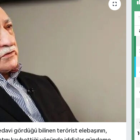
avi gördüğü bilinen terörist elebaşının,
1