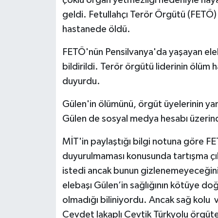
çoklu organ yetmezliği nedeniyle hay
geldi. Fetullahçı Terör Örgütü (FETÖ) e
hastanede öldü.
FETÖ'nün Pensilvanya'da yaşayan eleba
bildirildi. Terör örgütü liderinin ölüm
duyurdu.
Gülen'in ölümünü, örgüt üyelerinin yan
Gülen de sosyal medya hesabı üzerin
MİT'in paylaştığı bilgi notuna göre 
duyurulmaması konusunda tartışma çıkt
istedi ancak bunun gizlenemeyeceğini 
elebaşı Gülen’in sağlığının kötüye doğru
olmadığı biliniyordu. Ancak sağ kolu 
Cevdet lakaplı Cevtik Türkyolu örgüte