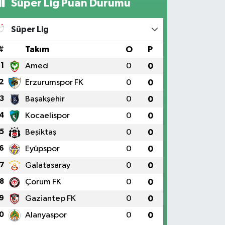
Süper Lig Puan Durumu
Süper Lig
#
Takım
O
P
1
Amed
0
0
2
Erzurumspor FK
0
0
3
Başakşehir
0
0
4
Kocaelispor
0
0
5
Beşiktaş
0
0
6
Eyüpspor
0
0
7
Galatasaray
0
0
8
Çorum FK
0
0
9
Gaziantep FK
0
0
0
Alanyaspor
0
0