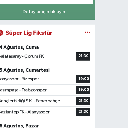
Detaylar için tıklayın
Süper Lig Fikstür
4 Ağustos, Cuma
alatasaray - Çorum FK
21:30
5 Ağustos, Cumartesi
onyaspor - Rizespor
19:00
asımpaşa - Trabzonspor
19:00
ençlerbirliği S.K. - Fenerbahçe
21:30
aziantep FK - Alanyaspor
21:30
6 Ağustos, Pazar