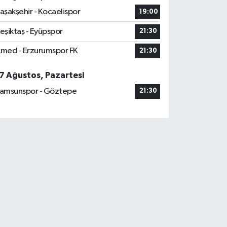
aşakşehir - Kocaelispor
19:00
eşiktaş - Eyüpspor
21:30
med - Erzurumspor FK
21:30
7 Ağustos, Pazartesi
amsunspor - Göztepe
21:30