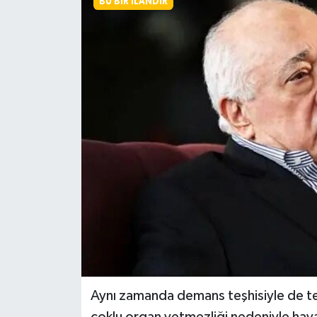
BU BIR İLANDIR
KEMERBURGAZ
KÜLTÜR - SANAT
MAGAZİN
ÖZEL HABER
SAĞLIK
SPOR
TEKNOLOJİ
TİCARET
Aynı zamanda demans teşhisiyle de ted
YAŞAM