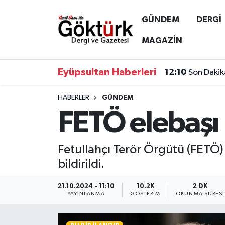
GÜNDEM
DERGİ
Anne Çocuk
Eyüpsultan Hava Durumu
MAGAZİN
BİLİM
Eyüpsultan Trafik Yoğunluk Haritası
Eyüpsultan Haberleri
12:10
Son Dakik
DERGİ
Süper Lig Puan Durumu ve Fikstür
HABERLER
GÜNDEM
FETÖ elebaşı
DÜNYA
Tüm Manşetler
EĞİTİM
Son Dakika Haberleri
Fetullahçı Terör Örgütü (FETÖ) 
bildirildi.
EKONOMİ
Haber Arşivi
21.10.2024 - 11:10
10.2K
2 DK
GÖKTÜRK
YAYINLANMA
GÖSTERIM
OKUNMA SÜRESI
GÜNDEM