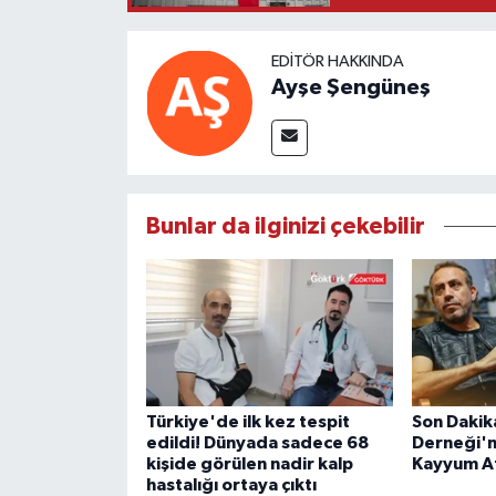
EDITÖR HAKKINDA
Ayşe Şengüneş
Bunlar da ilginizi çekebilir
Türkiye'de ilk kez tespit
Son Dakik
edildi! Dünyada sadece 68
Derneği'n
kişide görülen nadir kalp
Kayyum A
hastalığı ortaya çıktı