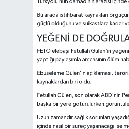
Türkyolu'nun damadının arazisi içinde
Bu arada istihbarat kaynakları örgüçün
güçlü olduğunu ve suikastlara kadar va
YEĞENİ DE DOĞRULA
FETÖ elebaşı Fetullah Gülen'in yeğe
yaptığı paylaşımla amcasının ölüm hab
Ebuseleme Gülen’in açıklaması, teröri
kaynaklardan biri oldu.
Fetullah Gülen, son olarak ABD'nin Pe
başka bir yere götürülürken görüntüle
Uzun zamandır sağlık sorunları yaşadı
içinde nasıl bir süreç yaşanacağı ise m