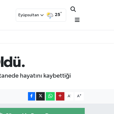
°
25
Eyüpsultan
ldü.
stanede hayatını kaybettiği
-
+
A
A