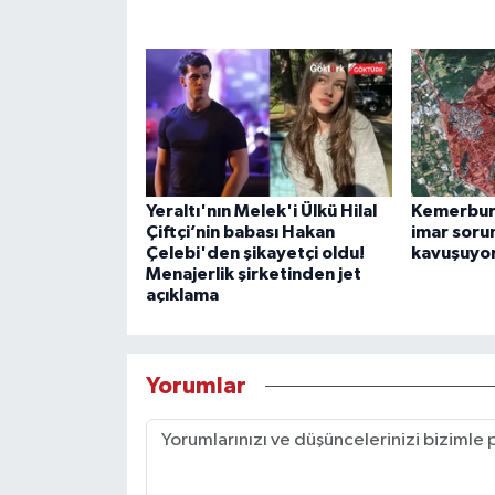
Yeraltı'nın Melek'i Ülkü Hilal
Kemerburg
Çiftçi’nin babası Hakan
imar soru
Çelebi'den şikayetçi oldu!
kavuşuyo
Menajerlik şirketinden jet
açıklama
Yorumlar