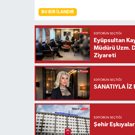
BU BIR İLANDIR
EDITÖRÜN SEÇTIĞI
Eyüpsultan Kay
Müdürü Uzm. Dr
Ziyareti
EDITÖRÜN SEÇTIĞI
SANATIYLA İZ 
EDITÖRÜN SEÇTIĞI
Şehir Eşkıyala