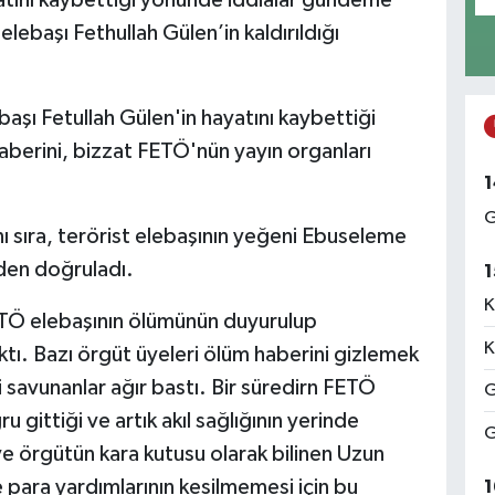
atını kaybettiği yönünde iddialar gündeme
lebaşı Fethullah Gülen’in kaldırıldığı
şı Fetullah Gülen'in hayatını kaybettiği
 haberini, bizzat FETÖ'nün yayın organları
1
G
ı sıra, terörist elebaşının yeğeni Ebuseleme
den doğruladı.
1
K
FETÖ elebaşının ölümünün duyurulup
K
ı. Bazı örgüt üyeleri ölüm haberini gizlemek
savunanlar ağır bastı. Bir süredirn FETÖ
G
 gittiği ve artık akıl sağlığının yerinde
G
ve örgütün kara kutusu olarak bilinen Uzun
 para yardımlarının kesilmemesi için bu
1