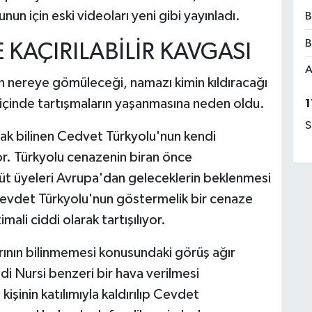
un için eski videoları yeni gibi yayınladı.
B
B
 KAÇIRILABİLİR KAVGASI
A
in nereye gömüleceği, namazı kimin kıldıracağı
 içinde tartışmaların yaşanmasına neden oldu.
1
S
ak bilinen Cedvet Türkyolu'nun kendi
or. Türkyolu cenazenin biran önce
üt üyeleri Avrupa'dan geleceklerin beklenmesi
Cevdet Türkyolu'nun göstermelik bir cenaze
ali ciddi olarak tartışılıyor.
nın bilinmemesi konusundaki görüş ağır
i Nursi benzeri bir hava verilmesi
şinin katılımıyla kaldırılıp Cevdet