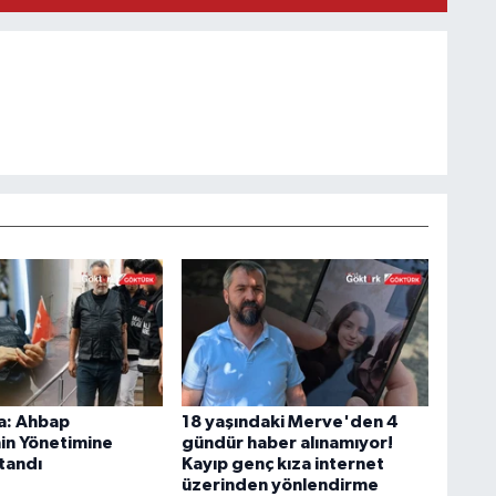
a: Ahbap
18 yaşındaki Merve'den 4
in Yönetimine
gündür haber alınamıyor!
tandı
Kayıp genç kıza internet
üzerinden yönlendirme