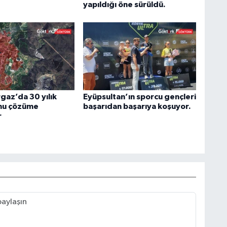
yapıldığı öne sürüldü.
az’da 30 yılık
Eyüpsultan’ın sporcu gençleri
nu çözüme
başarıdan başarıya koşuyor.
r