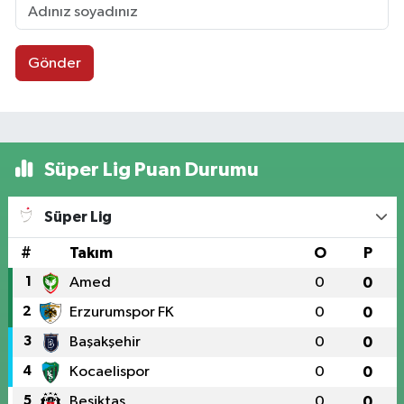
Gönder
Süper Lig Puan Durumu
Süper Lig
#
Takım
O
P
1
Amed
0
0
2
Erzurumspor FK
0
0
3
Başakşehir
0
0
4
Kocaelispor
0
0
5
Beşiktaş
0
0