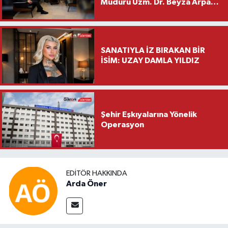
Müdürü Uzm. Dr. Beyza Arpacı
Saylar’dan Hayırlı Olsun
Ziyareti
SANATIYLA İZ BIRAKAN BİR
İSİM: UZAY DAMLA YILDIZ
Şehir Eşkıyalarına Yönelik
Operasyon
EDITÖR HAKKINDA
Arda Öner