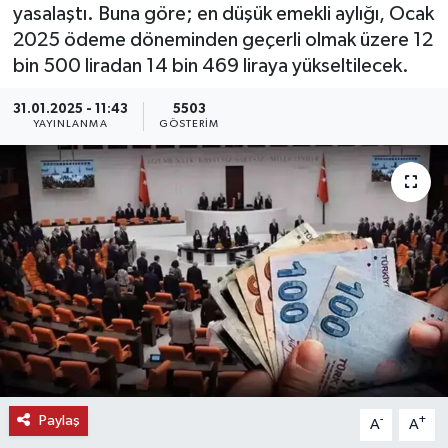
yasalaştı. Buna göre; en düşük emekli aylığı, Ocak
KEMERBURGAZ
2025 ödeme döneminden geçerli olmak üzere 12
bin 500 liradan 14 bin 469 liraya yükseltilecek.
KÜLTÜR - SANAT
31.01.2025 - 11:43
5503
YAYINLANMA
GÖSTERIM
MAGAZİN
ÖZEL HABER
SAĞLIK
SPOR
TEKNOLOJİ
TİCARET
Paylaş
-
+
A
A
YAŞAM