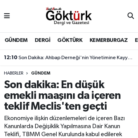
Anne Çocuk
Eyüpsultan Hava Durumu
BİLİM
Eyüpsultan Trafik Yoğunluk Haritası
GÜNDEM
DERGİ
GÖKTÜRK
KEMERBURGAZ
DERGİ
Süper Lig Puan Durumu ve Fikstür
11:17
Çağatay Ulusoy'un yeni görünümü sosyal medyada gündem yarattı
DÜNYA
Tüm Manşetler
HABERLER
GÜNDEM
Son dakika: En düşük
EĞİTİM
Son Dakika Haberleri
emekli maaşını da içeren
EKONOMİ
Haber Arşivi
teklif Meclis'ten geçti
GÖKTÜRK
Ekonomiye ilişkin düzenlemeleri de içeren Bazı
Kanunlarda Değişiklik Yapılmasına Dair Kanun
GÜNDEM
Teklifi, TBMM Genel Kurulunda kabul edilerek