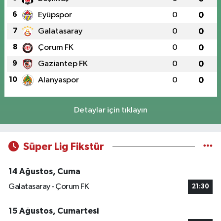
6
Eyüpspor
0
0
7
Galatasaray
0
0
8
Çorum FK
0
0
9
Gaziantep FK
0
0
10
Alanyaspor
0
0
Detaylar için tıklayın
Süper Lig Fikstür
14 Ağustos, Cuma
Galatasaray - Çorum FK
21:30
15 Ağustos, Cumartesi