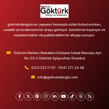
gokturkdergisicom, yepyeni temasıyla sizleri buluştururken,
sadelik ve modernizmi bir araya getiriyor. Şatafattan kaçınıyor ve
insanlara haber okuyabilecekleri bir altyapı sunuyor.
Göktürk Merkez Mahallesi Üstküme Sokak Manolya Apt.
No.3 D.2 Göktürk-Eyüpsultan/İstanbul
0212 322 17 07 - 0541 271 24 48
info@gokturkdergisi.com