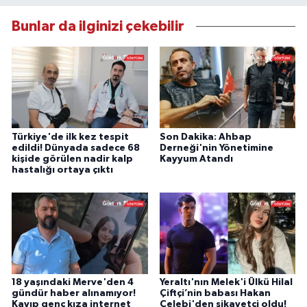
Bunlar da ilginizi çekebilir
Türkiye'de ilk kez tespit
Son Dakika: Ahbap
edildi! Dünyada sadece 68
Derneği'nin Yönetimine
kişide görülen nadir kalp
Kayyum Atandı
hastalığı ortaya çıktı
18 yaşındaki Merve'den 4
Yeraltı'nın Melek'i Ülkü Hilal
gündür haber alınamıyor!
Çiftçi’nin babası Hakan
Kayıp genç kıza internet
Çelebi'den şikayetçi oldu!