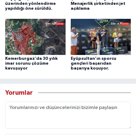
üzerinden yönlendirme
Menajerlik şirketinden jet
yapıldığı öne sürüldü.
açıklama
Kemerburgaz’da 30 yılık
Eyüpsultan’ın sporcu
imar sorunu çözüme
gençleri başarıdan
kavuşuyor
başarıya koşuyor.
Yorumlar