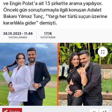
ve Engin Polat'a ait 15 şirkette arama yapılıyor.
KEMERBURGAZ
Önceki gün soruşturmayla ilgili konuşan Adalet
Bakanı Yılmaz Tunç, "Yargı her türlü suçun üzerine
KÜLTÜR - SANAT
kararlılıkla gider" demişti.
26.10.2023 - 11:46
17.1K
MAGAZİN
YAYINLANMA
GÖSTERIM
ÖZEL HABER
SAĞLIK
SPOR
TEKNOLOJİ
TİCARET
YAŞAM
Paylaş
-
+