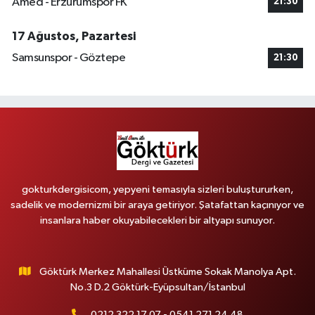
Amed - Erzurumspor FK
21:30
17 Ağustos, Pazartesi
Samsunspor - Göztepe
21:30
gokturkdergisicom, yepyeni temasıyla sizleri buluştururken,
sadelik ve modernizmi bir araya getiriyor. Şatafattan kaçınıyor ve
insanlara haber okuyabilecekleri bir altyapı sunuyor.
Göktürk Merkez Mahallesi Üstküme Sokak Manolya Apt.
No.3 D.2 Göktürk-Eyüpsultan/İstanbul
0212 322 17 07 - 0541 271 24 48