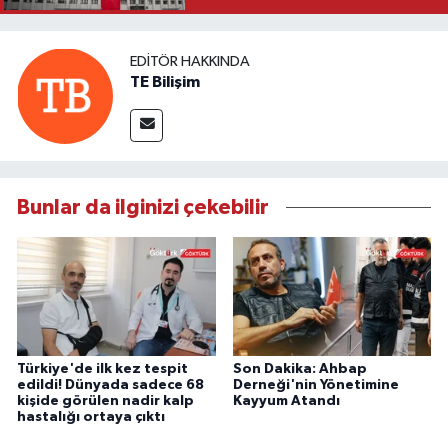
EDITÖR HAKKINDA
TE Bilişim
Bunlar da ilginizi çekebilir
Türkiye'de ilk kez tespit
Son Dakika: Ahbap
edildi! Dünyada sadece 68
Derneği'nin Yönetimine
kişide görülen nadir kalp
Kayyum Atandı
hastalığı ortaya çıktı