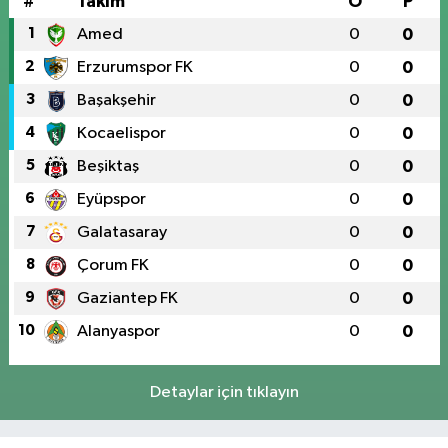
#
Takım
O
P
1
Amed
0
0
2
Erzurumspor FK
0
0
3
Başakşehir
0
0
4
Kocaelispor
0
0
5
Beşiktaş
0
0
6
Eyüpspor
0
0
7
Galatasaray
0
0
8
Çorum FK
0
0
9
Gaziantep FK
0
0
10
Alanyaspor
0
0
Detaylar için tıklayın