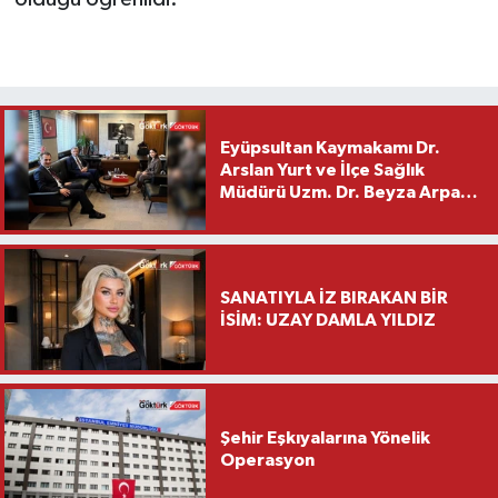
Eyüpsultan Kaymakamı Dr.
Arslan Yurt ve İlçe Sağlık
Müdürü Uzm. Dr. Beyza Arpacı
Saylar’dan Hayırlı Olsun
Ziyareti
SANATIYLA İZ BIRAKAN BİR
İSİM: UZAY DAMLA YILDIZ
Şehir Eşkıyalarına Yönelik
Operasyon