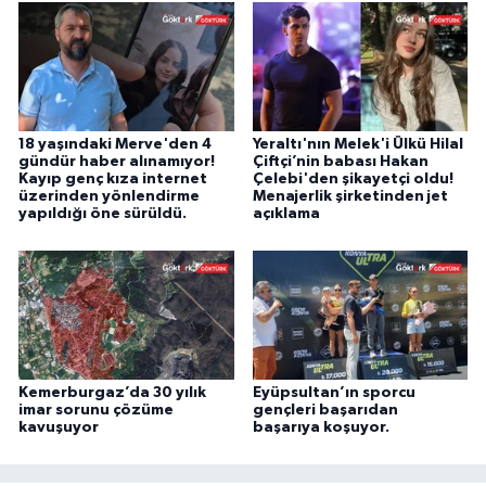
18 yaşındaki Merve'den 4
Yeraltı'nın Melek'i Ülkü Hilal
gündür haber alınamıyor!
Çiftçi’nin babası Hakan
Kayıp genç kıza internet
Çelebi'den şikayetçi oldu!
üzerinden yönlendirme
Menajerlik şirketinden jet
yapıldığı öne sürüldü.
açıklama
Kemerburgaz’da 30 yılık
Eyüpsultan’ın sporcu
imar sorunu çözüme
gençleri başarıdan
kavuşuyor
başarıya koşuyor.