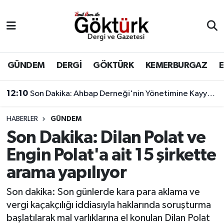
Anne Çocuk
Eyüpsultan Hava Durumu
BİLİM
Eyüpsultan Trafik Yoğunluk Haritası
GÜNDEM
DERGİ
GÖKTÜRK
KEMERBURGAZ
DERGİ
Süper Lig Puan Durumu ve Fikstür
12:10
Son Dakika: Ahbap Derneği'nin Yönetimine Kayyum Atandı
DÜNYA
Tüm Manşetler
HABERLER
GÜNDEM
Son Dakika: Dilan Polat ve
EĞİTİM
Son Dakika Haberleri
Engin Polat'a ait 15 şirkette
EKONOMİ
Haber Arşivi
arama yapılıyor
GÖKTÜRK
Son dakika: Son günlerde kara para aklama ve
vergi kaçakçılığı iddiasıyla haklarında soruşturma
GÜNDEM
başlatılarak mal varlıklarına el konulan Dilan Polat