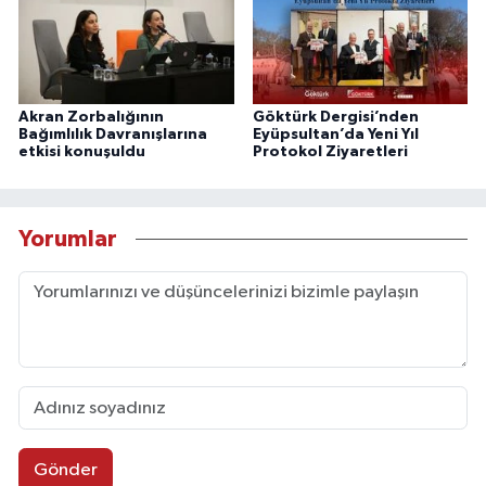
Akran Zorbalığının
Göktürk Dergisi’nden
Bağımlılık Davranışlarına
Eyüpsultan’da Yeni Yıl
etkisi konuşuldu
Protokol Ziyaretleri
Yorumlar
Gönder