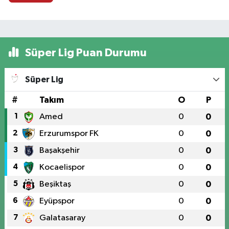
Süper Lig Puan Durumu
Süper Lig
#
Takım
O
P
1
Amed
0
0
2
Erzurumspor FK
0
0
3
Başakşehir
0
0
4
Kocaelispor
0
0
5
Beşiktaş
0
0
6
Eyüpspor
0
0
7
Galatasaray
0
0