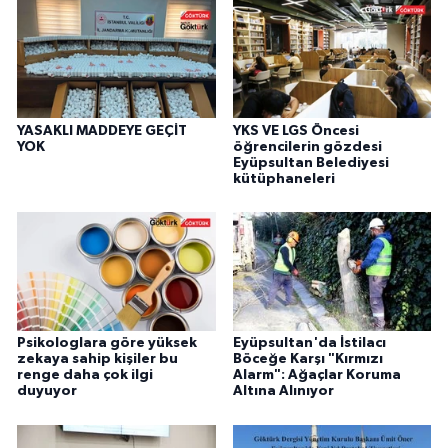
YASAKLI MADDEYE GEÇİT
YKS VE LGS Öncesi
YOK
öğrencilerin gözdesi
Eyüpsultan Belediyesi
kütüphaneleri
Psikologlara göre yüksek
Eyüpsultan'da İstilacı
zekaya sahip kişiler bu
Böceğe Karşı "Kırmızı
renge daha çok ilgi
Alarm": Ağaçlar Koruma
duyuyor
Altına Alınıyor