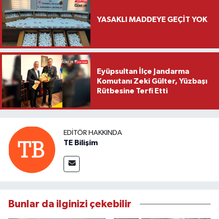
YASAKLI MADDEYE GEÇİT YOK
Eyüpsultan İlçe Jandarma
Komutanı Zeki Gülter, Yüzbaşı
Rütbesine Terfi Etti
EDITÖR HAKKINDA
TE Bilişim
Bunlar da ilginizi çekebilir