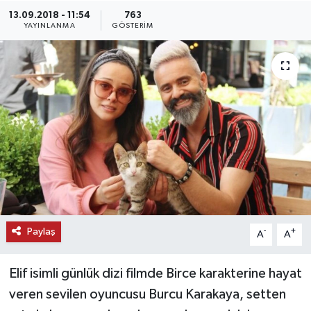
13.09.2018 - 11:54
763
KEMERBURGAZ
YAYINLANMA
GÖSTERIM
KÜLTÜR - SANAT
MAGAZİN
ÖZEL HABER
SAĞLIK
SPOR
Paylaş
-
+
A
A
TEKNOLOJİ
Elif isimli günlük dizi filmde Birce karakterine hayat
TİCARET
veren sevilen oyuncusu Burcu Karakaya, setten
YAŞAM