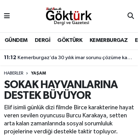
Anne Çocuk
Eyüpsultan Hava Durumu
BİLİM
Eyüpsultan Trafik Yoğunluk Haritası
GÜNDEM
DERGİ
GÖKTÜRK
KEMERBURGAZ
DERGİ
Süper Lig Puan Durumu ve Fikstür
11:12
Kemerburgaz’da 30 yılık imar sorunu çözüme kavuşuyor
DÜNYA
Tüm Manşetler
HABERLER
YAŞAM
SOKAK HAYVANLARINA
EĞİTİM
Son Dakika Haberleri
DESTEK BÜYÜYOR
EKONOMİ
Haber Arşivi
Elif isimli günlük dizi filmde Birce karakterine hayat
veren sevilen oyuncusu Burcu Karakaya, setten
GÖKTÜRK
arta kalan zamanlarında sosyal sorumluluk
projelerine verdiği destekle taktir topluyor.
GÜNDEM