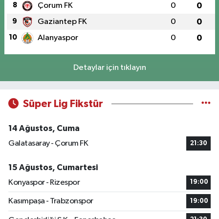
8
Çorum FK
0
0
9
Gaziantep FK
0
0
10
Alanyaspor
0
0
Detaylar için tıklayın
Süper Lig Fikstür
14 Ağustos, Cuma
Galatasaray - Çorum FK
21:30
15 Ağustos, Cumartesi
Konyaspor - Rizespor
19:00
Kasımpaşa - Trabzonspor
19:00