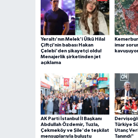
Yeraltı'nın Melek'i Ülkü Hilal
Kemerburg
Çiftçi’nin babası Hakan
imar soru
Çelebi'den şikayetçi oldu!
kavuşuyo
Menajerlik şirketinden jet
açıklama
AK Parti İstanbul İl Başkanı
Dervişoğl
Abdullah Özdemir, Tuzla,
Türkiye S
Çekmeköy ve Şile'de teşkilat
Utanç Veri
mensuplarıyla buluştu
Tanındı"