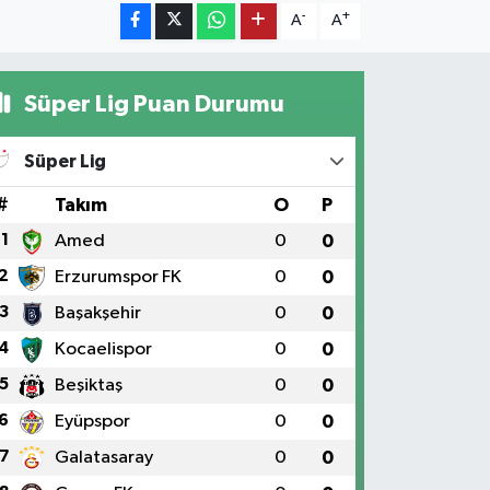
-
+
A
A
Süper Lig Puan Durumu
Süper Lig
#
Takım
O
P
1
Amed
0
0
2
Erzurumspor FK
0
0
3
Başakşehir
0
0
4
Kocaelispor
0
0
5
Beşiktaş
0
0
6
Eyüpspor
0
0
7
Galatasaray
0
0