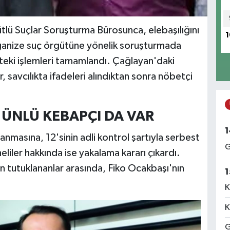
tlü Suçlar Soruşturma Bürosunca, elebaşılığını
1
 organize suç örgütüne yönelik soruşturmada
tteki işlemleri tamamlandı. Çağlayan'daki
r, savcılıkta ifadeleri alındıktan sonra nöbetçi
ÜNLÜ KEBAPÇI DA VAR
1
anmasına, 12'sinin adli kontrol şartıyla serbest
G
liler hakkında ise yakalama kararı çıkardı.
n tutuklananlar arasında, Fiko Ocakbaşı'nın
1
K
K
G