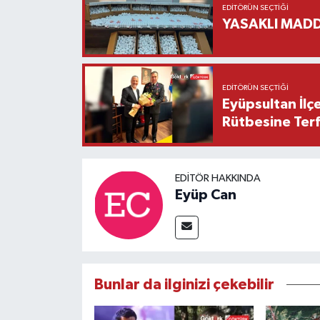
EDITÖRÜN SEÇTIĞI
YASAKLI MADD
EDITÖRÜN SEÇTIĞI
Eyüpsultan İlç
Rütbesine Terfi
EDITÖR HAKKINDA
Eyüp Can
Bunlar da ilginizi çekebilir