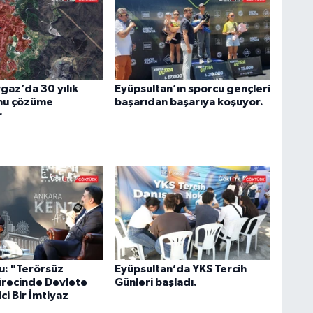
az’da 30 yılık
Eyüpsultan’ın sporcu gençleri
nu çözüme
başarıdan başarıya koşuyor.
r
u: "Terörsüz
Eyüpsultan’da YKS Tercih
ürecinde Devlete
Günleri başladı.
ci Bir İmtiyaz