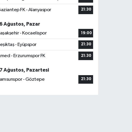
aziantep FK - Alanyaspor
21:30
6 Ağustos, Pazar
aşakşehir - Kocaelispor
19:00
eşiktaş - Eyüpspor
21:30
med - Erzurumspor FK
21:30
7 Ağustos, Pazartesi
amsunspor - Göztepe
21:30