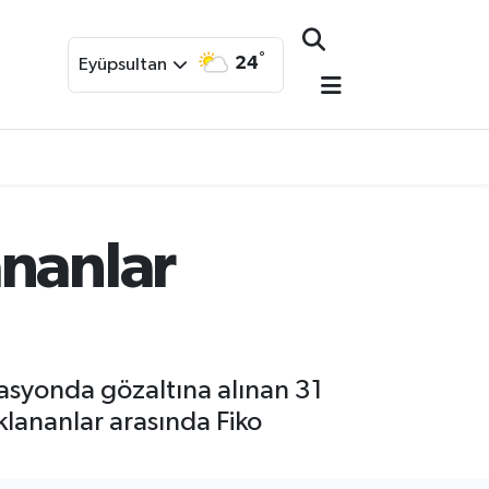
°
24
Eyüpsultan
ananlar
rasyonda gözaltına alınan 31
klananlar arasında Fiko