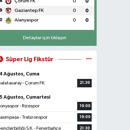
8
Çorum FK
0
0
9
Gaziantep FK
0
0
0
Alanyaspor
0
0
Detaylar için tıklayın
Süper Lig Fikstür
4 Ağustos, Cuma
alatasaray - Çorum FK
21:30
5 Ağustos, Cumartesi
onyaspor - Rizespor
19:00
asımpaşa - Trabzonspor
19:00
ençlerbirliği S.K. - Fenerbahçe
21:30