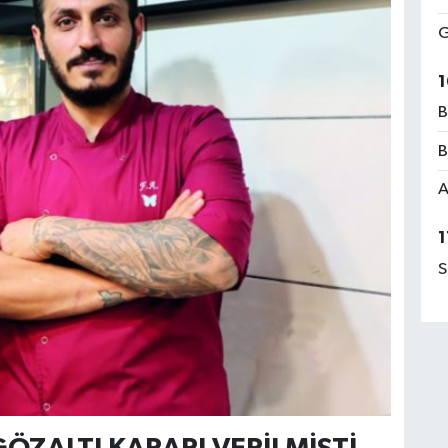
G
1
B
B
A
1
S