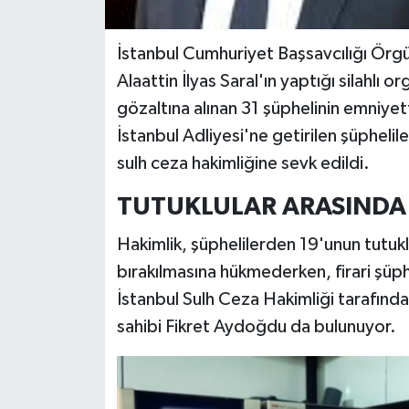
İstanbul Cumhuriyet Başsavcılığı Örgü
Alaattin İlyas Saral'ın yaptığı silahlı
gözaltına alınan 31 şüphelinin emniye
İstanbul Adliyesi'ne getirilen şüphelile
sulh ceza hakimliğine sevk edildi.
TUTUKLULAR ARASINDA 
Hakimlik, şüphelilerden 19'unun tutukl
bırakılmasına hükmederken, firari şüphe
İstanbul Sulh Ceza Hakimliği tarafında
sahibi Fikret Aydoğdu da bulunuyor.