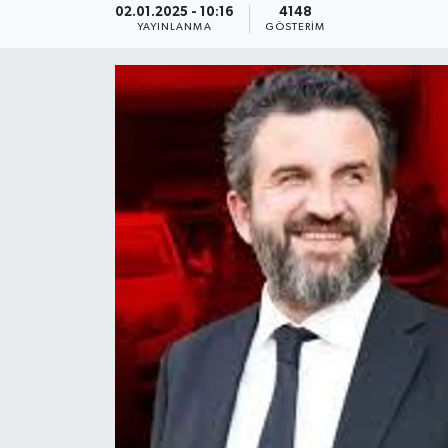
02.01.2025 - 10:16
4148
YAYINLANMA
GÖSTERIM
KEMERBURGAZ
KÜLTÜR - SANAT
MAGAZİN
ÖZEL HABER
SAĞLIK
SPOR
TEKNOLOJİ
TİCARET
YAŞAM