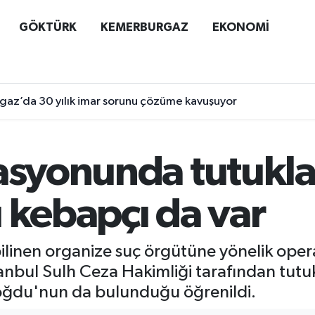
GÖKTÜRK
KEMERBURGAZ
EKONOMİ
az’da 30 yılık imar sorunu çözüme kavuşuyor
rasyonunda tutukl
 kebapçı da var
 bilinen organize suç örgütüne yönelik ope
anbul Sulh Ceza Hakimliği tarafından tutu
doğdu'nun da bulunduğu öğrenildi.