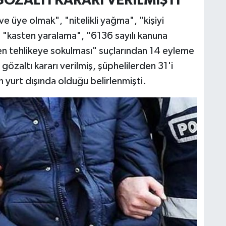
ÖZALTI KARARI VERİLMİŞTİ
e üye olmak", "nitelikli yağma", "kişiyi
, "kasten yaralama", "6136 sayılı kanuna
en tehlikeye sokulması" suçlarından 14 eyleme
 gözaltı kararı verilmiş, şüphelilerden 31'i
n yurt dışında olduğu belirlenmişti.