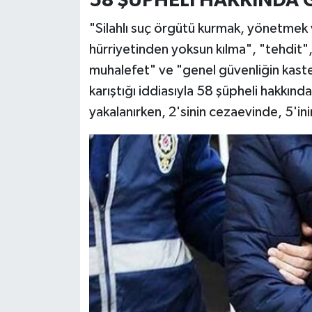
58 ŞÜPHELİ HAKKINDA G
"Silahlı suç örgütü kurmak, yönetmek v
hürriyetinden yoksun kılma", "tehdit"
muhalefet" ve "genel güvenliğin kast
karıştığı iddiasıyla 58 şüpheli hakkında
yakalanırken, 2'sinin cezaevinde, 5'ini