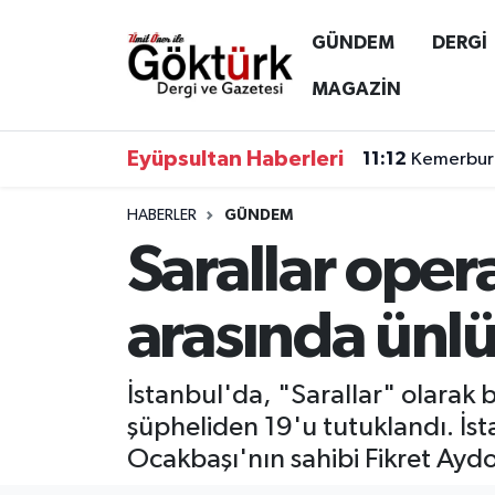
GÜNDEM
DERGİ
Anne Çocuk
Eyüpsultan Hava Durumu
MAGAZİN
BİLİM
Eyüpsultan Trafik Yoğunluk Haritası
Eyüpsultan Haberleri
11:12
Kemerburg
DERGİ
Süper Lig Puan Durumu ve Fikstür
HABERLER
GÜNDEM
Sarallar ope
DÜNYA
Tüm Manşetler
EĞİTİM
Son Dakika Haberleri
arasında ünlü
EKONOMİ
Haber Arşivi
İstanbul'da, "Sarallar" olarak
GÖKTÜRK
şüpheliden 19'u tutuklandı. İst
Ocakbaşı'nın sahibi Fikret Ay
GÜNDEM