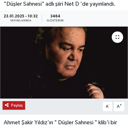
"Düşler Sahnesi" adlı şiiri Net D 'de yayınlandı.
KEMERBURGAZ
23.01.2025 - 10:32
3464
YAYINLANMA
GÖSTERIM
KÜLTÜR - SANAT
MAGAZİN
ÖZEL HABER
SAĞLIK
SPOR
TEKNOLOJİ
Paylaş
-
+
A
A
TİCARET
Ahmet Şakir Yıldız'ın " Düşler Sahnesi " klib'i bir
YAŞAM