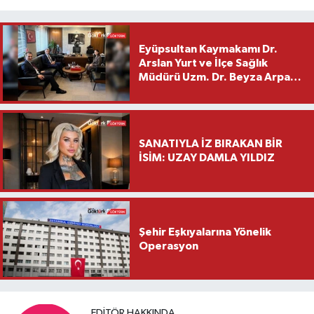
Eyüpsultan Kaymakamı Dr.
Arslan Yurt ve İlçe Sağlık
Müdürü Uzm. Dr. Beyza Arpacı
Saylar’dan Hayırlı Olsun
Ziyareti
SANATIYLA İZ BIRAKAN BİR
İSİM: UZAY DAMLA YILDIZ
Şehir Eşkıyalarına Yönelik
Operasyon
EDITÖR HAKKINDA