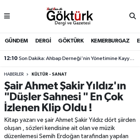
Anne Çocuk
Eyüpsultan Hava Durumu
BİLİM
Eyüpsultan Trafik Yoğunluk Haritası
GÜNDEM
DERGİ
GÖKTÜRK
KEMERBURGAZ
DERGİ
Süper Lig Puan Durumu ve Fikstür
12:10
Son Dakika: Ahbap Derneği'nin Yönetimine Kayyum Atandı
DÜNYA
Tüm Manşetler
HABERLER
KÜLTÜR - SANAT
Şair Ahmet Şakir Yıldız'ın
EĞİTİM
Son Dakika Haberleri
"Düşler Sahnesi " En Çok
EKONOMİ
Haber Arşivi
İzlenen Klip Oldu !
GÖKTÜRK
Kitap yazarı ve şair Ahmet Şakir Yıldız dört şiirden
oluşan , sözleri kendisine ait olan ve müzik
GÜNDEM
düzenlemesi Semih Erdoğan tarafından yapılan