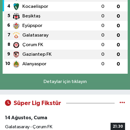
4
Kocaelispor
0
0
5
Beşiktaş
0
0
6
Eyüpspor
0
0
7
Galatasaray
0
0
8
Çorum FK
0
0
9
Gaziantep FK
0
0
10
Alanyaspor
0
0
Detaylar için tıklayın
Süper Lig Fikstür
14 Ağustos, Cuma
Galatasaray - Çorum FK
21:30