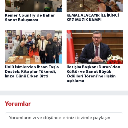
Kemer Country’de Bahar
KEMAL ALAÇAYIR İLE İKİNCİ
Sanat Buluşması
KEZ MÜZİK KAMPI
Ünlü İsimlerden İhsan Taş’a
İletişim Başkanı Duran'dan
Destek: Kitaplar Tükendi,
Kültür ve Sanat Büyük
İmza Günü Erken Bitti
Ödülleri Töreni'ne ilişkin
açıklama
Yorumlar