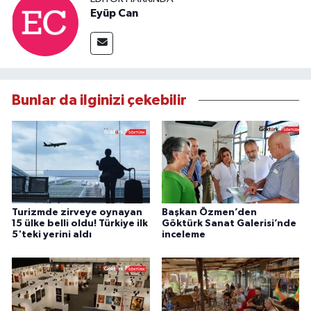
Eyüp Can
Bunlar da ilginizi çekebilir
Turizmde zirveye oynayan
Başkan Özmen’den
15 ülke belli oldu! Türkiye ilk
Göktürk Sanat Galerisi’nde
5'teki yerini aldı
inceleme