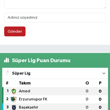
Gönder
Süper Lig Puan Durumu
Süper Lig
#
Takım
O
P
1
Amed
0
0
2
Erzurumspor FK
0
0
3
Başakşehir
0
0