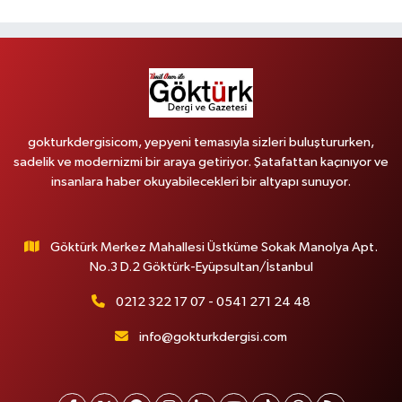
gokturkdergisicom, yepyeni temasıyla sizleri buluştururken,
sadelik ve modernizmi bir araya getiriyor. Şatafattan kaçınıyor ve
insanlara haber okuyabilecekleri bir altyapı sunuyor.
Göktürk Merkez Mahallesi Üstküme Sokak Manolya Apt.
No.3 D.2 Göktürk-Eyüpsultan/İstanbul
0212 322 17 07 - 0541 271 24 48
info@gokturkdergisi.com