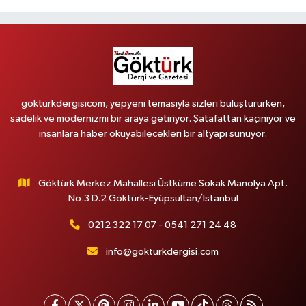
gokturkdergisicom, yepyeni temasıyla sizleri buluştururken,
sadelik ve modernizmi bir araya getiriyor. Şatafattan kaçınıyor ve
insanlara haber okuyabilecekleri bir altyapı sunuyor.
Göktürk Merkez Mahallesi Üstküme Sokak Manolya Apt.
No.3 D.2 Göktürk-Eyüpsultan/İstanbul
0212 322 17 07 - 0541 271 24 48
info@gokturkdergisi.com