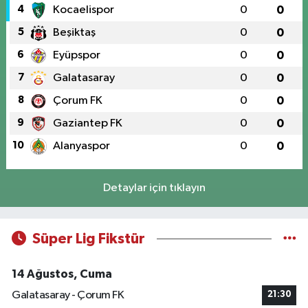
4
Kocaelispor
0
0
5
Beşiktaş
0
0
6
Eyüpspor
0
0
7
Galatasaray
0
0
8
Çorum FK
0
0
9
Gaziantep FK
0
0
10
Alanyaspor
0
0
Detaylar için tıklayın
Süper Lig Fikstür
14 Ağustos, Cuma
Galatasaray - Çorum FK
21:30