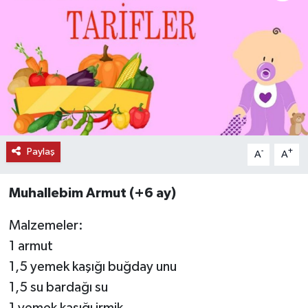
KEMERBURGAZ
KÜLTÜR - SANAT
MAGAZİN
ÖZEL HABER
Paylaş
-
+
A
A
SAĞLIK
Muhallebim Armut (+6 ay)
SPOR
Malzemeler:
TEKNOLOJİ
1 armut
1,5 yemek kaşığı buğday unu
TİCARET
1,5 su bardağı su
YAŞAM
1 yemek kaşığı irmik