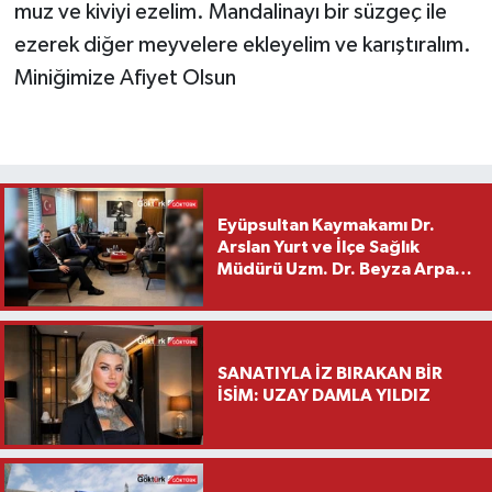
muz ve kiviyi ezelim. Mandalinayı bir süzgeç ile
ezerek diğer meyvelere ekleyelim ve karıştıralım.
Miniğimize Afiyet Olsun
Eyüpsultan Kaymakamı Dr.
Arslan Yurt ve İlçe Sağlık
Müdürü Uzm. Dr. Beyza Arpacı
Saylar’dan Hayırlı Olsun
Ziyareti
SANATIYLA İZ BIRAKAN BİR
İSİM: UZAY DAMLA YILDIZ