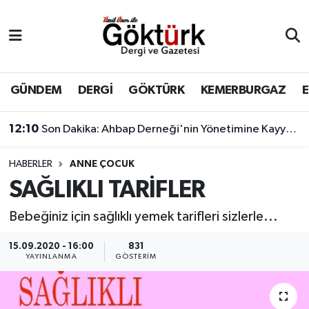
Anne Çocuk
Eyüpsultan Hava Durumu
BİLİM
Eyüpsultan Trafik Yoğunluk Haritası
GÜNDEM
DERGİ
GÖKTÜRK
KEMERBURGAZ
DERGİ
Süper Lig Puan Durumu ve Fikstür
12:10
Son Dakika: Ahbap Derneği'nin Yönetimine Kayyum Atandı
DÜNYA
Tüm Manşetler
HABERLER
ANNE ÇOCUK
SAĞLIKLI TARİFLER
EĞİTİM
Son Dakika Haberleri
Bebeğiniz için sağlıklı yemek tarifleri sizlerle...
EKONOMİ
Haber Arşivi
15.09.2020 - 16:00
831
YAYINLANMA
GÖSTERIM
GÖKTÜRK
GÜNDEM