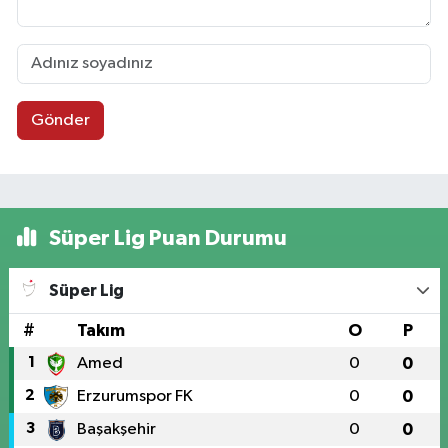
Gönder
Süper Lig Puan Durumu
Süper Lig
#
Takım
O
P
1
Amed
0
0
2
Erzurumspor FK
0
0
3
Başakşehir
0
0