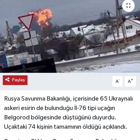
KEMERBURGAZ
KÜLTÜR - SANAT
MAGAZİN
ÖZEL HABER
SAĞLIK
Paylaş
-
+
A
A
SPOR
Rusya Savunma Bakanlığı, içerisinde 65 Ukraynalı
TEKNOLOJİ
askeri esirin de bulunduğu İl-76 tipi uçağın
Belgorod bölgesinde düştüğünü duyurdu.
TİCARET
Uçaktaki 74 kişinin tamamının öldüğü açıklandı.
YAŞAM