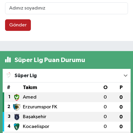
Gönder
Süper Lig Puan Durumu
Süper Lig
#
Takım
O
P
1
Amed
0
0
2
Erzurumspor FK
0
0
3
Başakşehir
0
0
4
Kocaelispor
0
0