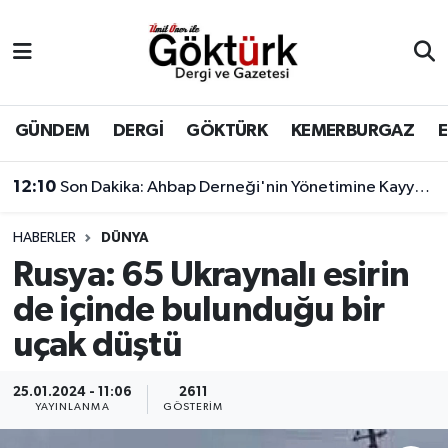
Anne Çocuk
Eyüpsultan Hava Durumu
BİLİM
Eyüpsultan Trafik Yoğunluk Haritası
GÜNDEM
DERGİ
GÖKTÜRK
KEMERBURGAZ
DERGİ
Süper Lig Puan Durumu ve Fikstür
12:10
Son Dakika: Ahbap Derneği'nin Yönetimine Kayyum Atandı
DÜNYA
Tüm Manşetler
HABERLER
DÜNYA
Rusya: 65 Ukraynalı esirin
EĞİTİM
Son Dakika Haberleri
de içinde bulunduğu bir
EKONOMİ
Haber Arşivi
uçak düştü
GÖKTÜRK
25.01.2024 - 11:06
2611
YAYINLANMA
GÖSTERIM
GÜNDEM