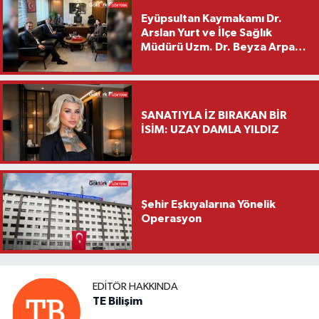
Eyüpsultan Kaymakamı Dr.
Arslan Yurt ve İlçe Sağlık
Müdürü Uzm. Dr. Beyza Arpacı
Saylar’dan Hayırlı Olsun
Ziyareti
SANATIYLA İZ BIRAKAN BİR
İSİM: UZAY DAMLA YILDIZ
Şehir Eşkıyalarına Yönelik
Operasyon
EDITÖR HAKKINDA
TE Bilişim