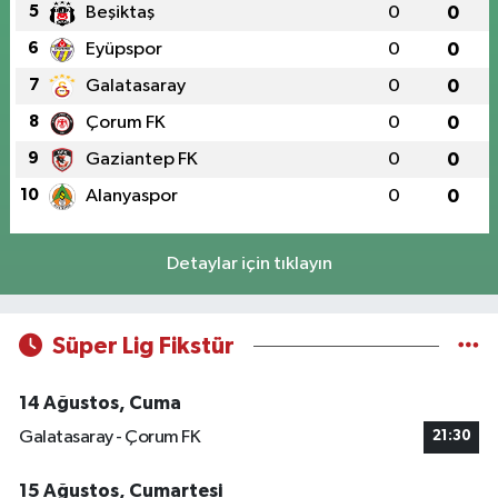
5
Beşiktaş
0
0
6
Eyüpspor
0
0
7
Galatasaray
0
0
8
Çorum FK
0
0
9
Gaziantep FK
0
0
10
Alanyaspor
0
0
Detaylar için tıklayın
Süper Lig Fikstür
14 Ağustos, Cuma
Galatasaray - Çorum FK
21:30
15 Ağustos, Cumartesi