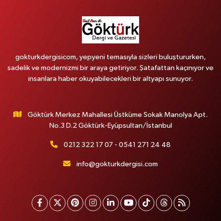
gokturkdergisicom, yepyeni temasıyla sizleri buluştururken,
sadelik ve modernizmi bir araya getiriyor. Şatafattan kaçınıyor ve
insanlara haber okuyabilecekleri bir altyapı sunuyor.
Göktürk Merkez Mahallesi Üstküme Sokak Manolya Apt.
No.3 D.2 Göktürk-Eyüpsultan/İstanbul
0212 322 17 07 - 0541 271 24 48
info@gokturkdergisi.com