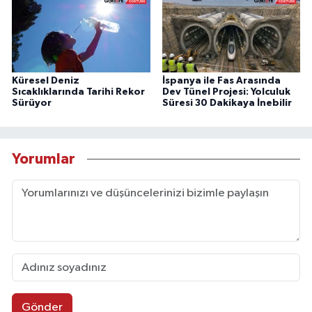
Küresel Deniz
İspanya ile Fas Arasında
Sıcaklıklarında Tarihi Rekor
Dev Tünel Projesi: Yolculuk
Sürüyor
Süresi 30 Dakikaya İnebilir
Yorumlar
Gönder