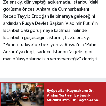
Zelenskiy, dün yaptığı açıklamada, İstanbul'daki
görüşme öncesi Ankara'da Cumhurbaşkanı
Recep Tayyip Erdoğan ile bir araya geleceğini
ardından Rusya Devlet Başkanı Vladimir Putin'in
İstanbul'daki görüşmeye katılması halinde
İstanbul'a geçeceğini aktarmıştı. Zelenskiy,
"Putin'i Türkiye'de bekliyoruz. Rusya'nın 'Putin
Ankara'ya değil, sadece İstanbul'a gelir' gibi
manipülasyonlarına izin vermeyeceğiz" demişti.
Eyüpsultan Kaymakamı Dr.
Arslan Yurt ve İlçe Sağlık
Müdürü Uzm. Dr. Beyza Arpacı
Saylar’dan Hayırlı Olsun