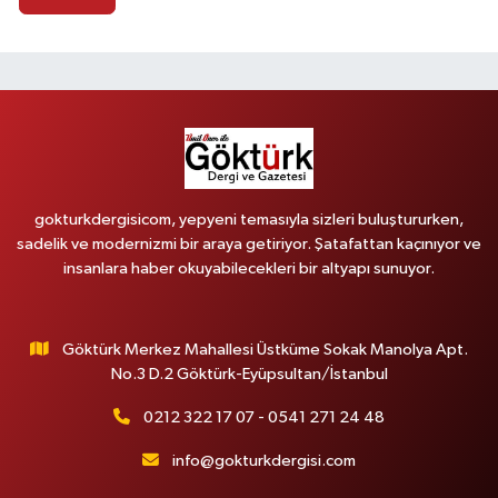
gokturkdergisicom, yepyeni temasıyla sizleri buluştururken,
sadelik ve modernizmi bir araya getiriyor. Şatafattan kaçınıyor ve
insanlara haber okuyabilecekleri bir altyapı sunuyor.
Göktürk Merkez Mahallesi Üstküme Sokak Manolya Apt.
No.3 D.2 Göktürk-Eyüpsultan/İstanbul
0212 322 17 07 - 0541 271 24 48
info@gokturkdergisi.com