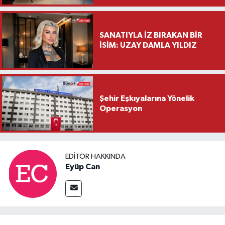
Ziyareti
SANATIYLA İZ BIRAKAN BİR
İSİM: UZAY DAMLA YILDIZ
Şehir Eşkıyalarına Yönelik
Operasyon
EDITÖR HAKKINDA
Eyüp Can