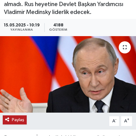
almadı. Rus heyetine Devlet Başkan Yardımcısı
KEMERBURGAZ
Vladimir Medinsky liderlik edecek.
15.05.2025 - 10:19
4188
KÜLTÜR - SANAT
YAYINLANMA
GÖSTERIM
MAGAZİN
ÖZEL HABER
SAĞLIK
SPOR
TEKNOLOJİ
TİCARET
Paylaş
-
+
A
A
YAŞAM