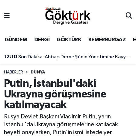
Anne Çocuk
Eyüpsultan Hava Durumu
BİLİM
Eyüpsultan Trafik Yoğunluk Haritası
GÜNDEM
DERGİ
GÖKTÜRK
KEMERBURGAZ
DERGİ
Süper Lig Puan Durumu ve Fikstür
12:10
Son Dakika: Ahbap Derneği'nin Yönetimine Kayyum Atandı
DÜNYA
Tüm Manşetler
HABERLER
DÜNYA
Putin, İstanbul'daki
EĞİTİM
Son Dakika Haberleri
Ukrayna görüşmesine
EKONOMİ
Haber Arşivi
katılmayacak
GÖKTÜRK
Rusya Devlet Başkanı Vladimir Putin, yarın
İstanbul'da Ukrayna görüşmelerine katılacak
GÜNDEM
heyeti onaylarken, Putin'in ismi listede yer