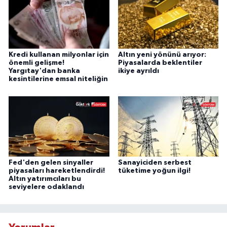
Kredi kullanan milyonlar için
Altın yeni yönünü arıyor:
önemli gelişme!
Piyasalarda beklentiler
Yargıtay'dan banka
ikiye ayrıldı
kesintilerine emsal niteliğin
Fed'den gelen sinyaller
Sanayiciden serbest
piyasaları hareketlendirdi!
tüketime yoğun ilgi!
Altın yatırımcıları bu
seviyelere odaklandı