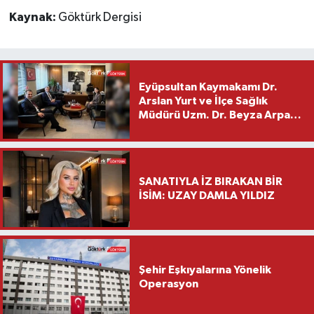
Kaynak:
Göktürk Dergisi
Eyüpsultan Kaymakamı Dr.
Arslan Yurt ve İlçe Sağlık
Müdürü Uzm. Dr. Beyza Arpacı
Saylar’dan Hayırlı Olsun
Ziyareti
SANATIYLA İZ BIRAKAN BİR
İSİM: UZAY DAMLA YILDIZ
Şehir Eşkıyalarına Yönelik
Operasyon