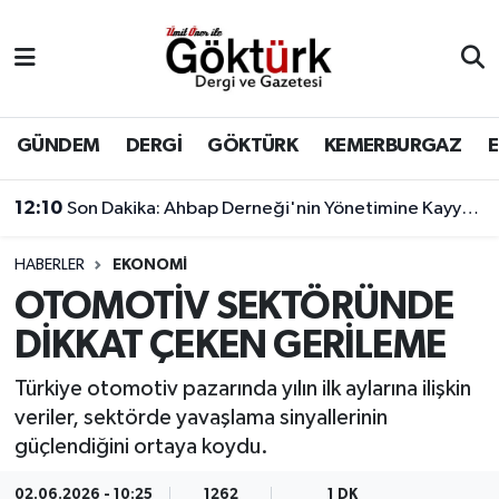
Anne Çocuk
Eyüpsultan Hava Durumu
BİLİM
Eyüpsultan Trafik Yoğunluk Haritası
GÜNDEM
DERGİ
GÖKTÜRK
KEMERBURGAZ
DERGİ
Süper Lig Puan Durumu ve Fikstür
12:10
Son Dakika: Ahbap Derneği'nin Yönetimine Kayyum Atandı
DÜNYA
Tüm Manşetler
HABERLER
EKONOMİ
OTOMOTİV SEKTÖRÜNDE
EĞİTİM
Son Dakika Haberleri
DİKKAT ÇEKEN GERİLEME
EKONOMİ
Haber Arşivi
Türkiye otomotiv pazarında yılın ilk aylarına ilişkin
veriler, sektörde yavaşlama sinyallerinin
GÖKTÜRK
güçlendiğini ortaya koydu.
GÜNDEM
02.06.2026 - 10:25
1262
1 DK