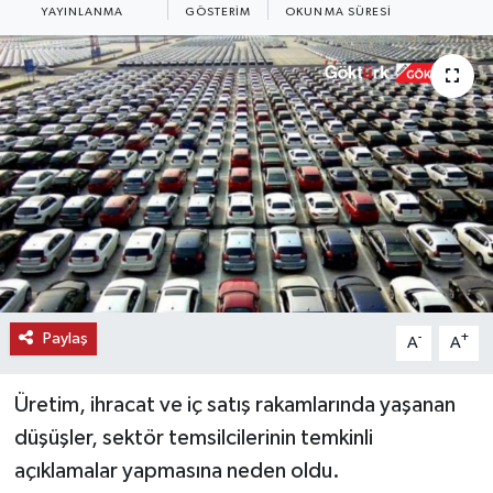
YAYINLANMA
GÖSTERIM
OKUNMA SÜRESI
KEMERBURGAZ
KÜLTÜR - SANAT
MAGAZİN
ÖZEL HABER
SAĞLIK
SPOR
Paylaş
-
+
A
A
TEKNOLOJİ
Üretim, ihracat ve iç satış rakamlarında yaşanan
TİCARET
düşüşler, sektör temsilcilerinin temkinli
açıklamalar yapmasına neden oldu.
YAŞAM