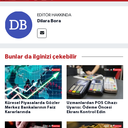
EDITÖR HAKKINDA
Dilara Bora
Bunlar da ilginizi çekebilir
Küresel Piyasalarda Gözler
Uzmanlardan POS Cihazı
Merkez Bankalarının Faiz
Uyarısı: Ödeme Öncesi
Kararlarında
Ekranı Kontrol Edin