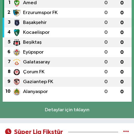
1
Amed
0
0
2
Erzurumspor FK
0
0
3
Başakşehir
0
0
4
Kocaelispor
0
0
5
Beşiktaş
0
0
6
Eyüpspor
0
0
7
Galatasaray
0
0
8
Çorum FK
0
0
9
Gaziantep FK
0
0
10
Alanyaspor
0
0
Detaylar için tıklayın
Süper Lig Fikstür