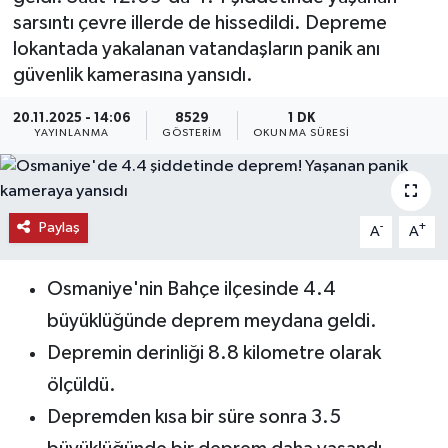
sarsıntı çevre illerde de hissedildi. Depreme
KEMERBURGAZ
lokantada yakalanan vatandaşların panik anı
güvenlik kamerasına yansıdı.
KÜLTÜR - SANAT
20.11.2025 - 14:06
8529
1 DK
YAYINLANMA
GÖSTERIM
OKUNMA SÜRESI
MAGAZİN
ÖZEL HABER
Paylaş
-
+
A
A
SAĞLIK
Osmaniye'nin Bahçe ilçesinde 4.4
SPOR
büyüklüğünde deprem meydana geldi.
TEKNOLOJİ
Depremin derinliği 8.8 kilometre olarak
ölçüldü.
TİCARET
Depremden kısa bir süre sonra 3.5
YAŞAM