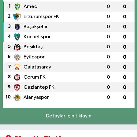
1
Amed
0
0
2
Erzurumspor FK
0
0
3
Başakşehir
0
0
4
Kocaelispor
0
0
5
Beşiktaş
0
0
6
Eyüpspor
0
0
7
Galatasaray
0
0
8
Çorum FK
0
0
9
Gaziantep FK
0
0
10
Alanyaspor
0
0
Detaylar için tıklayın