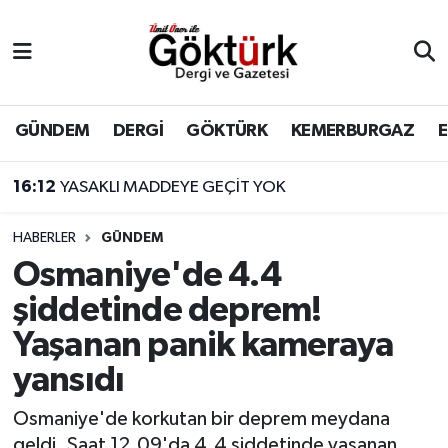
Anne Çocuk
Eyüpsultan Hava Durumu
BİLİM
Eyüpsultan Trafik Yoğunluk Haritası
GÜNDEM
DERGİ
GÖKTÜRK
KEMERBURGAZ
DERGİ
Süper Lig Puan Durumu ve Fikstür
16:12
YASAKLI MADDEYE GEÇİT YOK
DÜNYA
Tüm Manşetler
HABERLER
GÜNDEM
Osmaniye'de 4.4
EĞİTİM
Son Dakika Haberleri
şiddetinde deprem!
EKONOMİ
Haber Arşivi
Yaşanan panik kameraya
yansıdı
GÖKTÜRK
Osmaniye'de korkutan bir deprem meydana
GÜNDEM
geldi. Saat 12.09'da 4.4 şiddetinde yaşanan