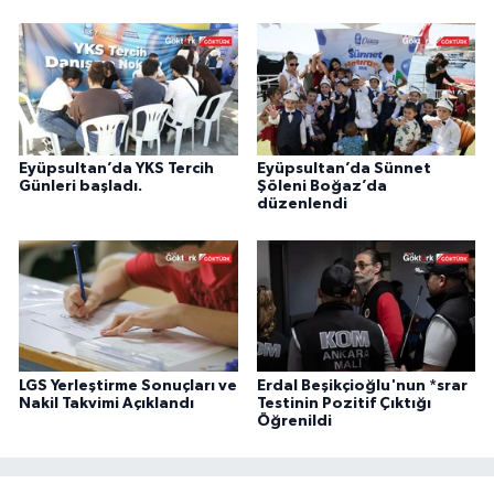
Eyüpsultan’da YKS Tercih
Eyüpsultan’da Sünnet
Günleri başladı.
Şöleni Boğaz’da
düzenlendi
LGS Yerleştirme Sonuçları ve
Erdal Beşikçioğlu'nun *srar
Nakil Takvimi Açıklandı
Testinin Pozitif Çıktığı
Öğrenildi