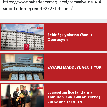
https://www.haberler.com/guncel/osmaniye-de-4-4-
siddetinde-deprem-19272711-haberi/
Şehir Eşkıyalarına Yönelik
Operasyon
YASAKLI MADDEYE GEÇİT YOK
Eyüpsultan İlçe Jandarma
Komutanı Zeki Gülter, Yüzbaşı
Rütbesine Terfi Etti