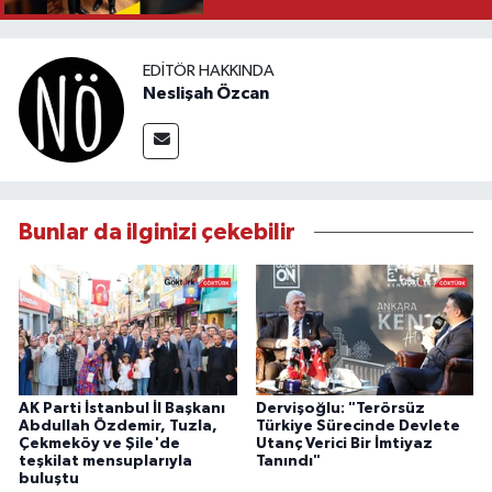
EDITÖR HAKKINDA
Neslişah Özcan
Bunlar da ilginizi çekebilir
AK Parti İstanbul İl Başkanı
Dervişoğlu: "Terörsüz
Abdullah Özdemir, Tuzla,
Türkiye Sürecinde Devlete
Çekmeköy ve Şile'de
Utanç Verici Bir İmtiyaz
teşkilat mensuplarıyla
Tanındı"
buluştu