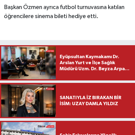
Başkan Özmen ayrıca futbol turnuvasına katılan
öğrencilere sinema bileti hediye etti.
Eyüpsultan Kaymakamı Dr.
Arslan Yurt ve İlçe Sağlık
Müdürü Uzm. Dr. Beyza Arpacı
Saylar’dan Hayırlı Olsun
Ziyareti
SANATIYLA İZ BIRAKAN BİR
İSİM: UZAY DAMLA YILDIZ