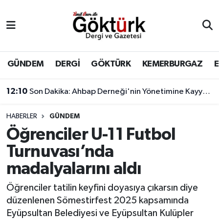
Anne Çocuk
Eyüpsultan Hava Durumu
BİLİM
Eyüpsultan Trafik Yoğunluk Haritası
GÜNDEM
DERGİ
GÖKTÜRK
KEMERBURGAZ
DERGİ
Süper Lig Puan Durumu ve Fikstür
12:10
Son Dakika: Ahbap Derneği'nin Yönetimine Kayyum Atandı
DÜNYA
Tüm Manşetler
HABERLER
GÜNDEM
Öğrenciler U-11 Futbol
EĞİTİM
Son Dakika Haberleri
Turnuvası’nda
EKONOMİ
Haber Arşivi
madalyalarını aldı
GÖKTÜRK
Öğrenciler tatilin keyfini doyasıya çıkarsın diye
düzenlenen Sömestirfest 2025 kapsamında
GÜNDEM
Eyüpsultan Belediyesi ve Eyüpsultan Kulüpler