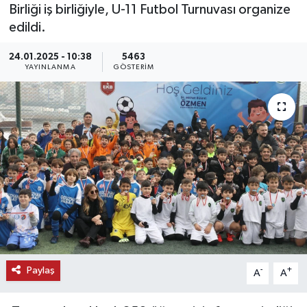
Birliği iş birliğiyle, U-11 Futbol Turnuvası organize
KEMERBURGAZ
edildi.
24.01.2025 - 10:38
5463
KÜLTÜR - SANAT
YAYINLANMA
GÖSTERIM
MAGAZİN
ÖZEL HABER
SAĞLIK
SPOR
TEKNOLOJİ
TİCARET
Paylaş
-
+
A
A
YAŞAM