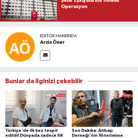
Şehir Eşkıyalarına Yönelik
Operasyon
EDITÖR HAKKINDA
Arda Öner
Bunlar da ilginizi çekebilir
Türkiye'de ilk kez tespit
Son Dakika: Ahbap
edildi! Dünyada sadece 68
Derneği'nin Yönetimine