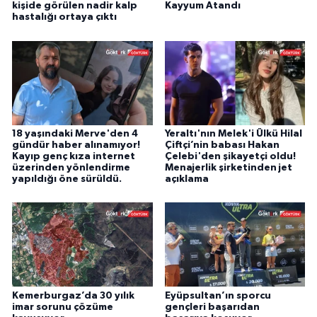
kişide görülen nadir kalp
Kayyum Atandı
hastalığı ortaya çıktı
18 yaşındaki Merve'den 4
Yeraltı'nın Melek'i Ülkü Hilal
gündür haber alınamıyor!
Çiftçi’nin babası Hakan
Kayıp genç kıza internet
Çelebi'den şikayetçi oldu!
üzerinden yönlendirme
Menajerlik şirketinden jet
yapıldığı öne sürüldü.
açıklama
Kemerburgaz’da 30 yılık
Eyüpsultan’ın sporcu
imar sorunu çözüme
gençleri başarıdan