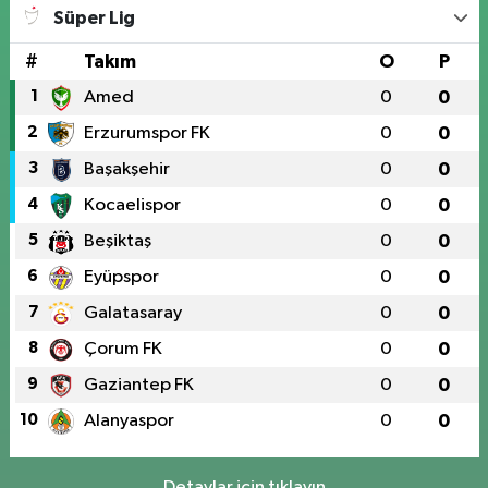
Süper Lig
#
Takım
O
P
1
Amed
0
0
2
Erzurumspor FK
0
0
3
Başakşehir
0
0
4
Kocaelispor
0
0
5
Beşiktaş
0
0
6
Eyüpspor
0
0
7
Galatasaray
0
0
8
Çorum FK
0
0
9
Gaziantep FK
0
0
10
Alanyaspor
0
0
Detaylar için tıklayın