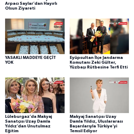
Arpacı Saylar’dan Hayırlı
Olsun Ziyareti
YASAKLI MADDEYE GEÇİT
Eyüpsultan İlçe Jandarma
YOK
Komutanı Zeki Gülter,
Yüzbaşı Rütbesine Terfi Etti
Lüleburgaz’da Makyaj
Makyaj Sanatçısı Uzay
Sanatçısı Uzay Damla
Damla Yıldız, Uluslararası
Yıldız’dan Unutulmaz
Başarılarıyla Türkiye’yi
Eğitim
Temsil Ediyor