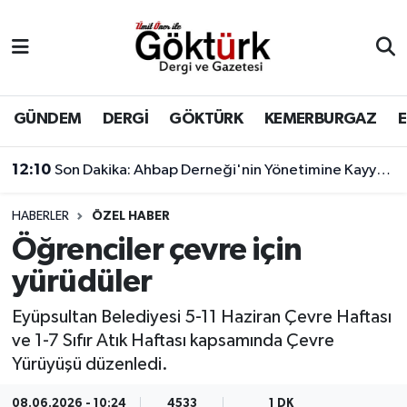
Anne Çocuk
Eyüpsultan Hava Durumu
BİLİM
Eyüpsultan Trafik Yoğunluk Haritası
GÜNDEM
DERGİ
GÖKTÜRK
KEMERBURGAZ
DERGİ
Süper Lig Puan Durumu ve Fikstür
12:10
Son Dakika: Ahbap Derneği'nin Yönetimine Kayyum Atandı
DÜNYA
Tüm Manşetler
HABERLER
ÖZEL HABER
Öğrenciler çevre için
EĞİTİM
Son Dakika Haberleri
yürüdüler
EKONOMİ
Haber Arşivi
Eyüpsultan Belediyesi 5-11 Haziran Çevre Haftası
ve 1-7 Sıfır Atık Haftası kapsamında Çevre
GÖKTÜRK
Yürüyüşü düzenledi.
GÜNDEM
08.06.2026 - 10:24
4533
1 DK