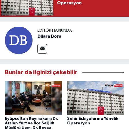
Operasyon
EDITÖR HAKKINDA
Dilara Bora
Bunlar da ilginizi çekebilir
Eyüpsultan Kaymakamı Dr.
Şehir Eşkıyalarına Yönelik
Arslan Yurt ve İlçe Sağlık
Operasyon
Müdürü Uzm. Dr. Beyza