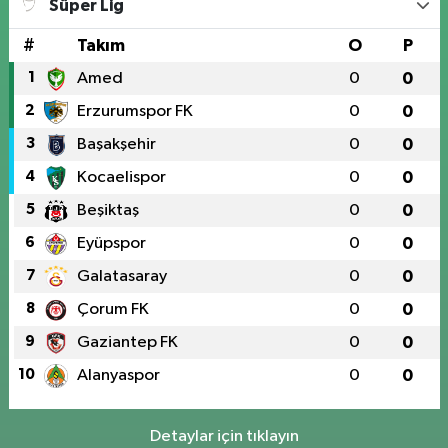
Süper Lig
#
Takım
O
P
1
Amed
0
0
2
Erzurumspor FK
0
0
3
Başakşehir
0
0
4
Kocaelispor
0
0
5
Beşiktaş
0
0
6
Eyüpspor
0
0
7
Galatasaray
0
0
8
Çorum FK
0
0
9
Gaziantep FK
0
0
10
Alanyaspor
0
0
Detaylar için tıklayın