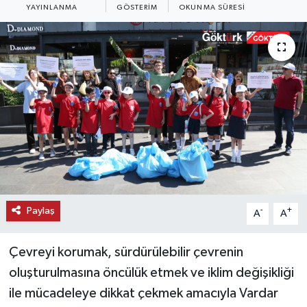
YAYINLANMA
GÖSTERIM
OKUNMA SÜRESI
KEMERBURGAZ
KÜLTÜR - SANAT
MAGAZİN
ÖZEL HABER
SAĞLIK
SPOR
Paylaş
-
+
A
A
TEKNOLOJİ
Çevreyi korumak, sürdürülebilir çevrenin
TİCARET
oluşturulmasına öncülük etmek ve iklim değişikliği
ile mücadeleye dikkat çekmek amacıyla Vardar
YAŞAM