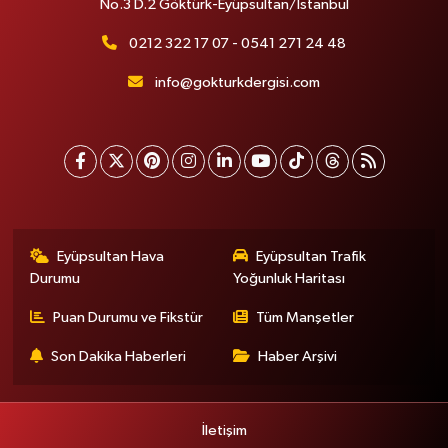
No.3 D.2 Göktürk-Eyüpsultan/İstanbul
0212 322 17 07 - 0541 271 24 48
info@gokturkdergisi.com
Eyüpsultan Hava
Eyüpsultan Trafik
Durumu
Yoğunluk Haritası
Puan Durumu ve Fikstür
Tüm Manşetler
Son Dakika Haberleri
Haber Arşivi
İletişim