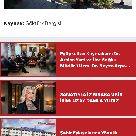
Kaynak:
Göktürk Dergisi
Eyüpsultan Kaymakamı Dr.
Arslan Yurt ve İlçe Sağlık
Müdürü Uzm. Dr. Beyza Arpacı
Saylar’dan Hayırlı Olsun
Ziyareti
SANATIYLA İZ BIRAKAN BİR
İSİM: UZAY DAMLA YILDIZ
Şehir Eşkıyalarına Yönelik