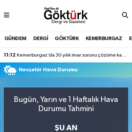
Anne Çocuk
Eyüpsultan Hava Durumu
BİLİM
Eyüpsultan Trafik Yoğunluk Haritası
GÜNDEM
DERGİ
GÖKTÜRK
KEMERBURGAZ
DERGİ
Süper Lig Puan Durumu ve Fikstür
11:12
Kemerburgaz’da 30 yılık imar sorunu çözüme kavuşuyor
DÜNYA
Tüm Manşetler
Nevşehir Hava Durumu
EĞİTİM
Son Dakika Haberleri
EKONOMİ
Haber Arşivi
Bugün, Yarın ve 1 Haftalık Hava
Durumu Tahmini
GÖKTÜRK
ŞU AN
GÜNDEM