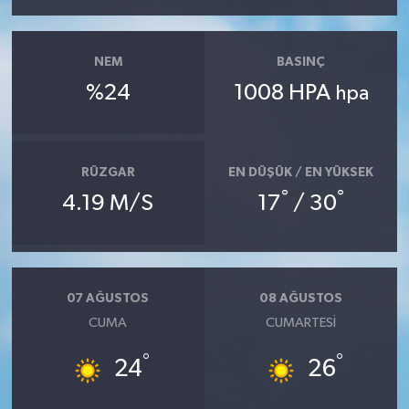
NEM
BASINÇ
%24
1008 HPA
hpa
RÜZGAR
EN DÜŞÜK / EN YÜKSEK
°
°
4.19 M/S
17
/ 30
07 AĞUSTOS
08 AĞUSTOS
CUMA
CUMARTESI
°
°
24
26