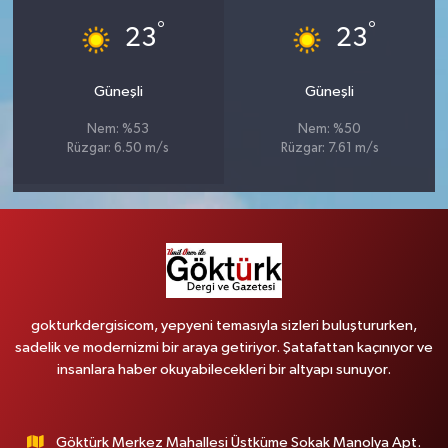
°
°
23
23
Güneşli
Güneşli
Nem: %53
Nem: %50
Rüzgar: 6.50 m/s
Rüzgar: 7.61 m/s
gokturkdergisicom, yepyeni temasıyla sizleri buluştururken,
sadelik ve modernizmi bir araya getiriyor. Şatafattan kaçınıyor ve
insanlara haber okuyabilecekleri bir altyapı sunuyor.
Göktürk Merkez Mahallesi Üstküme Sokak Manolya Apt.