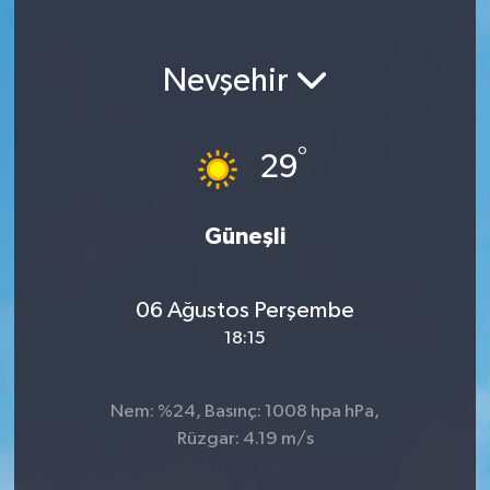
KEMERBURGAZ
Nevşehir
KÜLTÜR - SANAT
MAGAZİN
°
29
ÖZEL HABER
Güneşli
SAĞLIK
06 Ağustos Perşembe
SPOR
18:15
TEKNOLOJİ
Nem: %24, Basınç: 1008 hpa hPa,
TİCARET
Rüzgar: 4.19 m/s
YAŞAM