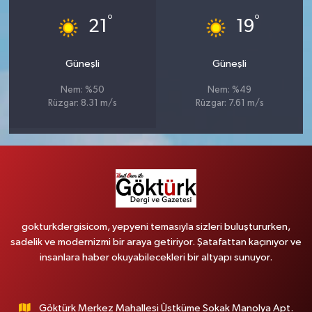
°
°
21
19
Güneşli
Güneşli
Nem: %50
Nem: %49
Rüzgar: 8.31 m/s
Rüzgar: 7.61 m/s
gokturkdergisicom, yepyeni temasıyla sizleri buluştururken,
sadelik ve modernizmi bir araya getiriyor. Şatafattan kaçınıyor ve
insanlara haber okuyabilecekleri bir altyapı sunuyor.
Göktürk Merkez Mahallesi Üstküme Sokak Manolya Apt.