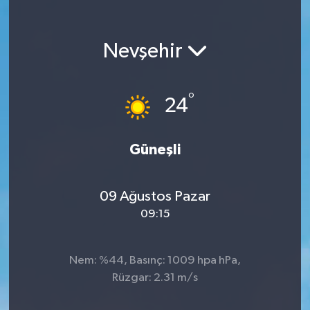
KEMERBURGAZ
Nevşehir
KÜLTÜR - SANAT
MAGAZİN
°
24
ÖZEL HABER
Güneşli
SAĞLIK
09 Ağustos Pazar
SPOR
09:15
TEKNOLOJİ
Nem: %44, Basınç: 1009 hpa hPa,
TİCARET
Rüzgar: 2.31 m/s
YAŞAM