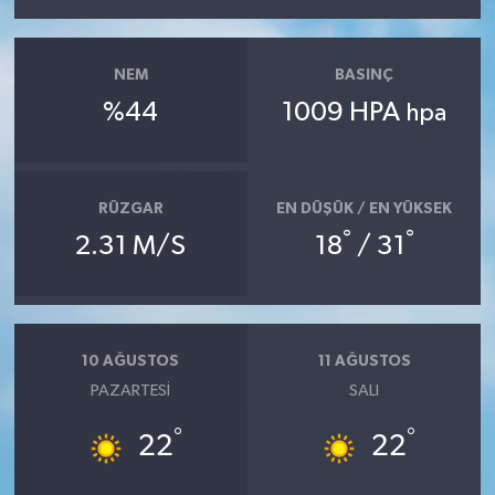
NEM
BASINÇ
%44
1009 HPA
hpa
RÜZGAR
EN DÜŞÜK / EN YÜKSEK
°
°
2.31 M/S
18
/ 31
10 AĞUSTOS
11 AĞUSTOS
PAZARTESI
SALI
°
°
22
22