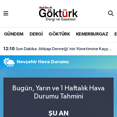
Anne Çocuk
Eyüpsultan Hava Durumu
BİLİM
Eyüpsultan Trafik Yoğunluk Haritası
GÜNDEM
DERGİ
GÖKTÜRK
KEMERBURGAZ
DERGİ
Süper Lig Puan Durumu ve Fikstür
12:10
Son Dakika: Ahbap Derneği'nin Yönetimine Kayyum Atandı
DÜNYA
Tüm Manşetler
Nevşehir Hava Durumu
EĞİTİM
Son Dakika Haberleri
EKONOMİ
Haber Arşivi
Bugün, Yarın ve 1 Haftalık Hava
Durumu Tahmini
GÖKTÜRK
ŞU AN
GÜNDEM