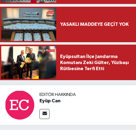
YASAKLI MADDEYE GEÇİT YOK
Eyüpsultan İlçe Jandarma
Komutanı Zeki Gülter, Yüzbaşı
Rütbesine Terfi Etti
EDITÖR HAKKINDA
Eyüp Can