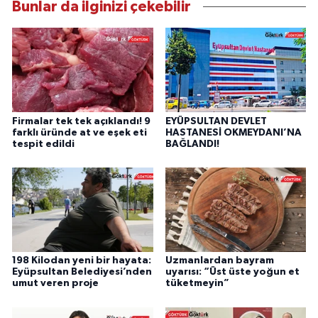
Bunlar da ilginizi çekebilir
Firmalar tek tek açıklandı! 9
EYÜPSULTAN DEVLET
farklı üründe at ve eşek eti
HASTANESİ OKMEYDANI’NA
tespit edildi
BAĞLANDI!
198 Kilodan yeni bir hayata:
Uzmanlardan bayram
Eyüpsultan Belediyesi’nden
uyarısı: “Üst üste yoğun et
umut veren proje
tüketmeyin”