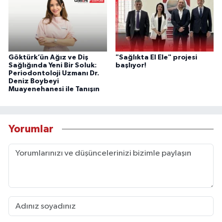
Göktürk’ün Ağız ve Diş
"Sağlıkta El Ele" projesi
Sağlığında Yeni Bir Soluk:
başlıyor!
Periodontoloji Uzmanı Dr.
Deniz Boybeyi
Muayenehanesi ile Tanışın
Yorumlar