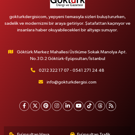
gokturkdergisicom, yepyeni temasıyla sizleri buluştururken,
sadelik ve modernizmi bir araya getiriyor. Şatafattan kaçınıyor ve
insanlara haber okuyabilecekleri bir altyapı sunuyor.
Göktürk Merkez Mahallesi Üstküme Sokak Manolya Apt.
No.3 D.2 Göktürk-Eyüpsultan/İstanbul
0212 322 17 07 - 0541 271 24 48
info@gokturkdergisi.com
Eyüpsultan Hava
Eyüpsultan Trafik