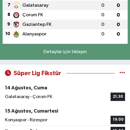
7
Galatasaray
0
0
8
Çorum FK
0
0
9
Gaziantep FK
0
0
10
Alanyaspor
0
0
Detaylar için tıklayın
Süper Lig Fikstür
14 Ağustos, Cuma
Galatasaray - Çorum FK
21:30
15 Ağustos, Cumartesi
Konyaspor - Rizespor
19:00