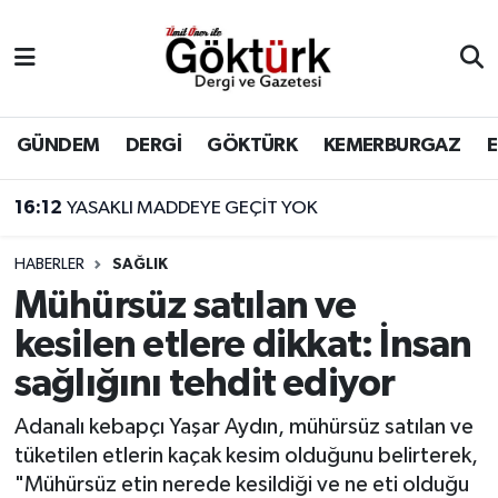
Anne Çocuk
Eyüpsultan Hava Durumu
BİLİM
Eyüpsultan Trafik Yoğunluk Haritası
GÜNDEM
DERGİ
GÖKTÜRK
KEMERBURGAZ
DERGİ
Süper Lig Puan Durumu ve Fikstür
16:12
YASAKLI MADDEYE GEÇİT YOK
DÜNYA
Tüm Manşetler
HABERLER
SAĞLIK
Mühürsüz satılan ve
EĞİTİM
Son Dakika Haberleri
kesilen etlere dikkat: İnsan
EKONOMİ
Haber Arşivi
sağlığını tehdit ediyor
GÖKTÜRK
Adanalı kebapçı Yaşar Aydın, mühürsüz satılan ve
tüketilen etlerin kaçak kesim olduğunu belirterek,
GÜNDEM
"Mühürsüz etin nerede kesildiği ve ne eti olduğu