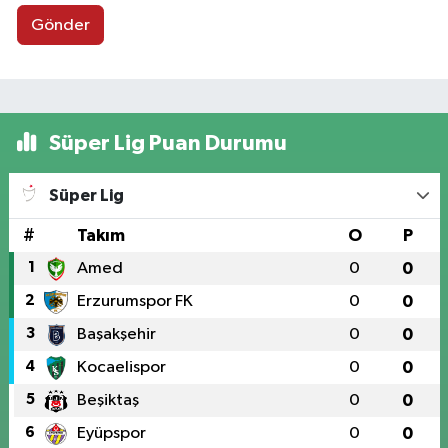
Gönder
Süper Lig Puan Durumu
Süper Lig
#
Takım
O
P
1
Amed
0
0
2
Erzurumspor FK
0
0
3
Başakşehir
0
0
4
Kocaelispor
0
0
5
Beşiktaş
0
0
6
Eyüpspor
0
0