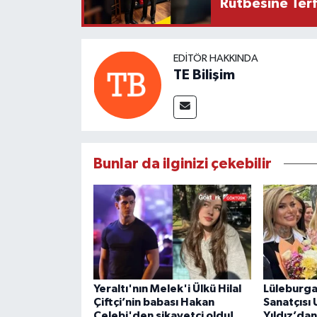
Rütbesine Terfi
EDITÖR HAKKINDA
TE Bilişim
Bunlar da ilginizi çekebilir
Yeraltı'nın Melek'i Ülkü Hilal
Lüleburga
Çiftçi’nin babası Hakan
Sanatçısı
Çelebi'den şikayetçi oldu!
Yıldız’da