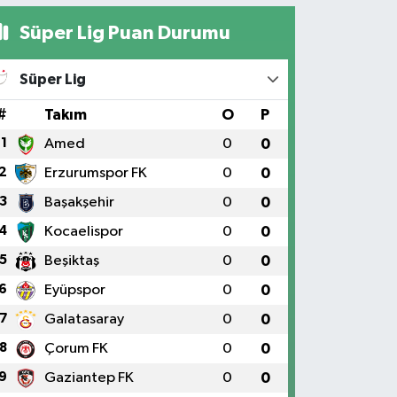
Süper Lig Puan Durumu
Süper Lig
#
Takım
O
P
1
Amed
0
0
2
Erzurumspor FK
0
0
3
Başakşehir
0
0
4
Kocaelispor
0
0
5
Beşiktaş
0
0
6
Eyüpspor
0
0
7
Galatasaray
0
0
8
Çorum FK
0
0
9
Gaziantep FK
0
0