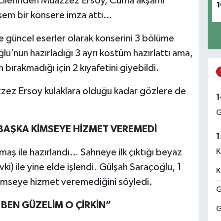
lcilerinden Muazzez Ersoy, Cuma akşamı
1
em bir konsere imza attı…
ve güncel eserler olarak konserini 3 bölüme
u’nun hazırladığı 3 ayrı kostüm hazırlattı ama,
 bırakmadığı için 2 kıyafetini giyebildi.
zez Ersoy kulaklara olduğu kadar gözlere de
1
G
A BAŞKA KİMSEYE HİZMET VEREMEDİ
1
K
maş ile hazırlandı… Sahneye ilk çıktığı beyaz
ki) ile yine elde işlendi. Gülşah Saraçoğlu, 1
K
kimseye hizmet veremediğini söyledi.
G
 BEN GÜZELİM O ÇİRKİN”
G