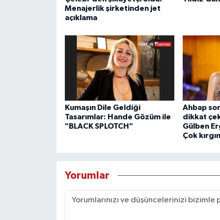
Menajerlik şirketinden jet
açıklama
Kumaşın Dile Geldiği
Ahbap so
Tasarımlar: Hande Gözüm ile
dikkat çe
"BLACK SPLOTCH"
Gülben Er
Çok kırgı
Yorumlar