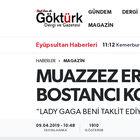
GÜNDEM
DERGİ
Anne Çocuk
Eyüpsultan Hava Durumu
MAGAZİN
BİLİM
Eyüpsultan Trafik Yoğunluk Haritası
Eyüpsultan Haberleri
11:12
Kemerburg
DERGİ
Süper Lig Puan Durumu ve Fikstür
HABERLER
MAGAZİN
MUAZZEZ E
DÜNYA
Tüm Manşetler
EĞİTİM
Son Dakika Haberleri
BOSTANCI K
EKONOMİ
Haber Arşivi
“LADY GAGA BENİ TAKLİT EDİ
GÖKTÜRK
09.04.2019 - 10:48
1910
YAYINLANMA
GÖSTERIM
GÜNDEM