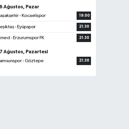
6 Ağustos, Pazar
aşakşehir - Kocaelispor
19:00
eşiktaş - Eyüpspor
21:30
med - Erzurumspor FK
21:30
7 Ağustos, Pazartesi
amsunspor - Göztepe
21:30