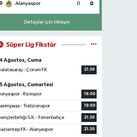
0
Alanyaspor
0
0
Detaylar için tıklayın
Süper Lig Fikstür
4 Ağustos, Cuma
alatasaray - Çorum FK
21:30
5 Ağustos, Cumartesi
onyaspor - Rizespor
19:00
asımpaşa - Trabzonspor
19:00
ençlerbirliği S.K. - Fenerbahçe
21:30
aziantep FK - Alanyaspor
21:30