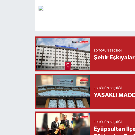
EDITÖRÜN SEÇTIĞI
Şehir Eşkıyala
EDITÖRÜN SEÇTIĞI
YASAKLI MADD
EDITÖRÜN SEÇTIĞI
Eyüpsultan İlç