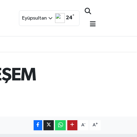
°
24
Eyüpsultan
EŞEM
-
+
A
A