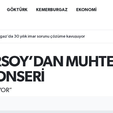
GÖKTÜRK
KEMERBURGAZ
EKONOMİ
az’da 30 yılık imar sorunu çözüme kavuşuyor
RSOY’DAN MUHT
ONSERİ
YOR”