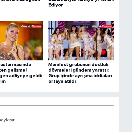
Ediyor
ruşturmasında
Manifest grubunun dostluk
ken gelişme!
dövmeleri gündem yarattı:
gen adliyeye geldi:
Grup içinde ayrışma iddiaları
nım
ortaya atıldı