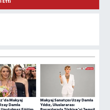
 Etti
z’da Makyaj
Makyaj Sanatçısı Uzay Damla
 Uzay Damla
Yıldız, Uluslararası
n Unutulmaz Eğitim
Başarılarıyla Türkiye’yi Temsil