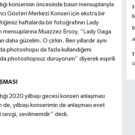
andığı konserinin öncesinde basın mensuplarıyla
1
ı Gösteri Merkezi Konseri için ekstra bir
B
iğimiz haftalarda bir fotoğrafının Lady
B
sın mensuplarına Muazzez Ersoy, “Lady Gaga
A
n daha güzelim. O çirkin. Ben yıllardır aynı
da photoshopu da fazla kullandığımı
1
sında photoshopsuz duruyorum” diyerek esprili
S
AŞMASI
ğı 2020 yılbaşı gecesi konseri anlaşması
n de, yılbaşı konserimin de anlaşması evet
i sevgi, sevilmemdir” dedi.