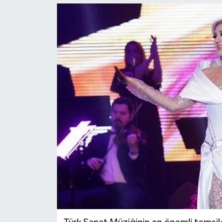
KEMERBURGAZ
KÜLTÜR - SANAT
MAGAZİN
ÖZEL HABER
SAĞLIK
SPOR
TEKNOLOJİ
TİCARET
YAŞAM