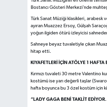
Türk Sanat Müziğinin en önemli temsi
Bostancı Gösteri Merkezi’nde muhteş
Türk Sanat Müziği klasikleri, arabesk 
ayıran Muazzez Ersoy, Gülşah Saraçoğl
yoğun ilgiden ötürü izleyicisi sahneden
Sahneye beyaz tuvaletiyle çıkan Muaz
hitap etti.
KIYAFETLERİ İÇİN ATÖLYE 1 HAFT
Kırmızı tuvaleti 30 metre Valentino ku
kostümü ise yarı değerli taşlar (Swarov
hafta boyunca bu 3 özel kostüm için 
“LADY GAGA BENİ TAKLİT EDİYOR.