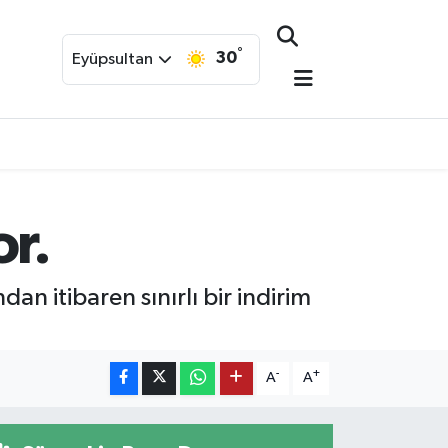
°
30
Eyüpsultan
r.
n itibaren sınırlı bir indirim
-
+
A
A