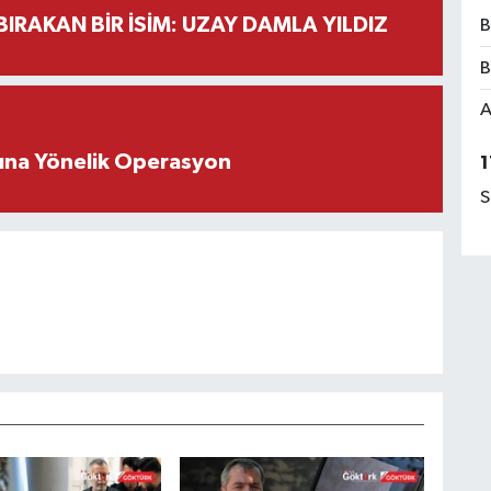
BIRAKAN BİR İSİM: UZAY DAMLA YILDIZ
B
B
A
rına Yönelik Operasyon
1
S