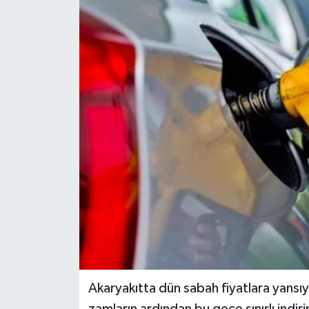
KEMERBURGAZ
KÜLTÜR - SANAT
MAGAZİN
ÖZEL HABER
SAĞLIK
SPOR
TEKNOLOJİ
TİCARET
Akaryakıtta dün sabah fiyatlara yansıy
YAŞAM