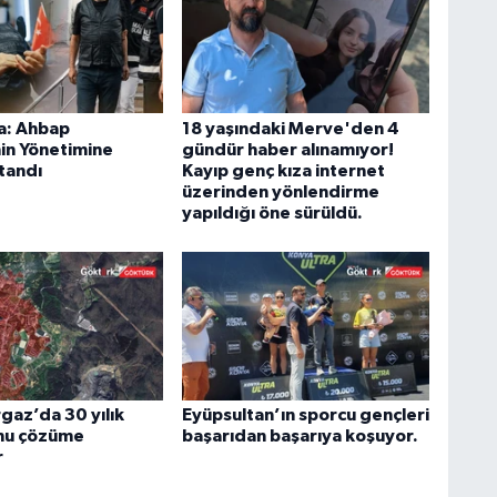
a: Ahbap
18 yaşındaki Merve'den 4
in Yönetimine
gündür haber alınamıyor!
tandı
Kayıp genç kıza internet
üzerinden yönlendirme
yapıldığı öne sürüldü.
az’da 30 yılık
Eyüpsultan’ın sporcu gençleri
nu çözüme
başarıdan başarıya koşuyor.
r