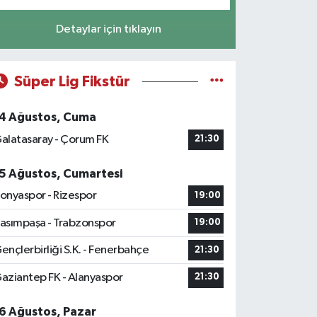
Detaylar için tıklayın
Süper Lig Fikstür
4 Ağustos, Cuma
alatasaray - Çorum FK
21:30
5 Ağustos, Cumartesi
onyaspor - Rizespor
19:00
asımpaşa - Trabzonspor
19:00
ençlerbirliği S.K. - Fenerbahçe
21:30
aziantep FK - Alanyaspor
21:30
6 Ağustos, Pazar