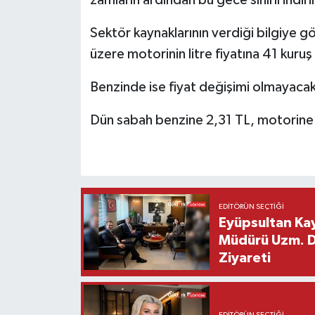
zamların ardından bu gece sınırlı indiri
Sektör kaynaklarının verdiği bilgiye g
üzere motorinin litre fiyatına 41 kuruş
Benzinde ise fiyat değişimi olmayacak
Dün sabah benzine 2,31 TL, motorine 
EDITÖRÜN SEÇTIĞI
Eyüpsultan Kay
Müdürü Uzm. Dr
Ziyareti