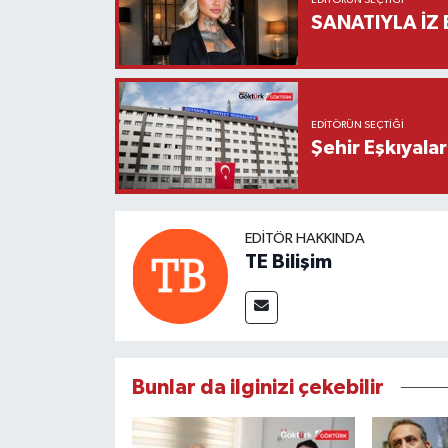
EDITÖRÜN SEÇTIĞI
SANATIYLA İZ 
EDITÖRÜN SEÇTIĞI
Şehir Eşkıyala
EDITÖR HAKKINDA
TE Bilişim
Bunlar da ilginizi çekebilir