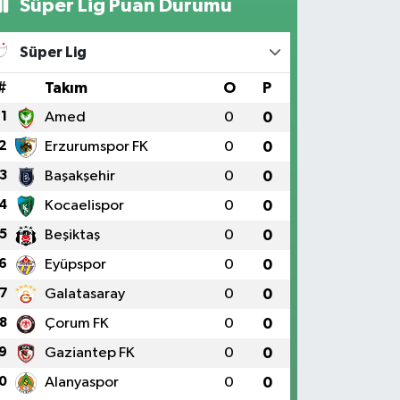
Süper Lig Puan Durumu
Süper Lig
#
Takım
O
P
1
Amed
0
0
2
Erzurumspor FK
0
0
3
Başakşehir
0
0
4
Kocaelispor
0
0
5
Beşiktaş
0
0
6
Eyüpspor
0
0
7
Galatasaray
0
0
8
Çorum FK
0
0
9
Gaziantep FK
0
0
0
Alanyaspor
0
0