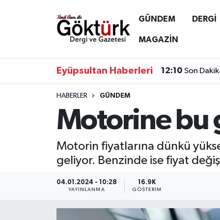
GÜNDEM
DERGİ
Anne Çocuk
Eyüpsultan Hava Durumu
MAGAZİN
BİLİM
Eyüpsultan Trafik Yoğunluk Haritası
Eyüpsultan Haberleri
12:10
Son Dakik
DERGİ
Süper Lig Puan Durumu ve Fikstür
HABERLER
GÜNDEM
Motorine bu g
DÜNYA
Tüm Manşetler
EĞİTİM
Son Dakika Haberleri
Motorin fiyatlarına dünkü yükse
geliyor. Benzinde ise fiyat değiş
EKONOMİ
Haber Arşivi
04.01.2024 - 10:28
16.9K
GÖKTÜRK
YAYINLANMA
GÖSTERIM
GÜNDEM