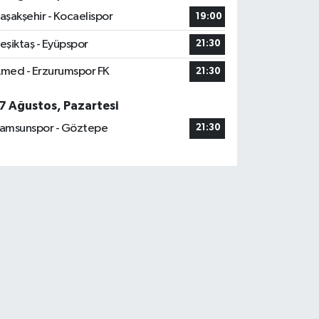
aşakşehir - Kocaelispor
19:00
eşiktaş - Eyüpspor
21:30
med - Erzurumspor FK
21:30
7 Ağustos, Pazartesi
amsunspor - Göztepe
21:30