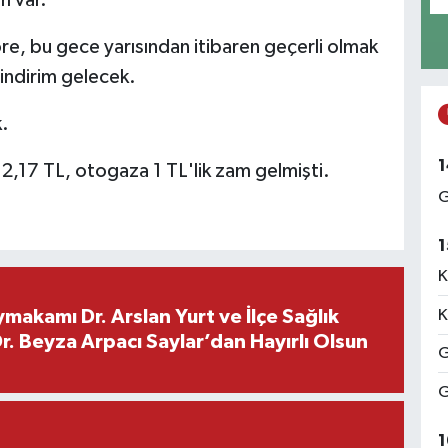
m var.
öre, bu gece yarısından itibaren geçerli olmak
 indirim gelecek.
.
1
2,17 TL, otogaza 1 TL'lik zam gelmişti.
G
1
K
K
makamı Dr. Arslan Yurt ve İlçe Sağlık
. Beyza Arpacı Saylar’dan Hayırlı Olsun
G
G
1