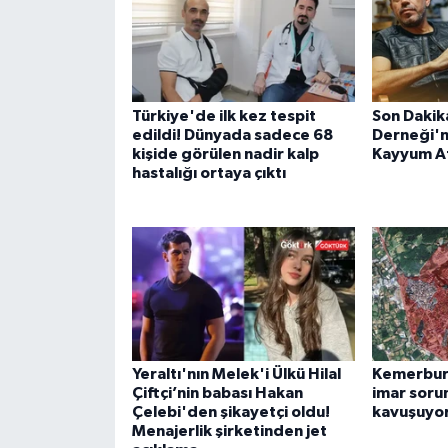
Türkiye'de ilk kez tespit
Son Dakik
edildi! Dünyada sadece 68
Derneği'n
kişide görülen nadir kalp
Kayyum A
hastalığı ortaya çıktı
Yeraltı'nın Melek'i Ülkü Hilal
Kemerburg
Çiftçi’nin babası Hakan
imar soru
Çelebi'den şikayetçi oldu!
kavuşuyo
Menajerlik şirketinden jet