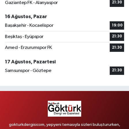
Gaziantep FK - Alanyaspor
21:30
16 Ağustos, Pazar
Başakşehir - Kocaelispor
19:00
Beşiktaş - Eyüpspor
21:30
Amed - Erzurumspor FK
21:30
17 Ağustos, Pazartesi
Samsunspor - Göztepe
21:30
gokturkdergisicom, yepyeni temasıyla sizleri buluştururken,