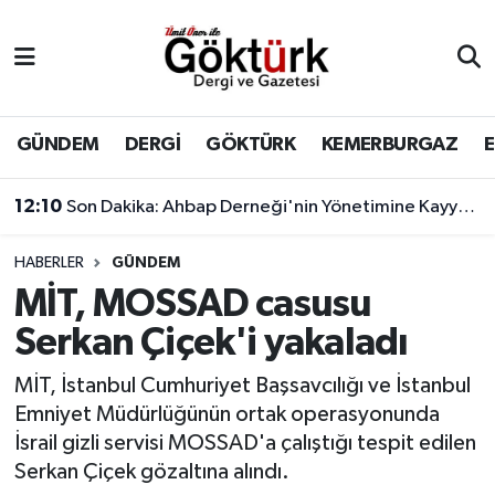
Anne Çocuk
Eyüpsultan Hava Durumu
BİLİM
Eyüpsultan Trafik Yoğunluk Haritası
GÜNDEM
DERGİ
GÖKTÜRK
KEMERBURGAZ
DERGİ
Süper Lig Puan Durumu ve Fikstür
12:10
Son Dakika: Ahbap Derneği'nin Yönetimine Kayyum Atandı
DÜNYA
Tüm Manşetler
HABERLER
GÜNDEM
MİT, MOSSAD casusu
EĞİTİM
Son Dakika Haberleri
Serkan Çiçek'i yakaladı
EKONOMİ
Haber Arşivi
MİT, İstanbul Cumhuriyet Başsavcılığı ve İstanbul
Emniyet Müdürlüğünün ortak operasyonunda
GÖKTÜRK
İsrail gizli servisi MOSSAD'a çalıştığı tespit edilen
Serkan Çiçek gözaltına alındı.
GÜNDEM