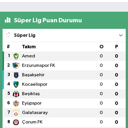
Süper Lig Puan Durumu
Süper Lig
#
Takım
O
P
1
Amed
0
0
2
Erzurumspor FK
0
0
3
Başakşehir
0
0
4
Kocaelispor
0
0
5
Beşiktaş
0
0
6
Eyüpspor
0
0
7
Galatasaray
0
0
8
Çorum FK
0
0