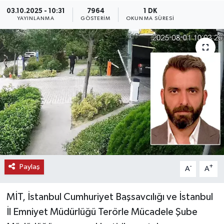
03.10.2025 - 10:31
7964
1 DK
KEMERBURGAZ
YAYINLANMA
GÖSTERIM
OKUNMA SÜRESI
KÜLTÜR - SANAT
MAGAZİN
ÖZEL HABER
SAĞLIK
SPOR
Paylaş
-
+
A
A
TEKNOLOJİ
MİT, İstanbul Cumhuriyet Başsavcılığı ve İstanbul
TİCARET
İl Emniyet Müdürlüğü Terörle Mücadele Şube
YAŞAM