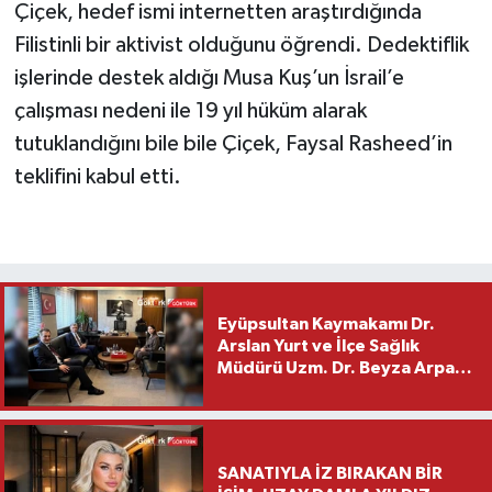
Çiçek, hedef ismi internetten araştırdığında
Filistinli bir aktivist olduğunu öğrendi. Dedektiflik
işlerinde destek aldığı Musa Kuş’un İsrail’e
çalışması nedeni ile 19 yıl hüküm alarak
tutuklandığını bile bile Çiçek, Faysal Rasheed’in
teklifini kabul etti.
Eyüpsultan Kaymakamı Dr.
Arslan Yurt ve İlçe Sağlık
Müdürü Uzm. Dr. Beyza Arpacı
Saylar’dan Hayırlı Olsun
Ziyareti
SANATIYLA İZ BIRAKAN BİR