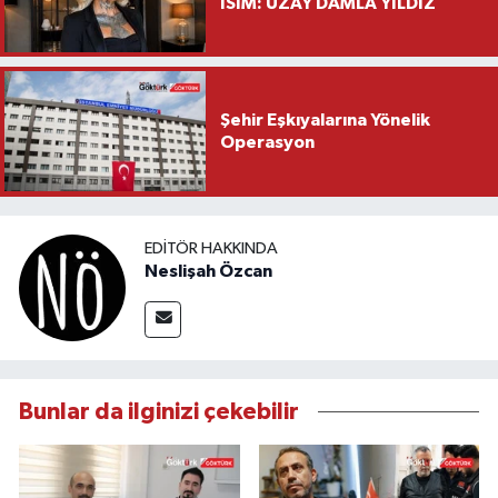
İSİM: UZAY DAMLA YILDIZ
Şehir Eşkıyalarına Yönelik
Operasyon
EDITÖR HAKKINDA
Neslişah Özcan
Bunlar da ilginizi çekebilir