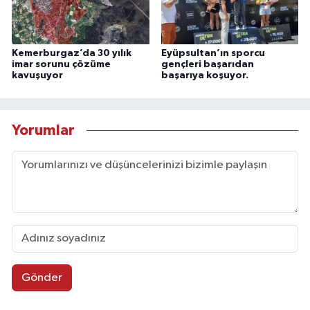
Kemerburgaz’da 30 yılık
Eyüpsultan’ın sporcu
imar sorunu çözüme
gençleri başarıdan
kavuşuyor
başarıya koşuyor.
Yorumlar
Gönder