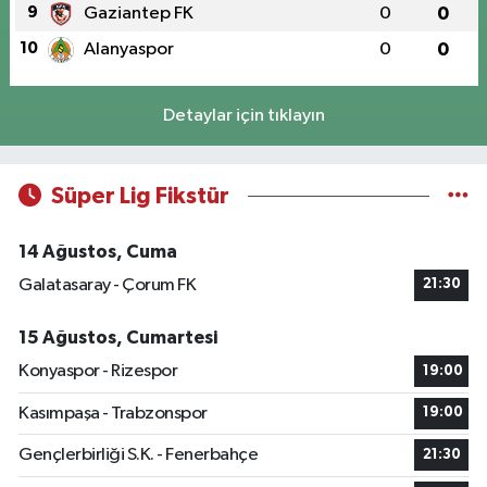
9
Gaziantep FK
0
0
10
Alanyaspor
0
0
Detaylar için tıklayın
Süper Lig Fikstür
14 Ağustos, Cuma
Galatasaray - Çorum FK
21:30
15 Ağustos, Cumartesi
Konyaspor - Rizespor
19:00
Kasımpaşa - Trabzonspor
19:00
Gençlerbirliği S.K. - Fenerbahçe
21:30