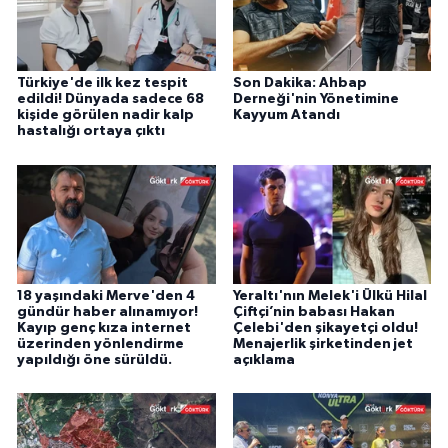
Türkiye'de ilk kez tespit
Son Dakika: Ahbap
edildi! Dünyada sadece 68
Derneği'nin Yönetimine
kişide görülen nadir kalp
Kayyum Atandı
hastalığı ortaya çıktı
18 yaşındaki Merve'den 4
Yeraltı'nın Melek'i Ülkü Hilal
gündür haber alınamıyor!
Çiftçi’nin babası Hakan
Kayıp genç kıza internet
Çelebi'den şikayetçi oldu!
üzerinden yönlendirme
Menajerlik şirketinden jet
yapıldığı öne sürüldü.
açıklama