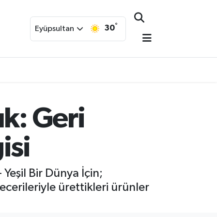
°
30
Eyüpsultan
k: Geri
isi
Yeşil Bir Dünya İçin;
erileriyle ürettikleri ürünler