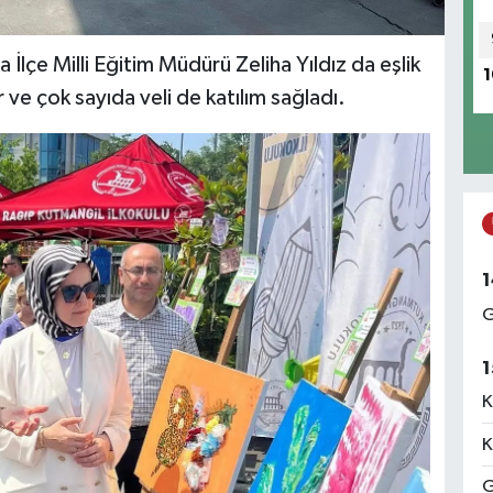
lçe Milli Eğitim Müdürü Zeliha Yıldız da eşlik
1
 ve çok sayıda veli de katılım sağladı.
1
G
1
K
K
G