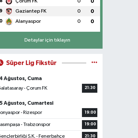
8
Çorum FK
0
0
9
Gaziantep FK
0
0
0
Alanyaspor
0
0
Detaylar için tıklayın
Süper Lig Fikstür
4 Ağustos, Cuma
alatasaray - Çorum FK
21:30
5 Ağustos, Cumartesi
onyaspor - Rizespor
19:00
asımpaşa - Trabzonspor
19:00
ençlerbirliği S.K. - Fenerbahçe
21:30