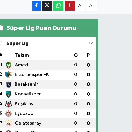
-
+
A
A
Süper Lig Puan Durumu
Süper Lig
#
Takım
O
P
1
Amed
0
0
2
Erzurumspor FK
0
0
3
Başakşehir
0
0
4
Kocaelispor
0
0
5
Beşiktaş
0
0
6
Eyüpspor
0
0
7
Galatasaray
0
0