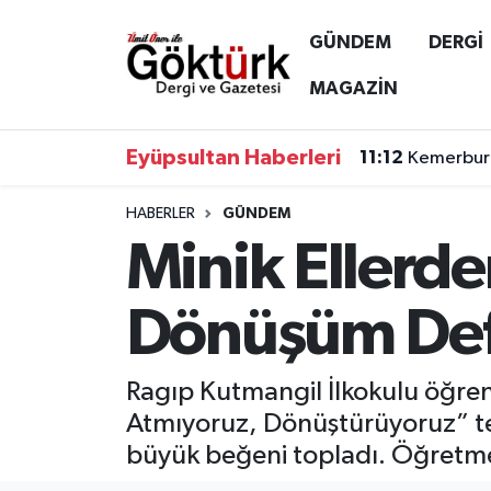
GÜNDEM
DERGİ
Anne Çocuk
Eyüpsultan Hava Durumu
MAGAZİN
BİLİM
Eyüpsultan Trafik Yoğunluk Haritası
Eyüpsultan Haberleri
11:12
Kemerburg
DERGİ
Süper Lig Puan Durumu ve Fikstür
HABERLER
GÜNDEM
Minik Ellerde
DÜNYA
Tüm Manşetler
EĞİTİM
Son Dakika Haberleri
Dönüşüm Defil
EKONOMİ
Haber Arşivi
Ragıp Kutmangil İlkokulu öğrenci
GÖKTÜRK
Atmıyoruz, Dönüştürüyoruz” temal
büyük beğeni topladı. Öğretmen,
GÜNDEM