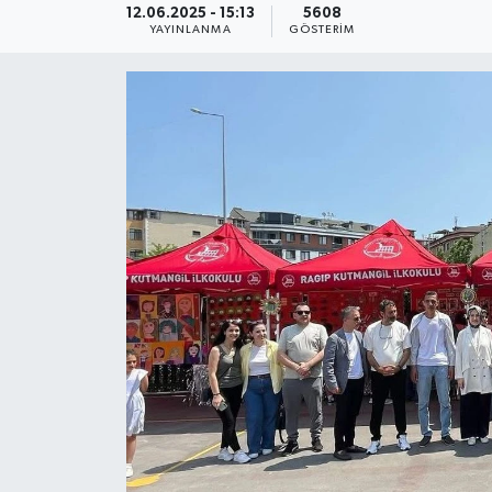
12.06.2025 - 15:13
5608
YAYINLANMA
GÖSTERIM
KEMERBURGAZ
KÜLTÜR - SANAT
MAGAZİN
ÖZEL HABER
SAĞLIK
SPOR
TEKNOLOJİ
TİCARET
YAŞAM