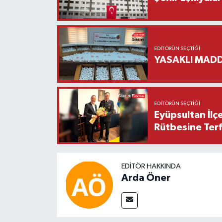
EDITÖRÜN SEÇTIĞI
YASAKLI MADD
EDITÖRÜN SEÇTIĞI
Eyüpsultan İlç
Rütbesine Terfi
EDITÖR HAKKINDA
Arda Öner