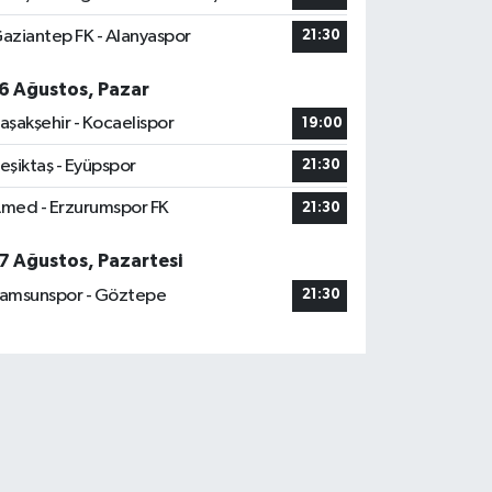
aziantep FK - Alanyaspor
21:30
6 Ağustos, Pazar
aşakşehir - Kocaelispor
19:00
eşiktaş - Eyüpspor
21:30
med - Erzurumspor FK
21:30
7 Ağustos, Pazartesi
amsunspor - Göztepe
21:30