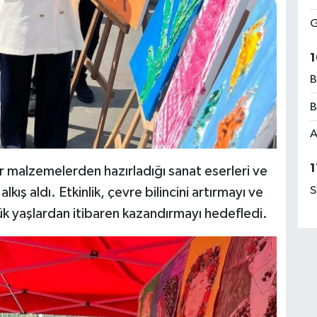
G
1
B
B
A
1
ir malzemelerden hazırladığı sanat eserleri ve
S
lkış aldı. Etkinlik, çevre bilincini artırmayı ve
çük yaşlardan itibaren kazandırmayı hedefledi.