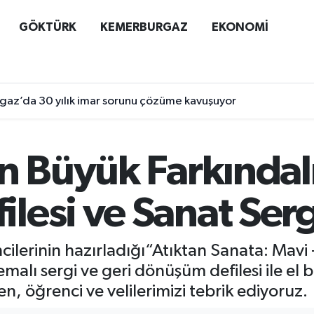
GÖKTÜRK
KEMERBURGAZ
EKONOMİ
az’da 30 yılık imar sorunu çözüme kavuşuyor
n Büyük Farkındalı
esi ve Sanat Serg
lerinin hazırladığı“Atıktan Sanata: Mavi - 
ı sergi ve geri dönüşüm defilesi ile el bec
 öğrenci ve velilerimizi tebrik ediyoruz.