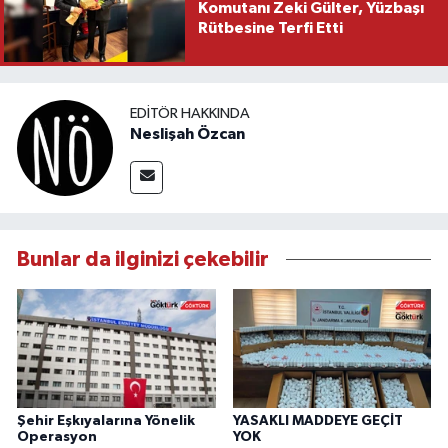
Komutanı Zeki Gülter, Yüzbaşı
Rütbesine Terfi Etti
EDITÖR HAKKINDA
Neslişah Özcan
Bunlar da ilginizi çekebilir
Şehir Eşkıyalarına Yönelik
YASAKLI MADDEYE GEÇİT
Operasyon
YOK