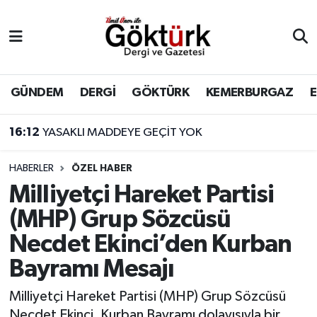
Anne Çocuk
Eyüpsultan Hava Durumu
BİLİM
Eyüpsultan Trafik Yoğunluk Haritası
GÜNDEM
DERGİ
GÖKTÜRK
KEMERBURGAZ
DERGİ
Süper Lig Puan Durumu ve Fikstür
16:12
YASAKLI MADDEYE GEÇİT YOK
DÜNYA
Tüm Manşetler
HABERLER
ÖZEL HABER
Milliyetçi Hareket Partisi
EĞİTİM
Son Dakika Haberleri
(MHP) Grup Sözcüsü
EKONOMİ
Haber Arşivi
Necdet Ekinci’den Kurban
Bayramı Mesajı
GÖKTÜRK
Milliyetçi Hareket Partisi (MHP) Grup Sözcüsü
GÜNDEM
Necdet Ekinci, Kurban Bayramı dolayısıyla bir