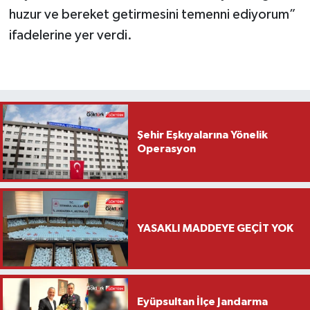
huzur ve bereket getirmesini temenni ediyorum”
ifadelerine yer verdi.
Şehir Eşkıyalarına Yönelik
Operasyon
YASAKLI MADDEYE GEÇİT YOK
Eyüpsultan İlçe Jandarma