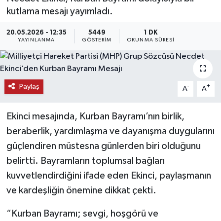
kutlama mesajı yayımladı.
KEMERBURGAZ
20.05.2026 - 12:35
5449
1 DK
YAYINLANMA
GÖSTERIM
OKUNMA SÜRESI
KÜLTÜR - SANAT
MAGAZİN
Paylaş
-
+
A
A
ÖZEL HABER
Ekinci mesajında, Kurban Bayramı’nın birlik,
SAĞLIK
beraberlik, yardımlaşma ve dayanışma duygularını
SPOR
güçlendiren müstesna günlerden biri olduğunu
belirtti. Bayramların toplumsal bağları
TEKNOLOJİ
kuvvetlendirdiğini ifade eden Ekinci, paylaşmanın
ve kardeşliğin önemine dikkat çekti.
TİCARET
“Kurban Bayramı; sevgi, hoşgörü ve
YAŞAM