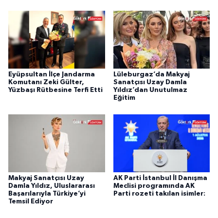
Eyüpsultan İlçe Jandarma
Lüleburgaz’da Makyaj
Komutanı Zeki Gülter,
Sanatçısı Uzay Damla
Yüzbaşı Rütbesine Terfi Etti
Yıldız’dan Unutulmaz
Eğitim
Makyaj Sanatçısı Uzay
AK Parti İstanbul İl Danışma
Damla Yıldız, Uluslararası
Meclisi programında AK
Başarılarıyla Türkiye’yi
Parti rozeti takılan isimler:
Temsil Ediyor