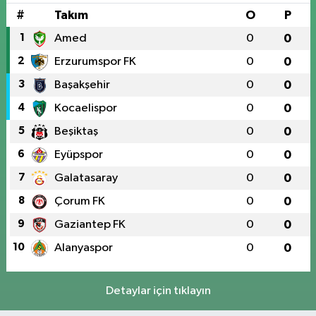
#
Takım
O
P
1
Amed
0
0
2
Erzurumspor FK
0
0
3
Başakşehir
0
0
4
Kocaelispor
0
0
5
Beşiktaş
0
0
6
Eyüpspor
0
0
7
Galatasaray
0
0
8
Çorum FK
0
0
9
Gaziantep FK
0
0
10
Alanyaspor
0
0
Detaylar için tıklayın