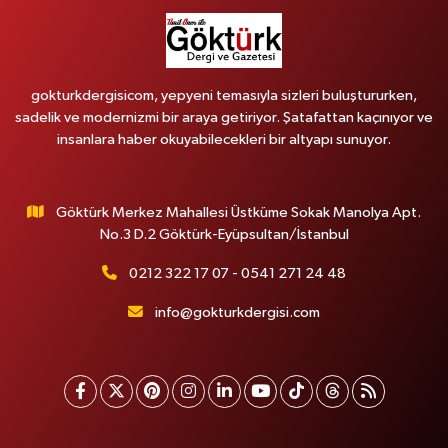
gokturkdergisicom, yepyeni temasıyla sizleri buluştururken,
sadelik ve modernizmi bir araya getiriyor. Şatafattan kaçınıyor ve
insanlara haber okuyabilecekleri bir altyapı sunuyor.
Göktürk Merkez Mahallesi Üstküme Sokak Manolya Apt.
No.3 D.2 Göktürk-Eyüpsultan/İstanbul
0212 322 17 07 - 0541 271 24 48
info@gokturkdergisi.com