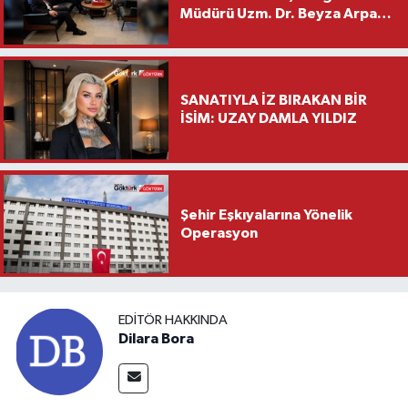
Müdürü Uzm. Dr. Beyza Arpacı
Saylar’dan Hayırlı Olsun
Ziyareti
SANATIYLA İZ BIRAKAN BİR
İSİM: UZAY DAMLA YILDIZ
Şehir Eşkıyalarına Yönelik
Operasyon
EDITÖR HAKKINDA
Dilara Bora