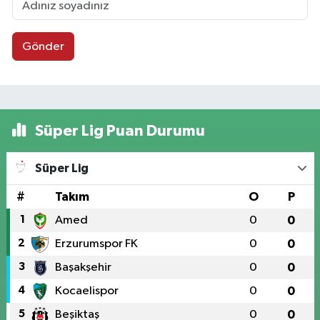
Gönder
Süper Lig Puan Durumu
Süper Lig
#
Takım
O
P
1
Amed
0
0
2
Erzurumspor FK
0
0
3
Başakşehir
0
0
4
Kocaelispor
0
0
5
Beşiktaş
0
0