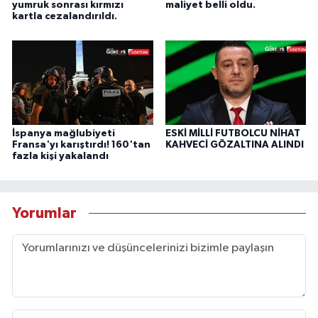
yumruk sonrası kırmızı
maliyet belli oldu.
kartla cezalandırıldı.
İspanya mağlubiyeti
ESKİ MİLLİ FUTBOLCU NİHAT
Fransa'yı karıştırdı! 160'tan
KAHVECİ GÖZALTINA ALINDI
fazla kişi yakalandı
Yorumlar