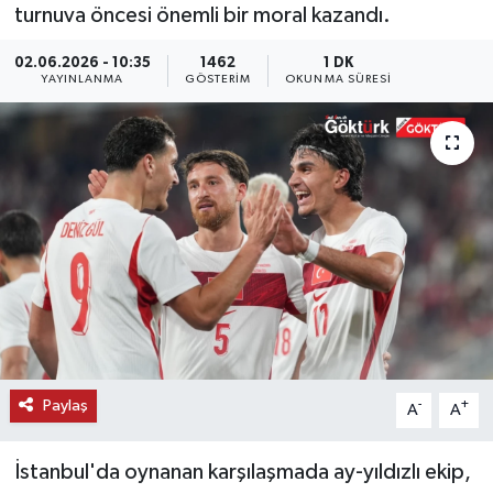
turnuva öncesi önemli bir moral kazandı.
KEMERBURGAZ
02.06.2026 - 10:35
1462
1 DK
YAYINLANMA
GÖSTERIM
OKUNMA SÜRESI
KÜLTÜR - SANAT
MAGAZİN
ÖZEL HABER
SAĞLIK
SPOR
TEKNOLOJİ
Paylaş
-
+
A
A
TİCARET
İstanbul'da oynanan karşılaşmada ay-yıldızlı ekip,
YAŞAM