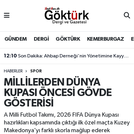
Anne Çocuk
Eyüpsultan Hava Durumu
BİLİM
Eyüpsultan Trafik Yoğunluk Haritası
GÜNDEM
DERGİ
GÖKTÜRK
KEMERBURGAZ
DERGİ
Süper Lig Puan Durumu ve Fikstür
12:10
Son Dakika: Ahbap Derneği'nin Yönetimine Kayyum Atandı
DÜNYA
Tüm Manşetler
HABERLER
SPOR
MİLLİLERDEN DÜNYA
EĞİTİM
Son Dakika Haberleri
KUPASI ÖNCESİ GÖVDE
EKONOMİ
Haber Arşivi
GÖSTERİSİ
GÖKTÜRK
A Milli Futbol Takımı, 2026 FIFA Dünya Kupası
hazırlıkları kapsamında çıktığı ilk özel maçta Kuzey
GÜNDEM
Makedonya'yı farklı skorla mağlup ederek