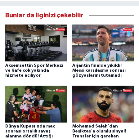
Bunlar da ilginizi çekebilir
Akşemsettin Spor Merkezi
Arjantin finalde yıkıldı!
ve Kafe çok yakında
Messi karşılaşma sonrası
hizmete açılıyor
gözyaşlarını tutamadı
Dünya Kupası'nda maç
Mohamed Salah'dan
sonrası ortalık savaş
Beşiktaş'a olumlu sinyal!
alanına döndü! Attığı
Transfer için gereken