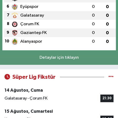
6
Eyüpspor
0
0
7
Galatasaray
0
0
8
Çorum FK
0
0
9
Gaziantep FK
0
0
10
Alanyaspor
0
0
Detaylar için tıklayın
Süper Lig Fikstür
14 Ağustos, Cuma
Galatasaray - Çorum FK
21:30
15 Ağustos, Cumartesi