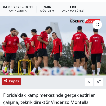
04.06.2026 - 10:33
7486
1 DK
KEMERBURGAZ
YAYINLANMA
GÖSTERIM
OKUNMA SÜRESI
KÜLTÜR - SANAT
MAGAZİN
ÖZEL HABER
SAĞLIK
SPOR
TEKNOLOJİ
Paylaş
-
+
A
A
TİCARET
Florida’daki kamp merkezinde gerçekleştirilen
çalışma, teknik direktör Vincenzo Montella
YAŞAM