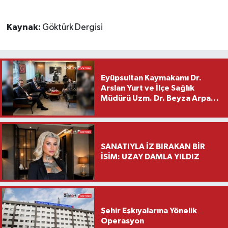
Kaynak:
Göktürk Dergisi
Eyüpsultan Kaymakamı Dr.
Arslan Yurt ve İlçe Sağlık
Müdürü Uzm. Dr. Beyza Arpacı
Saylar’dan Hayırlı Olsun
Ziyareti
SANATIYLA İZ BIRAKAN BİR
İSİM: UZAY DAMLA YILDIZ
Şehir Eşkıyalarına Yönelik
Operasyon