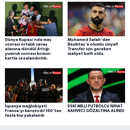
Dünya Kupası'nda maç
Mohamed Salah'dan
sonrası ortalık savaş
Beşiktaş'a olumlu sinyal!
alanına döndü! Attığı
Transfer için gereken
yumruk sonrası kırmızı
maliyet belli oldu.
kartla cezalandırıldı.
İspanya mağlubiyeti
ESKİ MİLLİ FUTBOLCU NİHAT
Fransa'yı karıştırdı! 160'tan
KAHVECİ GÖZALTINA ALINDI
fazla kişi yakalandı