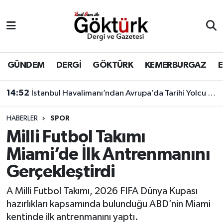
Anne Çocuk
Eyüpsultan Hava Durumu
BİLİM
Eyüpsultan Trafik Yoğunluk Haritası
GÜNDEM
DERGİ
GÖKTÜRK
KEMERBURGAZ
DERGİ
Süper Lig Puan Durumu ve Fikstür
14:52
İstanbul Havalimanı’ndan Avrupa’da Tarihi Yolcu Rekoru
DÜNYA
Tüm Manşetler
HABERLER
SPOR
Milli Futbol Takımı
EĞİTİM
Son Dakika Haberleri
Miami’de İlk Antrenmanını
EKONOMİ
Haber Arşivi
Gerçekleştirdi
GÖKTÜRK
A Milli Futbol Takımı, 2026 FIFA Dünya Kupası
hazırlıkları kapsamında bulunduğu ABD’nin Miami
GÜNDEM
kentinde ilk antrenmanını yaptı.