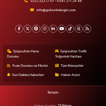
0212 322 17 07 - 0541 271 24 48
info@gokturkdergisi.com
Eyüpsultan Hava
Eyüpsultan Trafik
Durumu
Yoğunluk Haritası
Puan Durumu ve Fikstür
Tüm Manşetler
Son Dakika Haberleri
Haber Arşivi
İletişim
Haber Yazılımı:
TE Bilişim