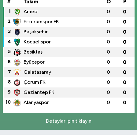
#
Takım
O
P
1
Amed
0
0
2
Erzurumspor FK
0
0
3
Başakşehir
0
0
4
Kocaelispor
0
0
5
Beşiktaş
0
0
6
Eyüpspor
0
0
7
Galatasaray
0
0
8
Çorum FK
0
0
9
Gaziantep FK
0
0
10
Alanyaspor
0
0
Detaylar için tıklayın