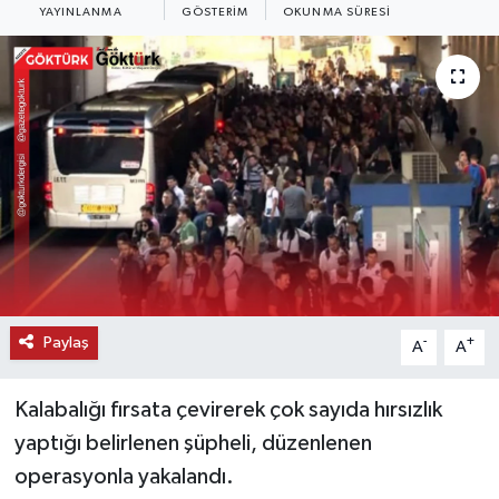
YAYINLANMA
GÖSTERIM
OKUNMA SÜRESI
KEMERBURGAZ
KÜLTÜR - SANAT
MAGAZİN
ÖZEL HABER
SAĞLIK
SPOR
Paylaş
-
+
A
A
TEKNOLOJİ
Kalabalığı fırsata çevirerek çok sayıda hırsızlık
TİCARET
yaptığı belirlenen şüpheli, düzenlenen
operasyonla yakalandı.
YAŞAM