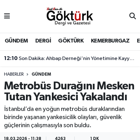
Anne Çocuk
Eyüpsultan Hava Durumu
BİLİM
Eyüpsultan Trafik Yoğunluk Haritası
GÜNDEM
DERGİ
GÖKTÜRK
KEMERBURGAZ
DERGİ
Süper Lig Puan Durumu ve Fikstür
12:10
Son Dakika: Ahbap Derneği'nin Yönetimine Kayyum Atandı
DÜNYA
Tüm Manşetler
HABERLER
GÜNDEM
Metrobüs Durağını Mesken
EĞİTİM
Son Dakika Haberleri
Tutan Yankesici Yakalandı
EKONOMİ
Haber Arşivi
İstanbul’da en yoğun metrobüs duraklarından
birinde yaşanan yankesicilik olayları, güvenlik
GÖKTÜRK
güçlerinin çalışmasıyla son buldu.
GÜNDEM
18.03.2026 - 11:38
4263
1 DK