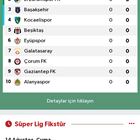
3
Başakşehir
0
0
4
Kocaelispor
0
0
5
Beşiktaş
0
0
6
Eyüpspor
0
0
7
Galatasaray
0
0
8
Çorum FK
0
0
9
Gaziantep FK
0
0
10
Alanyaspor
0
0
Detaylar için tıklayın
Süper Lig Fikstür
14 Ağustos, Cuma