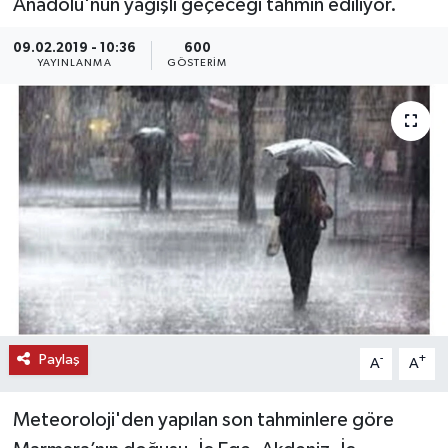
Anadolu'nun yağışlı geçeceği tahmin ediliyor.
KEMERBURGAZ
09.02.2019 - 10:36
600
YAYINLANMA
GÖSTERIM
KÜLTÜR - SANAT
MAGAZİN
ÖZEL HABER
SAĞLIK
SPOR
TEKNOLOJİ
Paylaş
-
+
A
A
TİCARET
Meteoroloji'den yapılan son tahminlere göre
YAŞAM