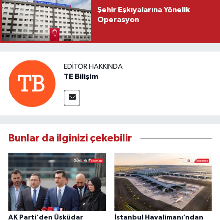
Şehir Eşkıyalarına Yönelik
Operasyon
EDITÖR HAKKINDA
TE Bilişim
Bunlar da ilginizi çekebilir
AK Parti'den Üsküdar
İstanbul Havalimanı’ndan