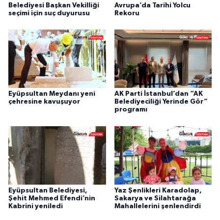
Belediyesi Başkan Vekilliği
Avrupa’da Tarihi Yolcu
seçimi için suç duyurusu
Rekoru
Eyüpsultan Meydanı yeni
AK Parti İstanbul’dan “AK
çehresine kavuşuyor
Belediyeciliği Yerinde Gör”
programı
Eyüpsultan Belediyesi,
Yaz Şenlikleri Karadolap,
Şehit Mehmed Efendi’nin
Sakarya ve Silahtarağa
Kabrini yeniledi
Mahallelerini şenlendirdi