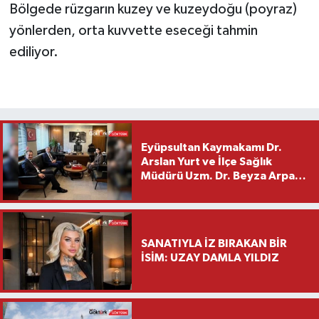
Bölgede rüzgarın kuzey ve kuzeydoğu (poyraz)
yönlerden, orta kuvvette eseceği tahmin
ediliyor.
Eyüpsultan Kaymakamı Dr.
Arslan Yurt ve İlçe Sağlık
Müdürü Uzm. Dr. Beyza Arpacı
Saylar’dan Hayırlı Olsun
Ziyareti
SANATIYLA İZ BIRAKAN BİR
İSİM: UZAY DAMLA YILDIZ