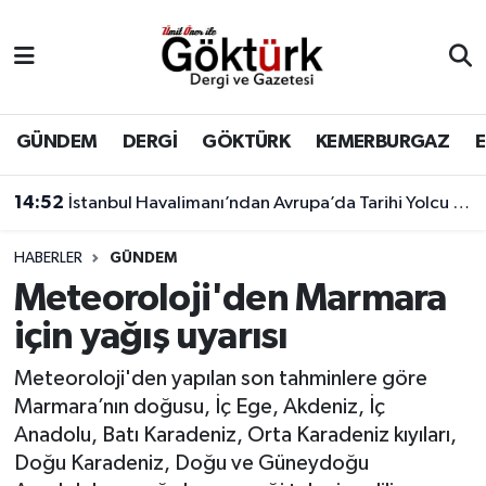
Anne Çocuk
Eyüpsultan Hava Durumu
BİLİM
Eyüpsultan Trafik Yoğunluk Haritası
GÜNDEM
DERGİ
GÖKTÜRK
KEMERBURGAZ
DERGİ
Süper Lig Puan Durumu ve Fikstür
14:52
İstanbul Havalimanı’ndan Avrupa’da Tarihi Yolcu Rekoru
DÜNYA
Tüm Manşetler
HABERLER
GÜNDEM
Meteoroloji'den Marmara
EĞİTİM
Son Dakika Haberleri
için yağış uyarısı
EKONOMİ
Haber Arşivi
Meteoroloji'den yapılan son tahminlere göre
Marmara’nın doğusu, İç Ege, Akdeniz, İç
GÖKTÜRK
Anadolu, Batı Karadeniz, Orta Karadeniz kıyıları,
Doğu Karadeniz, Doğu ve Güneydoğu
GÜNDEM