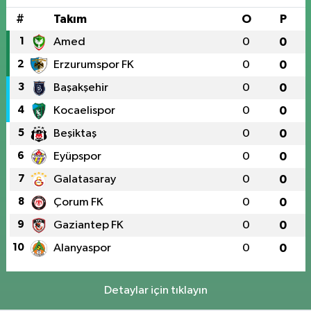
#
Takım
O
P
1
Amed
0
0
2
Erzurumspor FK
0
0
3
Başakşehir
0
0
4
Kocaelispor
0
0
5
Beşiktaş
0
0
6
Eyüpspor
0
0
7
Galatasaray
0
0
8
Çorum FK
0
0
9
Gaziantep FK
0
0
10
Alanyaspor
0
0
Detaylar için tıklayın