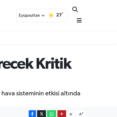
°
27
Eyüpsultan
ecek Kritik
ava sisteminin etkisi altında
-
+
A
A