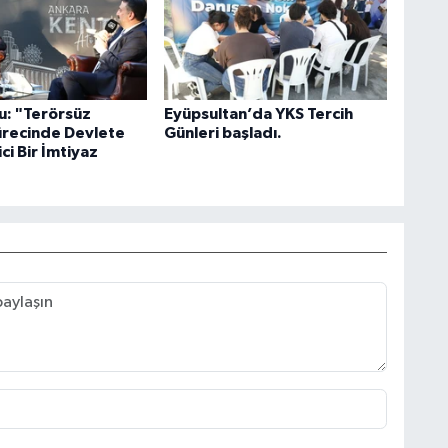
u: "Terörsüz
Eyüpsultan’da YKS Tercih
ürecinde Devlete
Günleri başladı.
ci Bir İmtiyaz