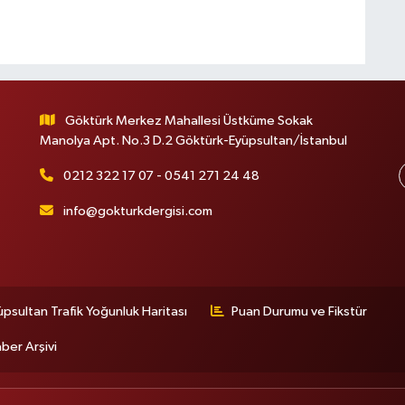
Göktürk Merkez Mahallesi Üstküme Sokak
Manolya Apt. No.3 D.2 Göktürk-Eyüpsultan/İstanbul
0212 322 17 07 - 0541 271 24 48
info@gokturkdergisi.com
üpsultan Trafik Yoğunluk Haritası
Puan Durumu ve Fikstür
ber Arşivi