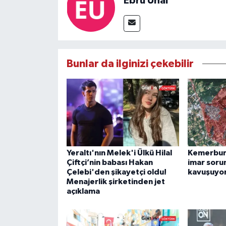
Ebru Ünal
Bunlar da ilginizi çekebilir
Yeraltı'nın Melek'i Ülkü Hilal
Kemerburg
Çiftçi’nin babası Hakan
imar soru
Çelebi'den şikayetçi oldu!
kavuşuyo
Menajerlik şirketinden jet
açıklama