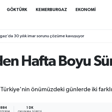
GÖKTÜRK
KEMERBURGAZ
EKONOMİ
az’da 30 yılık imar sorunu çözüme kavuşuyor
den Hafta Boyu Sür
rkiye'nin önümüzdeki günlerde iki farklı h
3884
1 DK
STERIM
OKUNMA SÜRESI