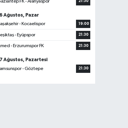
aziantep FK - Alanyaspor
21:30
6 Ağustos, Pazar
aşakşehir - Kocaelispor
19:00
eşiktaş - Eyüpspor
21:30
med - Erzurumspor FK
21:30
7 Ağustos, Pazartesi
amsunspor - Göztepe
21:30