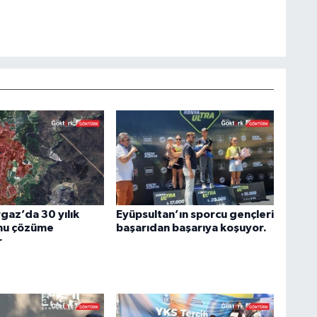
az’da 30 yılık
Eyüpsultan’ın sporcu gençleri
nu çözüme
başarıdan başarıya koşuyor.
r