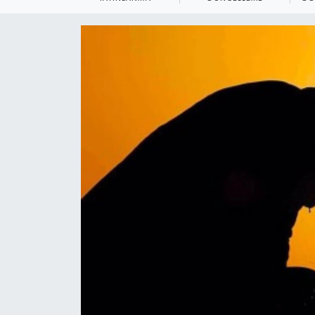
KEMERBURGAZ
KÜLTÜR - SANAT
MAGAZİN
ÖZEL HABER
SAĞLIK
SPOR
TEKNOLOJİ
TİCARET
YAŞAM