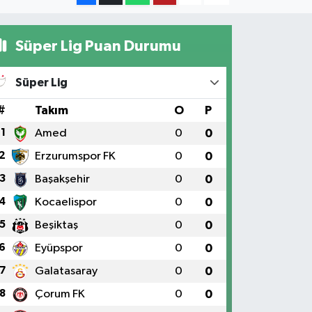
Süper Lig Puan Durumu
Süper Lig
#
Takım
O
P
1
Amed
0
0
2
Erzurumspor FK
0
0
3
Başakşehir
0
0
4
Kocaelispor
0
0
5
Beşiktaş
0
0
6
Eyüpspor
0
0
7
Galatasaray
0
0
8
Çorum FK
0
0