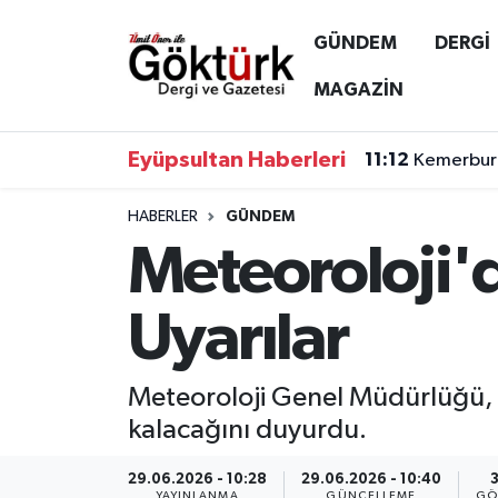
GÜNDEM
DERGİ
Anne Çocuk
Eyüpsultan Hava Durumu
MAGAZİN
BİLİM
Eyüpsultan Trafik Yoğunluk Haritası
Eyüpsultan Haberleri
11:12
Kemerburg
DERGİ
Süper Lig Puan Durumu ve Fikstür
HABERLER
GÜNDEM
Meteoroloji'
DÜNYA
Tüm Manşetler
EĞİTİM
Son Dakika Haberleri
Uyarılar
EKONOMİ
Haber Arşivi
Meteoroloji Genel Müdürlüğü, Tü
GÖKTÜRK
kalacağını duyurdu.
GÜNDEM
29.06.2026 - 10:28
29.06.2026 - 10:40
YAYINLANMA
GÜNCELLEME
GÖ