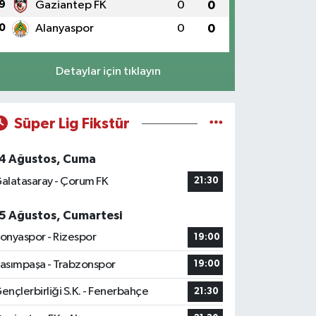
9
Gaziantep FK
0
0
0
Alanyaspor
0
0
Detaylar için tıklayın
Süper Lig Fikstür
4 Ağustos, Cuma
alatasaray - Çorum FK
21:30
5 Ağustos, Cumartesi
onyaspor - Rizespor
19:00
asımpaşa - Trabzonspor
19:00
ençlerbirliği S.K. - Fenerbahçe
21:30