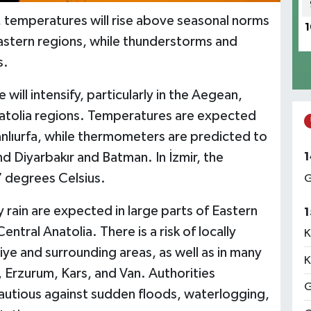
 temperatures will rise above seasonal norms
1
astern regions, while thunderstorms and
s.
ill intensify, particularly in the Aegean,
atolia regions. Temperatures are expected
nlıurfa, while thermometers are predicted to
1
d Diyarbakır and Batman. In İzmir, the
7 degrees Celsius.
G
rain are expected in large parts of Eastern
1
ntral Anatolia. There is a risk of locally
K
iye and surrounding areas, as well as in many
K
, Erzurum, Kars, and Van. Authorities
G
autious against sudden floods, waterlogging,