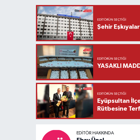
EDITÖRÜN SEÇTIĞI
Şehir Eşkıyala
EDITÖRÜN SEÇTIĞI
YASAKLI MADD
EDITÖRÜN SEÇTIĞI
Eyüpsultan İlç
Rütbesine Terfi
EDITÖR HAKKINDA