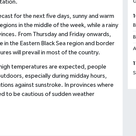
G
tation.
cast for the next five days, sunny and warm
1
egions in the middle of the week, while a rainy
B
rovinces. From Thursday and Friday onwards,
B
se in the Eastern Black Sea region and border
A
res will prevail in most of the country.
1
e high temperatures are expected, people
S
utdoors, especially during midday hours,
autions against sunstroke. In provinces where
rged to be cautious of sudden weather