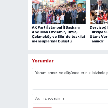
AK Parti İstanbul İl Başkanı
Dervişoğl
Abdullah Özdemir, Tuzla,
Türkiye S
Çekmeköy ve Şile'de teşkilat
Utanç Veri
mensuplarıyla buluştu
Tanındı"
Yorumlar