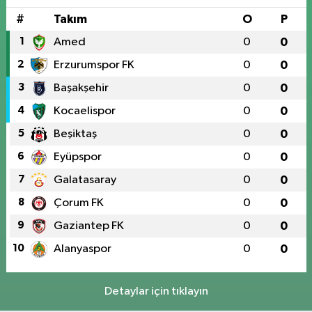
#
Takım
O
P
1
Amed
0
0
2
Erzurumspor FK
0
0
3
Başakşehir
0
0
4
Kocaelispor
0
0
5
Beşiktaş
0
0
6
Eyüpspor
0
0
7
Galatasaray
0
0
8
Çorum FK
0
0
9
Gaziantep FK
0
0
10
Alanyaspor
0
0
Detaylar için tıklayın