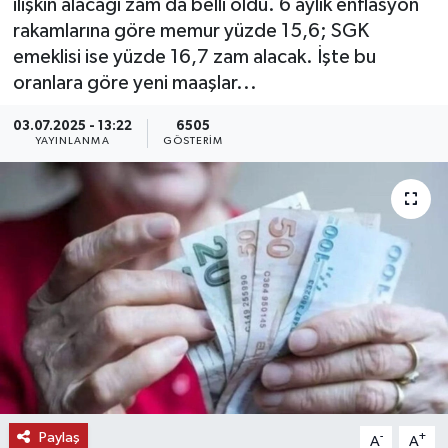
ilişkin alacağı zam da belli oldu. 6 aylık enflasyon
rakamlarına göre memur yüzde 15,6; SGK
KEMERBURGAZ
emeklisi ise yüzde 16,7 zam alacak. İşte bu
oranlara göre yeni maaşlar...
KÜLTÜR - SANAT
03.07.2025 - 13:22
6505
MAGAZİN
YAYINLANMA
GÖSTERIM
ÖZEL HABER
SAĞLIK
SPOR
TEKNOLOJİ
TİCARET
Paylaş
-
+
A
A
YAŞAM