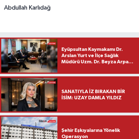
Abdullah Karlıdağ
Eyüpsultan Kaymakamı Dr.
Arslan Yurt ve İlçe Sağlık
Müdürü Uzm. Dr. Beyza Arpacı
Saylar’dan Hayırlı Olsun
Ziyareti
SANATIYLA İZ BIRAKAN BİR
İSİM: UZAY DAMLA YILDIZ
Şehir Eşkıyalarına Yönelik
Operasyon