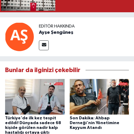
EDITÖR HAKKINDA
Ayşe Şengüneş
Bunlar da ilginizi çekebilir
Türkiye'de ilk kez tespit
Son Dakika: Ahbap
edildi! Dünyada sadece 68
Derneği'nin Yönetimine
kişide görülen nadir kalp
Kayyum Atandı
hastalığı ortaya çıktı