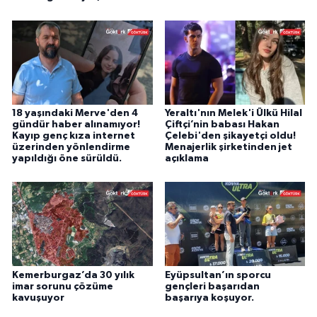
18 yaşındaki Merve'den 4
Yeraltı'nın Melek'i Ülkü Hilal
gündür haber alınamıyor!
Çiftçi’nin babası Hakan
Kayıp genç kıza internet
Çelebi'den şikayetçi oldu!
üzerinden yönlendirme
Menajerlik şirketinden jet
yapıldığı öne sürüldü.
açıklama
Kemerburgaz’da 30 yılık
Eyüpsultan’ın sporcu
imar sorunu çözüme
gençleri başarıdan
kavuşuyor
başarıya koşuyor.