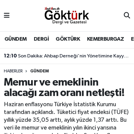
Anne Çocuk
Eyüpsultan Hava Durumu
BİLİM
Eyüpsultan Trafik Yoğunluk Haritası
GÜNDEM
DERGİ
GÖKTÜRK
KEMERBURGAZ
DERGİ
Süper Lig Puan Durumu ve Fikstür
12:10
Son Dakika: Ahbap Derneği'nin Yönetimine Kayyum Atandı
DÜNYA
Tüm Manşetler
HABERLER
GÜNDEM
Memur ve emeklinin
EĞİTİM
Son Dakika Haberleri
alacağı zam oranı netleşti!
EKONOMİ
Haber Arşivi
Haziran enflasyonu Türkiye İstatistik Kurumu
tarafından açıklandı. Tüketici fiyat endeksi (TÜFE)
GÖKTÜRK
yıllık yüzde 35,05 arttı, aylık yüzde 1,37 arttı. Bu
veri ile memur ve emeklinin yılın ikinci yarısına
GÜNDEM