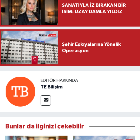
SANATIYLA İZ BIRAKAN BİR
İSİM: UZAY DAMLA YILDIZ
Şehir Eşkıyalarına Yönelik
Operasyon
EDITÖR HAKKINDA
TE Bilişim
Bunlar da ilginizi çekebilir