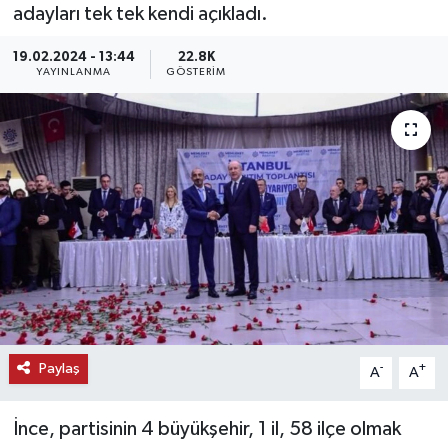
adayları tek tek kendi açıkladı.
KEMERBURGAZ
19.02.2024 - 13:44
22.8K
YAYINLANMA
GÖSTERIM
KÜLTÜR - SANAT
MAGAZİN
ÖZEL HABER
SAĞLIK
SPOR
TEKNOLOJİ
Paylaş
-
+
A
A
TİCARET
İnce, partisinin 4 büyükşehir, 1 il, 58 ilçe olmak
YAŞAM