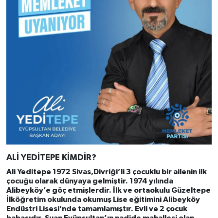
ALİ YEDİTEPE KİMDİR?
Ali Yeditepe 1972 Sivas,Divriği’li 3 çocuklu bir ailenin ilk
çocuğu olarak dünyaya gelmiştir. 1974 yılında
Alibeyköy’e göç etmişlerdir. İlk ve ortaokulu Güzeltepe
İlköğretim okulunda okumuş Lise eğitimini Alibeyköy
Endüstri Lisesi’nde tamamlamıştır. Evli ve 2 çocuk
babasıdır. Şuan Eyüpsultan’ın nadide mahallesi olan