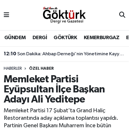
Anne Çocuk
Eyüpsultan Hava Durumu
BİLİM
Eyüpsultan Trafik Yoğunluk Haritası
GÜNDEM
DERGİ
GÖKTÜRK
KEMERBURGAZ
DERGİ
Süper Lig Puan Durumu ve Fikstür
12:10
Son Dakika: Ahbap Derneği'nin Yönetimine Kayyum Atandı
DÜNYA
Tüm Manşetler
HABERLER
ÖZEL HABER
Memleket Partisi
EĞİTİM
Son Dakika Haberleri
Eyüpsultan İlçe Başkan
EKONOMİ
Haber Arşivi
Adayı Ali Yeditepe
GÖKTÜRK
Memleket Partisi 17 Şubat'ta Grand Haliç
Restorantında aday açıklama toplantısı yapıldı.
GÜNDEM
Partinin Genel Başkanı Muharrem İnce bütün