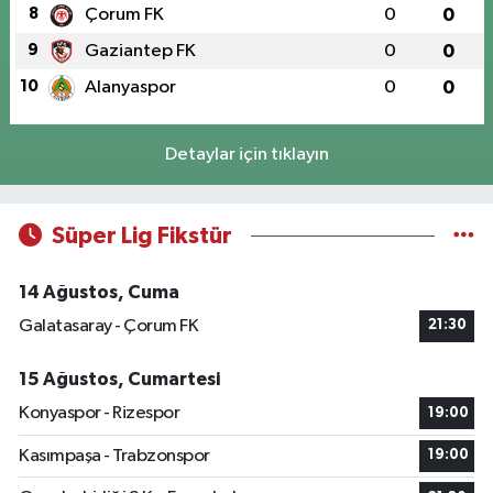
8
Çorum FK
0
0
9
Gaziantep FK
0
0
10
Alanyaspor
0
0
Detaylar için tıklayın
Süper Lig Fikstür
14 Ağustos, Cuma
Galatasaray - Çorum FK
21:30
15 Ağustos, Cumartesi
Konyaspor - Rizespor
19:00
Kasımpaşa - Trabzonspor
19:00