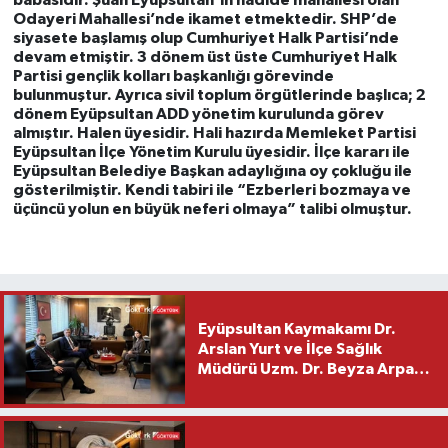
Odayeri Mahallesi’nde ikamet etmektedir. SHP’de
siyasete başlamış olup Cumhuriyet Halk Partisi’nde
devam etmiştir. 3 dönem üst üste Cumhuriyet Halk
Partisi gençlik kolları başkanlığı görevinde
bulunmuştur. Ayrıca sivil toplum örgütlerinde başlıca; 2
dönem Eyüpsultan ADD yönetim kurulunda görev
almıştır. Halen üyesidir. Hali hazırda Memleket Partisi
Eyüpsultan İlçe Yönetim Kurulu üyesidir. İlçe kararı ile
Eyüpsultan Belediye Başkan adaylığına oy çokluğu ile
gösterilmiştir. Kendi tabiri ile “Ezberleri bozmaya ve
üçüncü yolun en büyük neferi olmaya” talibi olmuştur.
Eyüpsultan Kaymakamı Dr.
Arslan Yurt ve İlçe Sağlık
Müdürü Uzm. Dr. Beyza Arpacı
Saylar’dan Hayırlı Olsun
Ziyareti