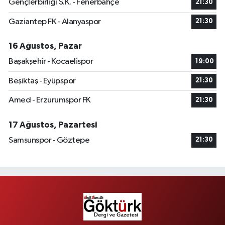
Gençlerbirliği S.K. - Fenerbahçe
21:30
Gaziantep FK - Alanyaspor
21:30
16 Ağustos, Pazar
Başakşehir - Kocaelispor
19:00
Beşiktaş - Eyüpspor
21:30
Amed - Erzurumspor FK
21:30
17 Ağustos, Pazartesi
Samsunspor - Göztepe
21:30