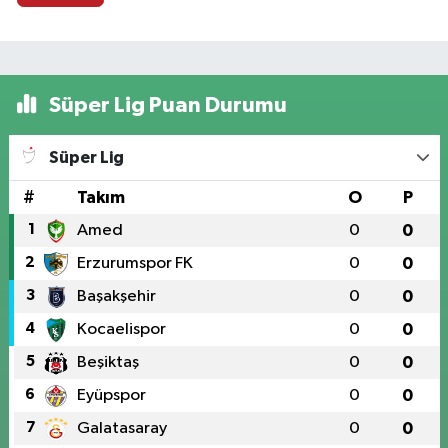
Süper Lig Puan Durumu
Süper Lig
#
Takım
O
P
1
Amed
0
0
2
Erzurumspor FK
0
0
3
Başakşehir
0
0
4
Kocaelispor
0
0
5
Beşiktaş
0
0
6
Eyüpspor
0
0
7
Galatasaray
0
0