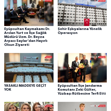
Eyüpsultan Kaymakamı Dr.
Şehir Eşkıyalarına Yönelik
Arslan Yurt ve İlçe Sağlık
Operasyon
Müdürü Uzm. Dr. Beyza
Arpacı Saylar’dan Hayırlı
Olsun Ziyareti
YASAKLI MADDEYE GEÇİT
Eyüpsultan İlçe Jandarma
YOK
Komutanı Zeki Gülter,
Yüzbaşı Rütbesine Terfi Etti