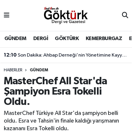
Anne Çocuk
Eyüpsultan Hava Durumu
BİLİM
Eyüpsultan Trafik Yoğunluk Haritası
GÜNDEM
DERGİ
GÖKTÜRK
KEMERBURGAZ
DERGİ
Süper Lig Puan Durumu ve Fikstür
12:10
Son Dakika: Ahbap Derneği'nin Yönetimine Kayyum Atandı
DÜNYA
Tüm Manşetler
HABERLER
GÜNDEM
MasterChef All Star'da
EĞİTİM
Son Dakika Haberleri
Şampiyon Esra Tokelli
EKONOMİ
Haber Arşivi
Oldu.
GÖKTÜRK
MasterChef Türkiye All Star'da şampiyon belli
oldu. Esra ve Tahsin'in finale kaldığı yarışmanın
GÜNDEM
kazananı Esra Tokelli oldu.