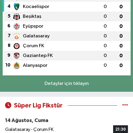
4
Kocaelispor
0
0
5
Beşiktaş
0
0
6
Eyüpspor
0
0
7
Galatasaray
0
0
8
Çorum FK
0
0
9
Gaziantep FK
0
0
10
Alanyaspor
0
0
Detaylar için tıklayın
Süper Lig Fikstür
14 Ağustos, Cuma
Galatasaray - Çorum FK
21:30