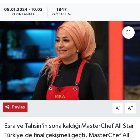
08.01.2024 - 10:03
1847
KEMERBURGAZ
YAYINLANMA
GÖSTERIM
KÜLTÜR - SANAT
MAGAZİN
ÖZEL HABER
SAĞLIK
SPOR
TEKNOLOJİ
Paylaş
-
+
A
A
TİCARET
Esra ve Tahsin'in sona kaldığı MasterChef All Star
Türkiye'de final çekişmeli geçti. MasterChef All
YAŞAM