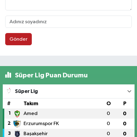
Gönder
Süper Lig Puan Durumu
Süper Lig
#
Takım
O
P
1
Amed
0
0
2
Erzurumspor FK
0
0
3
Başakşehir
0
0