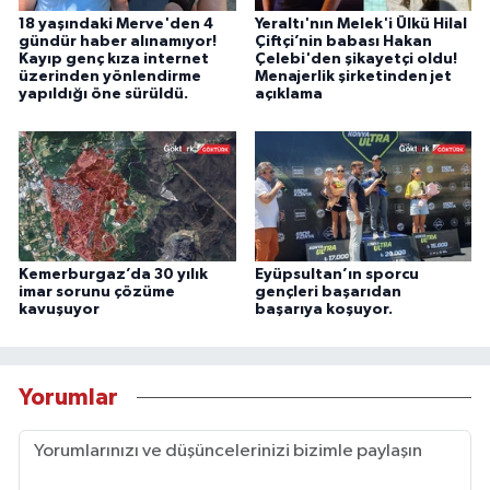
18 yaşındaki Merve'den 4
Yeraltı'nın Melek'i Ülkü Hilal
gündür haber alınamıyor!
Çiftçi’nin babası Hakan
Kayıp genç kıza internet
Çelebi'den şikayetçi oldu!
üzerinden yönlendirme
Menajerlik şirketinden jet
yapıldığı öne sürüldü.
açıklama
Kemerburgaz’da 30 yılık
Eyüpsultan’ın sporcu
imar sorunu çözüme
gençleri başarıdan
kavuşuyor
başarıya koşuyor.
Yorumlar