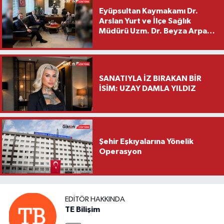
Eyüpsultan Kaymakamı Dr.
Arslan Yurt ve İlçe Sağlık
Müdürü Uzm. Dr. Beyza Arpacı
Saylar’dan Hayırlı Olsun
Ziyareti
SANATIYLA İZ BIRAKAN BİR
İSİM: UZAY DAMLA YILDIZ
Şehir Eşkıyalarına Yönelik
Operasyon
EDITÖR HAKKINDA
TE Bilişim