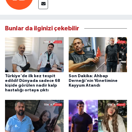
Bunlar da ilginizi çekebilir
Türkiye'de ilk kez tespit
Son Dakika: Ahbap
edildi! Dünyada sadece 68
Derneği'nin Yönetimine
kişide görülen nadir kalp
Kayyum Atandı
hastalığı ortaya çıktı