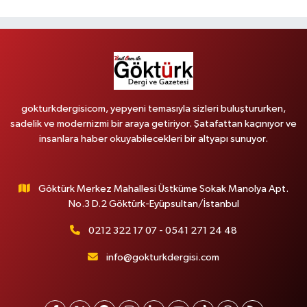
gokturkdergisicom, yepyeni temasıyla sizleri buluştururken,
sadelik ve modernizmi bir araya getiriyor. Şatafattan kaçınıyor ve
insanlara haber okuyabilecekleri bir altyapı sunuyor.
Göktürk Merkez Mahallesi Üstküme Sokak Manolya Apt.
No.3 D.2 Göktürk-Eyüpsultan/İstanbul
0212 322 17 07 - 0541 271 24 48
info@gokturkdergisi.com