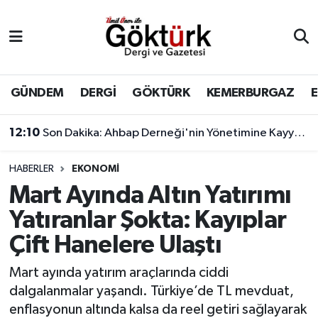
Anne Çocuk
Eyüpsultan Hava Durumu
BİLİM
Eyüpsultan Trafik Yoğunluk Haritası
GÜNDEM
DERGİ
GÖKTÜRK
KEMERBURGAZ
DERGİ
Süper Lig Puan Durumu ve Fikstür
12:10
Son Dakika: Ahbap Derneği'nin Yönetimine Kayyum Atandı
DÜNYA
Tüm Manşetler
HABERLER
EKONOMİ
Mart Ayında Altın Yatırımı
EĞİTİM
Son Dakika Haberleri
Yatıranlar Şokta: Kayıplar
EKONOMİ
Haber Arşivi
Çift Hanelere Ulaştı
GÖKTÜRK
Mart ayında yatırım araçlarında ciddi
dalgalanmalar yaşandı. Türkiye’de TL mevduat,
GÜNDEM
enflasyonun altında kalsa da reel getiri sağlayarak