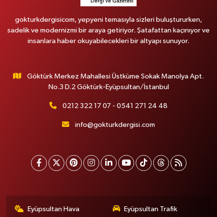
gokturkdergisicom, yepyeni temasıyla sizleri buluştururken,
sadelik ve modernizmi bir araya getiriyor. Şatafattan kaçınıyor ve
insanlara haber okuyabilecekleri bir altyapı sunuyor.
Göktürk Merkez Mahallesi Üstküme Sokak Manolya Apt.
No.3 D.2 Göktürk-Eyüpsultan/İstanbul
0212 322 17 07 - 0541 271 24 48
info@gokturkdergisi.com
Eyüpsultan Hava
Eyüpsultan Trafik