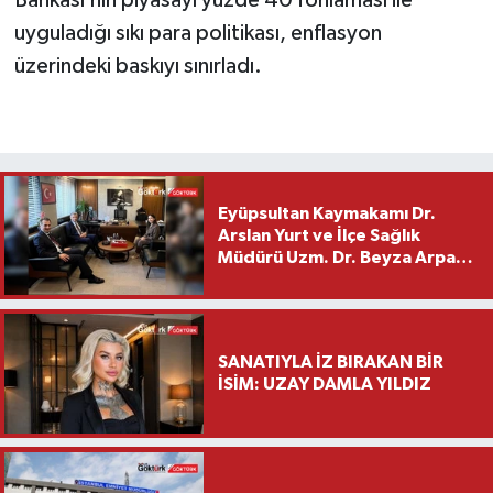
uyguladığı sıkı para politikası, enflasyon
üzerindeki baskıyı sınırladı.
Eyüpsultan Kaymakamı Dr.
Arslan Yurt ve İlçe Sağlık
Müdürü Uzm. Dr. Beyza Arpacı
Saylar’dan Hayırlı Olsun
Ziyareti
SANATIYLA İZ BIRAKAN BİR
İSİM: UZAY DAMLA YILDIZ