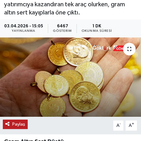
yatırımcıya kazandıran tek araç olurken, gram
KEMERBURGAZ
altın sert kayıplarla öne çıktı.
03.04.2026 - 15:05
6467
1 DK
KÜLTÜR - SANAT
YAYINLANMA
GÖSTERIM
OKUNMA SÜRESI
MAGAZİN
ÖZEL HABER
SAĞLIK
SPOR
TEKNOLOJİ
TİCARET
Paylaş
-
+
A
A
YAŞAM