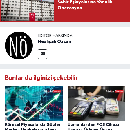
Şehir Eşkıyalarına Yönelik
Operasyon
EDITÖR HAKKINDA
Neslişah Özcan
Bunlar da ilginizi çekebilir
Küresel Piyasalarda Gözler
Uzmanlardan POS Cihazı
Merkez Bankalarının Faiz
Uyarısı: Ödeme Öncesi