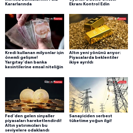
Kararlarında
Ekranı Kontrol Edin
Kredi kullanan milyonlar için
Altın yeni yönünü arıyor:
önemli gelişme!
Piyasalarda beklentiler
Yargıtay'dan banka
ikiye ayrıldı
kesintilerine emsal niteliğin
Fed'den gelen sinyaller
Sanayiciden serbest
piyasaları hareketlendirdi!
tüketime yoğun ilgi!
Altın yatırımcıları bu
seviyelere odaklandı