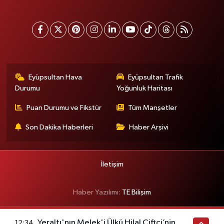
Eyüpsultan Hava
Eyüpsultan Trafik
Durumu
Yoğunluk Haritası
Puan Durumu ve Fikstür
Tüm Manşetler
Son Dakika Haberleri
Haber Arşivi
İletişim
Haber Yazılımı:
TE Bilişim
Yeraltı'nın Melek'i Ülkü Hilal Çiftçi’nin
12:34