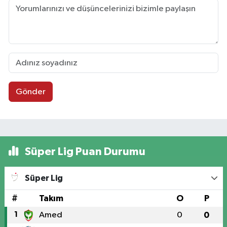
Gönder
Süper Lig Puan Durumu
Süper Lig
#
Takım
O
P
1
Amed
0
0