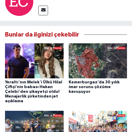
Bunlar da ilginizi çekebilir
Yeraltı'nın Melek'i Ülkü Hilal
Kemerburgaz’da 30 yılık
Çiftçi’nin babası Hakan
imar sorunu çözüme
Çelebi'den şikayetçi oldu!
kavuşuyor
Menajerlik şirketinden jet
açıklama