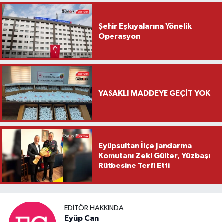
Şehir Eşkıyalarına Yönelik
Operasyon
YASAKLI MADDEYE GEÇİT YOK
Eyüpsultan İlçe Jandarma
Komutanı Zeki Gülter, Yüzbaşı
Rütbesine Terfi Etti
EDITÖR HAKKINDA
Eyüp Can