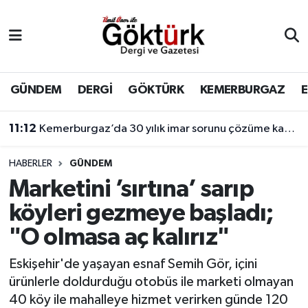
Anne Çocuk
Eyüpsultan Hava Durumu
BİLİM
Eyüpsultan Trafik Yoğunluk Haritası
GÜNDEM
DERGİ
GÖKTÜRK
KEMERBURGAZ
DERGİ
Süper Lig Puan Durumu ve Fikstür
11:12
Kemerburgaz’da 30 yılık imar sorunu çözüme kavuşuyor
DÜNYA
Tüm Manşetler
HABERLER
GÜNDEM
Marketini ’sırtına’ sarıp
EĞİTİM
Son Dakika Haberleri
köyleri gezmeye başladı;
EKONOMİ
Haber Arşivi
"O olmasa aç kalırız"
GÖKTÜRK
Eskişehir'de yaşayan esnaf Semih Gör, içini
ürünlerle doldurduğu otobüs ile marketi olmayan
GÜNDEM
40 köy ile mahalleye hizmet verirken günde 120