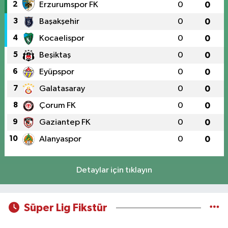
2
Erzurumspor FK
0
0
3
Başakşehir
0
0
4
Kocaelispor
0
0
5
Beşiktaş
0
0
6
Eyüpspor
0
0
7
Galatasaray
0
0
8
Çorum FK
0
0
9
Gaziantep FK
0
0
10
Alanyaspor
0
0
Detaylar için tıklayın
Süper Lig Fikstür