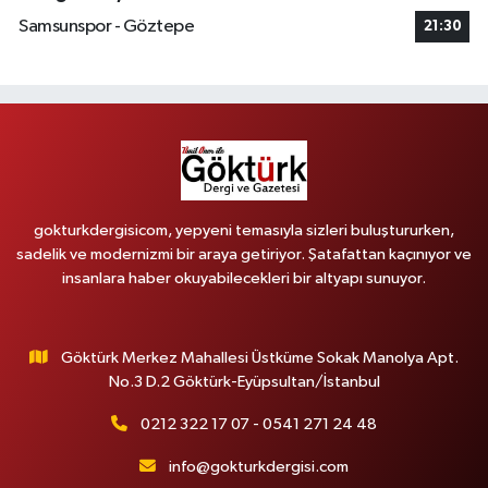
Samsunspor - Göztepe
21:30
gokturkdergisicom, yepyeni temasıyla sizleri buluştururken,
sadelik ve modernizmi bir araya getiriyor. Şatafattan kaçınıyor ve
insanlara haber okuyabilecekleri bir altyapı sunuyor.
Göktürk Merkez Mahallesi Üstküme Sokak Manolya Apt.
No.3 D.2 Göktürk-Eyüpsultan/İstanbul
0212 322 17 07 - 0541 271 24 48
info@gokturkdergisi.com