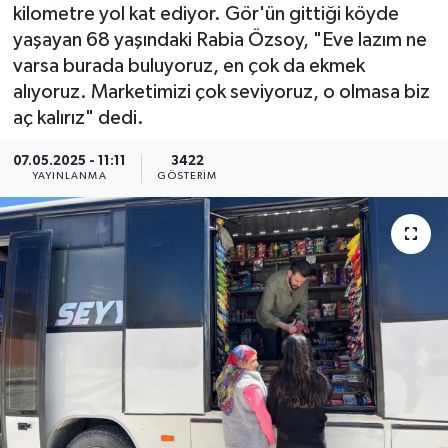
kilometre yol kat ediyor. Gör'ün gittiği köyde
KEMERBURGAZ
yaşayan 68 yaşındaki Rabia Özsoy, "Eve lazım ne
varsa burada buluyoruz, en çok da ekmek
KÜLTÜR - SANAT
alıyoruz. Marketimizi çok seviyoruz, o olmasa biz
aç kalırız" dedi.
MAGAZİN
07.05.2025 - 11:11
3422
YAYINLANMA
GÖSTERIM
ÖZEL HABER
SAĞLIK
SPOR
TEKNOLOJİ
TİCARET
YAŞAM