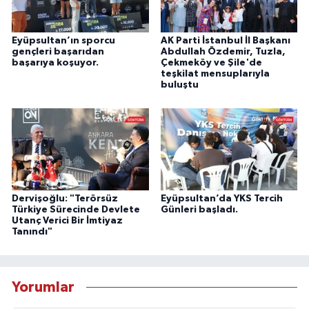
Eyüpsultan’ın sporcu
AK Parti İstanbul İl Başkanı
gençleri başarıdan
Abdullah Özdemir, Tuzla,
başarıya koşuyor.
Çekmeköy ve Şile'de
teşkilat mensuplarıyla
buluştu
Dervişoğlu: "Terörsüz
Eyüpsultan’da YKS Tercih
Türkiye Sürecinde Devlete
Günleri başladı.
Utanç Verici Bir İmtiyaz
Tanındı"
Yorumlar