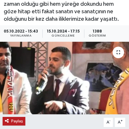
zaman olduğu gibi hem yüreğe dokundu hem
KEMERBURGAZ
göze hitap etti fakat sanatın ve sanatçının ne
olduğunu bir kez daha iliklerimize kadar yaşattı.
KÜLTÜR - SANAT
05.10.2022 - 15:43
15.10.2024 - 17:15
1388
YAYINLANMA
GÜNCELLEME
GÖSTERIM
MAGAZİN
ÖZEL HABER
SAĞLIK
SPOR
TEKNOLOJİ
TİCARET
Paylaş
-
+
A
A
YAŞAM