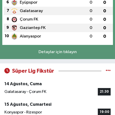
6
Eyüpspor
0
0
7
Galatasaray
0
0
8
Çorum FK
0
0
9
Gaziantep FK
0
0
10
Alanyaspor
0
0
Detaylar için tıklayın
Süper Lig Fikstür
14 Ağustos, Cuma
Galatasaray - Çorum FK
21:30
15 Ağustos, Cumartesi
Konyaspor - Rizespor
19:00