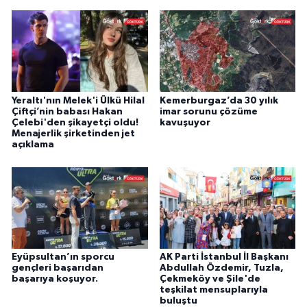
Yeraltı'nın Melek'i Ülkü Hilal
Kemerburgaz’da 30 yılık
Çiftçi’nin babası Hakan
imar sorunu çözüme
Çelebi'den şikayetçi oldu!
kavuşuyor
Menajerlik şirketinden jet
açıklama
Eyüpsultan’ın sporcu
AK Parti İstanbul İl Başkanı
gençleri başarıdan
Abdullah Özdemir, Tuzla,
başarıya koşuyor.
Çekmeköy ve Şile'de
teşkilat mensuplarıyla
buluştu