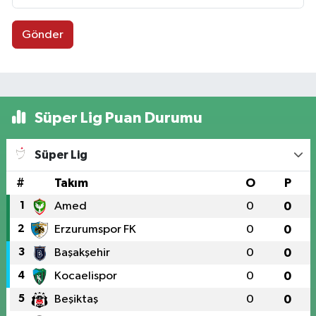
Gönder
Süper Lig Puan Durumu
Süper Lig
#
Takım
O
P
1
Amed
0
0
2
Erzurumspor FK
0
0
3
Başakşehir
0
0
4
Kocaelispor
0
0
5
Beşiktaş
0
0