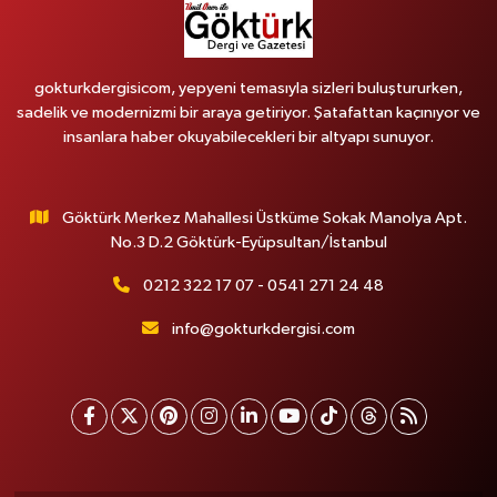
gokturkdergisicom, yepyeni temasıyla sizleri buluştururken,
sadelik ve modernizmi bir araya getiriyor. Şatafattan kaçınıyor ve
insanlara haber okuyabilecekleri bir altyapı sunuyor.
Göktürk Merkez Mahallesi Üstküme Sokak Manolya Apt.
No.3 D.2 Göktürk-Eyüpsultan/İstanbul
0212 322 17 07 - 0541 271 24 48
info@gokturkdergisi.com