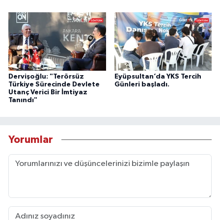
Dervişoğlu: "Terörsüz
Eyüpsultan’da YKS Tercih
Türkiye Sürecinde Devlete
Günleri başladı.
Utanç Verici Bir İmtiyaz
Tanındı"
Yorumlar