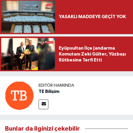
YASAKLI MADDEYE GEÇİT YOK
Eyüpsultan İlçe Jandarma
Komutanı Zeki Gülter, Yüzbaşı
Rütbesine Terfi Etti
EDITÖR HAKKINDA
TE Bilişim
Bunlar da ilginizi çekebilir