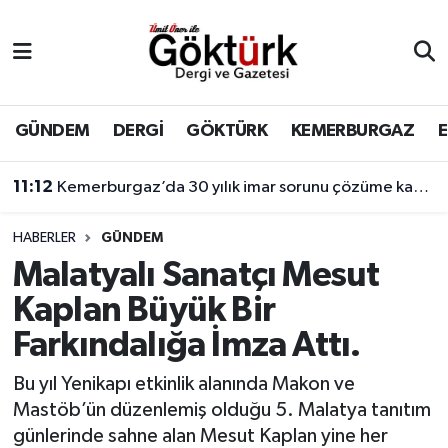
Anne Çocuk
Eyüpsultan Hava Durumu
BİLİM
Eyüpsultan Trafik Yoğunluk Haritası
GÜNDEM
DERGİ
GÖKTÜRK
KEMERBURGAZ
DERGİ
Süper Lig Puan Durumu ve Fikstür
11:12
Kemerburgaz’da 30 yılık imar sorunu çözüme kavuşuyor
DÜNYA
Tüm Manşetler
HABERLER
GÜNDEM
Malatyalı Sanatçı Mesut
EĞİTİM
Son Dakika Haberleri
Kaplan Büyük Bir
EKONOMİ
Haber Arşivi
Farkındalığa İmza Attı.
GÖKTÜRK
Bu yıl Yenikapı etkinlik alanında Makon ve
Mastöb’ün düzenlemiş olduğu 5. Malatya tanıtım
GÜNDEM
günlerinde sahne alan Mesut Kaplan yine her