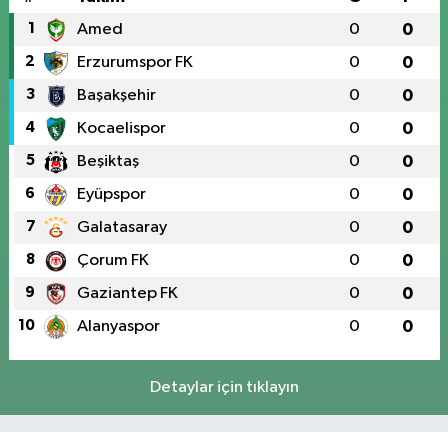
1
Amed
0
0
2
Erzurumspor FK
0
0
3
Başakşehir
0
0
4
Kocaelispor
0
0
5
Beşiktaş
0
0
6
Eyüpspor
0
0
7
Galatasaray
0
0
8
Çorum FK
0
0
9
Gaziantep FK
0
0
10
Alanyaspor
0
0
Detaylar için tıklayın