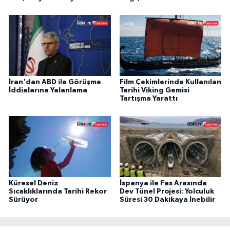
İran'dan ABD ile Görüşme
Film Çekimlerinde Kullanılan
İddialarına Yalanlama
Tarihi Viking Gemisi
Tartışma Yarattı
Küresel Deniz
İspanya ile Fas Arasında
Sıcaklıklarında Tarihi Rekor
Dev Tünel Projesi: Yolculuk
Sürüyor
Süresi 30 Dakikaya İnebilir