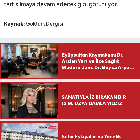
tartışılmaya devam edecek gibi görünüyor.
Kaynak:
Göktürk Dergisi
Eyüpsultan Kaymakamı Dr.
Arslan Yurt ve İlçe Sağlık
Müdürü Uzm. Dr. Beyza Arpacı
Saylar’dan Hayırlı Olsun
Ziyareti
SANATIYLA İZ BIRAKAN BİR
İSİM: UZAY DAMLA YILDIZ
Şehir Eşkıyalarına Yönelik