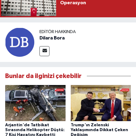
Operasyon
EDITÖR HAKKINDA
Dilara Bora
Bunlar da ilginizi çekebilir
Arjantin'de Tatbikat
Trump'ın Zelenski
Sırasında Helikopter Düştü:
Yaklaşımında Dikkat Çeken
7 Kişi Hayatını Kaybetti
Değişim