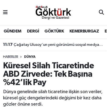
Anne Çocuk
Eyüpsultan Hava Durumu
BİLİM
Eyüpsultan Trafik Yoğunluk Haritası
GÜNDEM
DERGİ
GÖKTÜRK
KEMERBURGAZ
DERGİ
Süper Lig Puan Durumu ve Fikstür
11:17
Çağatay Ulusoy'un yeni görünümü sosyal medyada gündem yarattı
DÜNYA
Tüm Manşetler
HABERLER
DÜNYA
Küresel Silah Ticaretinde
EĞİTİM
Son Dakika Haberleri
ABD Zirvede: Tek Başına
EKONOMİ
Haber Arşivi
%42’lik Pay
GÖKTÜRK
Dünya genelinde silah ticaretine ilişkin son veriler,
küresel güç dengelerindeki değişimi bir kez daha
GÜNDEM
gözler önüne serdi.