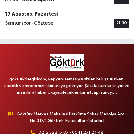
17 Ağustos, Pazartesi
Samsunspor - Göztepe
21:30
gokturkdergisicom, yepyeni temasıyla sizleri buluştururken,
sadelik ve modernizmi bir araya getiriyor. Şatafattan kaçınıyor ve
insanlara haber okuyabilecekleri bir altyapı sunuyor.
Göktürk Merkez Mahallesi Üstküme Sokak Manolya Apt.
No.3 D.2 Göktürk-Eyüpsultan/İstanbul
0212 322 17 07 - 0541 271 24 48