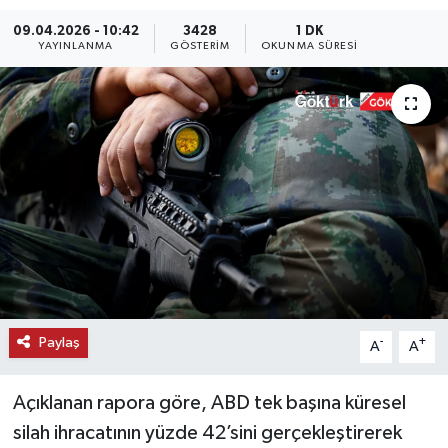
09.04.2026 - 10:42
3428
1 DK
KEMERBURGAZ
YAYINLANMA
GÖSTERIM
OKUNMA SÜRESI
KÜLTÜR - SANAT
MAGAZİN
ÖZEL HABER
SAĞLIK
SPOR
TEKNOLOJİ
Paylaş
-
+
A
A
TİCARET
Açıklanan rapora göre, ABD tek başına küresel
silah ihracatının yüzde 42’sini gerçekleştirerek
YAŞAM