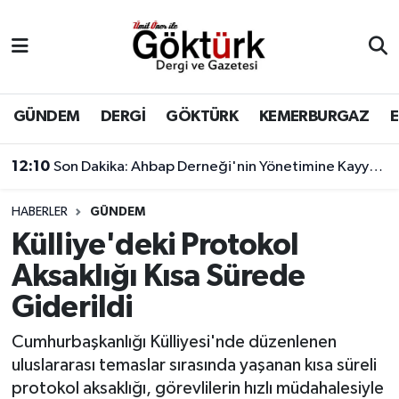
Anne Çocuk
Eyüpsultan Hava Durumu
BİLİM
Eyüpsultan Trafik Yoğunluk Haritası
GÜNDEM
DERGİ
GÖKTÜRK
KEMERBURGAZ
DERGİ
Süper Lig Puan Durumu ve Fikstür
12:10
Son Dakika: Ahbap Derneği'nin Yönetimine Kayyum Atandı
DÜNYA
Tüm Manşetler
HABERLER
GÜNDEM
Külliye'deki Protokol
EĞİTİM
Son Dakika Haberleri
Aksaklığı Kısa Sürede
EKONOMİ
Haber Arşivi
Giderildi
GÖKTÜRK
Cumhurbaşkanlığı Külliyesi'nde düzenlenen
uluslararası temaslar sırasında yaşanan kısa süreli
GÜNDEM
protokol aksaklığı, görevlilerin hızlı müdahalesiyle