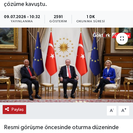
çözüme kavuştu.
KEMERBURGAZ
09.07.2026 - 10:32
2591
1 DK
YAYINLANMA
GÖSTERIM
OKUNMA SÜRESI
KÜLTÜR - SANAT
MAGAZİN
ÖZEL HABER
SAĞLIK
SPOR
TEKNOLOJİ
Paylaş
-
+
A
A
TİCARET
Resmi görüşme öncesinde oturma düzeninde
YAŞAM