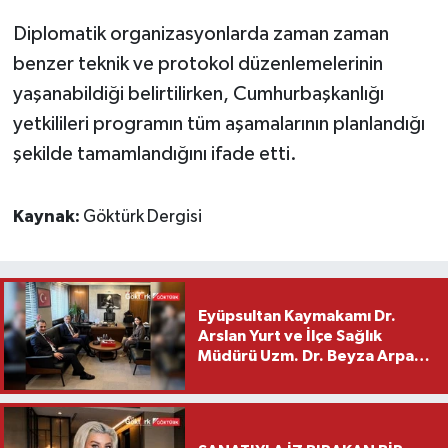
Diplomatik organizasyonlarda zaman zaman
benzer teknik ve protokol düzenlemelerinin
yaşanabildiği belirtilirken, Cumhurbaşkanlığı
yetkilileri programın tüm aşamalarının planlandığı
şekilde tamamlandığını ifade etti.
Kaynak:
Göktürk Dergisi
Eyüpsultan Kaymakamı Dr.
Arslan Yurt ve İlçe Sağlık
Müdürü Uzm. Dr. Beyza Arpacı
Saylar’dan Hayırlı Olsun
Ziyareti