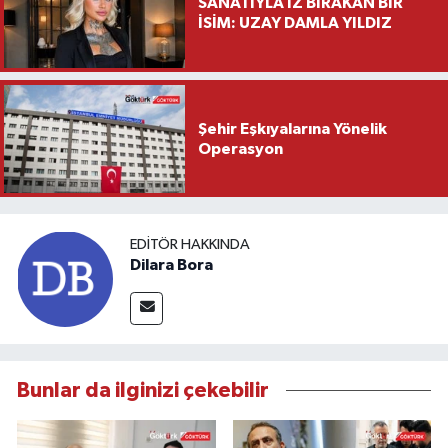
SANATIYLA İZ BIRAKAN BİR
İSİM: UZAY DAMLA YILDIZ
Şehir Eşkıyalarına Yönelik
Operasyon
EDITÖR HAKKINDA
Dilara Bora
Bunlar da ilginizi çekebilir