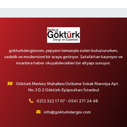
gokturkdergisicom, yepyeni temasıyla sizleri buluştururken,
sadelik ve modernizmi bir araya getiriyor. Şatafattan kaçınıyor ve
insanlara haber okuyabilecekleri bir altyapı sunuyor.
Göktürk Merkez Mahallesi Üstküme Sokak Manolya Apt.
No.3 D.2 Göktürk-Eyüpsultan/İstanbul
0212 322 17 07 - 0541 271 24 48
info@gokturkdergisi.com