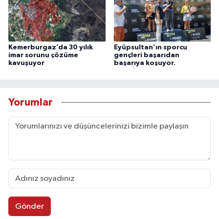
Kemerburgaz’da 30 yılık
Eyüpsultan’ın sporcu
imar sorunu çözüme
gençleri başarıdan
kavuşuyor
başarıya koşuyor.
Yorumlar
Gönder