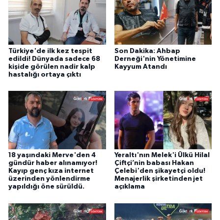
Türkiye'de ilk kez tespit
Son Dakika: Ahbap
edildi! Dünyada sadece 68
Derneği'nin Yönetimine
kişide görülen nadir kalp
Kayyum Atandı
hastalığı ortaya çıktı
18 yaşındaki Merve'den 4
Yeraltı'nın Melek'i Ülkü Hilal
gündür haber alınamıyor!
Çiftçi’nin babası Hakan
Kayıp genç kıza internet
Çelebi'den şikayetçi oldu!
üzerinden yönlendirme
Menajerlik şirketinden jet
yapıldığı öne sürüldü.
açıklama