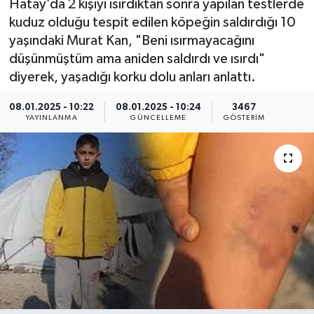
Hatay’da 2 kişiyi ısırdıktan sonra yapılan testlerde
kuduz olduğu tespit edilen köpeğin saldırdığı 10
KEMERBURGAZ
yaşındaki Murat Kan, "Beni ısırmayacağını
düşünmüştüm ama aniden saldırdı ve ısırdı"
KÜLTÜR - SANAT
diyerek, yaşadığı korku dolu anları anlattı.
MAGAZİN
08.01.2025 - 10:22
08.01.2025 - 10:24
3467
YAYINLANMA
GÜNCELLEME
GÖSTERIM
ÖZEL HABER
SAĞLIK
SPOR
TEKNOLOJİ
TİCARET
YAŞAM