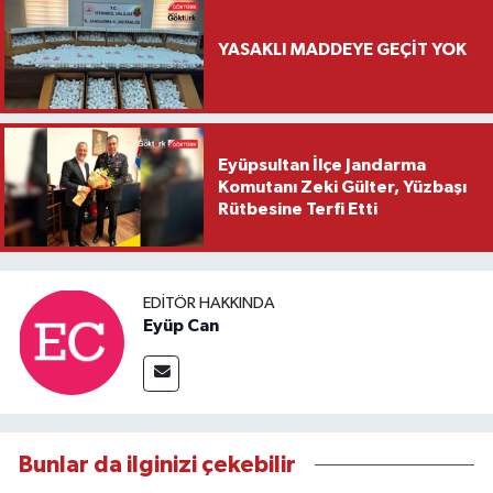
YASAKLI MADDEYE GEÇİT YOK
Eyüpsultan İlçe Jandarma
Komutanı Zeki Gülter, Yüzbaşı
Rütbesine Terfi Etti
EDITÖR HAKKINDA
Eyüp Can
Bunlar da ilginizi çekebilir