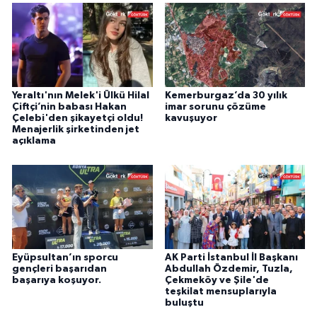
Yeraltı'nın Melek'i Ülkü Hilal
Kemerburgaz’da 30 yılık
Çiftçi’nin babası Hakan
imar sorunu çözüme
Çelebi'den şikayetçi oldu!
kavuşuyor
Menajerlik şirketinden jet
açıklama
Eyüpsultan’ın sporcu
AK Parti İstanbul İl Başkanı
gençleri başarıdan
Abdullah Özdemir, Tuzla,
başarıya koşuyor.
Çekmeköy ve Şile'de
teşkilat mensuplarıyla
buluştu