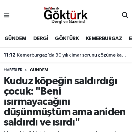
Anne Çocuk
Eyüpsultan Hava Durumu
BİLİM
Eyüpsultan Trafik Yoğunluk Haritası
GÜNDEM
DERGİ
GÖKTÜRK
KEMERBURGAZ
DERGİ
Süper Lig Puan Durumu ve Fikstür
11:12
Kemerburgaz’da 30 yılık imar sorunu çözüme kavuşuyor
DÜNYA
Tüm Manşetler
HABERLER
GÜNDEM
Kuduz köpeğin saldırdığı
EĞİTİM
Son Dakika Haberleri
çocuk: "Beni
EKONOMİ
Haber Arşivi
ısırmayacağını
düşünmüştüm ama aniden
GÖKTÜRK
saldırdı ve ısırdı"
GÜNDEM