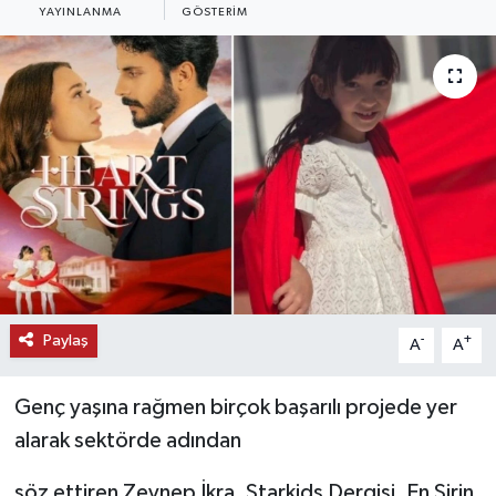
YAYINLANMA
GÖSTERIM
KEMERBURGAZ
KÜLTÜR - SANAT
MAGAZİN
ÖZEL HABER
SAĞLIK
SPOR
Paylaş
-
+
A
A
TEKNOLOJİ
Genç yaşına rağmen birçok başarılı projede yer
TİCARET
alarak sektörde adından
söz ettiren Zeynep İkra, Starkids Dergisi, En Şirin
YAŞAM