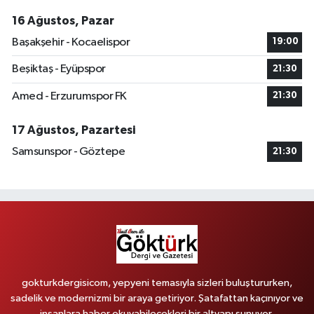
16 Ağustos, Pazar
Başakşehir - Kocaelispor
19:00
Beşiktaş - Eyüpspor
21:30
Amed - Erzurumspor FK
21:30
17 Ağustos, Pazartesi
Samsunspor - Göztepe
21:30
gokturkdergisicom, yepyeni temasıyla sizleri buluştururken,
sadelik ve modernizmi bir araya getiriyor. Şatafattan kaçınıyor ve
insanlara haber okuyabilecekleri bir altyapı sunuyor.