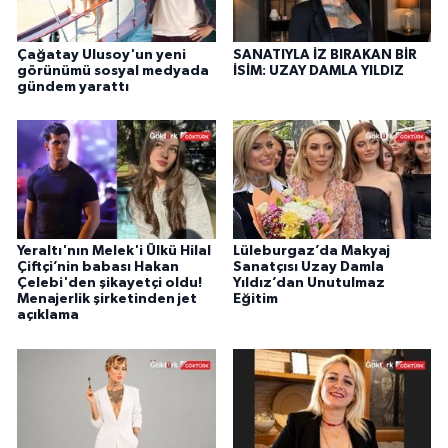
Çağatay Ulusoy'un yeni
SANATIYLA İZ BIRAKAN BİR
görünümü sosyal medyada
İSİM: UZAY DAMLA YILDIZ
gündem yarattı
Yeraltı'nın Melek'i Ülkü Hilal
Lüleburgaz’da Makyaj
Çiftçi’nin babası Hakan
Sanatçısı Uzay Damla
Çelebi'den şikayetçi oldu!
Yıldız’dan Unutulmaz
Menajerlik şirketinden jet
Eğitim
açıklama