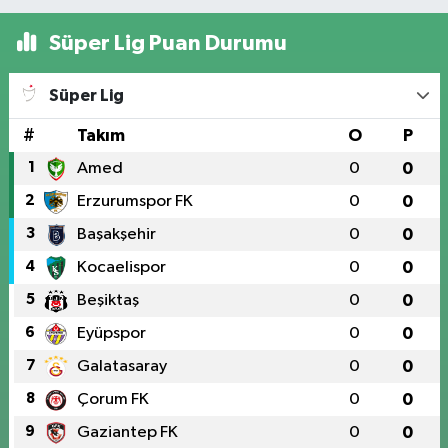
Süper Lig Puan Durumu
Süper Lig
#
Takım
O
P
1
Amed
0
0
2
Erzurumspor FK
0
0
3
Başakşehir
0
0
4
Kocaelispor
0
0
5
Beşiktaş
0
0
6
Eyüpspor
0
0
7
Galatasaray
0
0
8
Çorum FK
0
0
9
Gaziantep FK
0
0