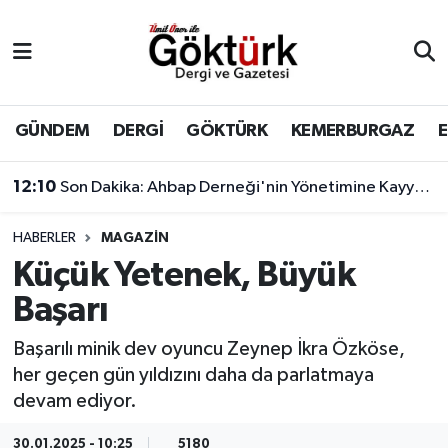
Anne Çocuk
Eyüpsultan Hava Durumu
BİLİM
Eyüpsultan Trafik Yoğunluk Haritası
GÜNDEM
DERGİ
GÖKTÜRK
KEMERBURGAZ
DERGİ
Süper Lig Puan Durumu ve Fikstür
12:10
Son Dakika: Ahbap Derneği'nin Yönetimine Kayyum Atandı
DÜNYA
Tüm Manşetler
HABERLER
MAGAZİN
Küçük Yetenek, Büyük
EĞİTİM
Son Dakika Haberleri
Başarı
EKONOMİ
Haber Arşivi
Başarılı minik dev oyuncu Zeynep İkra Özköse,
her geçen gün yıldızını daha da parlatmaya
GÖKTÜRK
devam ediyor.
GÜNDEM
30.01.2025 - 10:25
5180