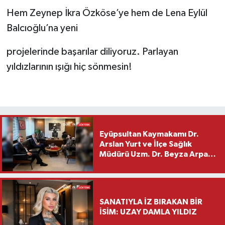
Hem Zeynep İkra Özköse’ye hem de Lena Eylül
Balcıoğlu’na yeni
projelerinde başarılar diliyoruz. Parlayan
yıldızlarının ışığı hiç sönmesin!
Eyüpsultan Kaymakamı Dr.
Arslan Yurt ve İlçe Sağlık
Müdürü Uzm. Dr. Beyza Arpacı
Saylar’dan Hayırlı Olsun
Ziyareti
SANATIYLA İZ BIRAKAN BİR
İSİM: UZAY DAMLA YILDIZ