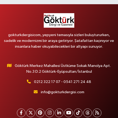
gokturkdergisicom, yepyeni temasıyla sizleri buluştururken,
sadelik ve modernizmi bir araya getiriyor. Şatafattan kaçınıyor ve
insanlara haber okuyabilecekleri bir altyapı sunuyor.
Göktürk Merkez Mahallesi Üstküme Sokak Manolya Apt.
No.3 D.2 Göktürk-Eyüpsultan/İstanbul
0212 322 17 07 - 0541 271 24 48
info@gokturkdergisi.com