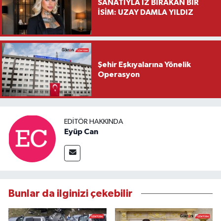
SANATIYLA İZ BIRAKAN BİR
İSİM: UZAY DAMLA YILDIZ
Şehir Eşkıyalarına Yönelik
Operasyon
EDITÖR HAKKINDA
Eyüp Can
Bunlar da ilginizi çekebilir