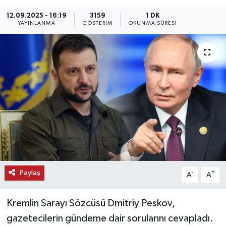
12.09.2025 - 16:19
3159
1 DK
KEMERBURGAZ
YAYINLANMA
GÖSTERIM
OKUNMA SÜRESI
KÜLTÜR - SANAT
MAGAZİN
ÖZEL HABER
SAĞLIK
SPOR
TEKNOLOJİ
Paylaş
-
+
A
A
TİCARET
Kremlin Sarayı Sözcüsü Dmitriy Peskov,
gazetecilerin gündeme dair sorularını cevapladı.
YAŞAM