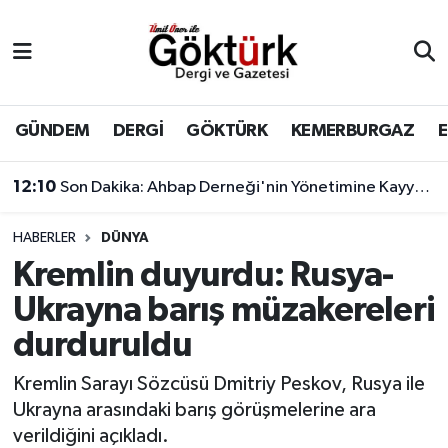
Anne Çocuk
Eyüpsultan Hava Durumu
BİLİM
Eyüpsultan Trafik Yoğunluk Haritası
GÜNDEM
DERGİ
GÖKTÜRK
KEMERBURGAZ
DERGİ
Süper Lig Puan Durumu ve Fikstür
12:10
Son Dakika: Ahbap Derneği'nin Yönetimine Kayyum Atandı
DÜNYA
Tüm Manşetler
HABERLER
DÜNYA
Kremlin duyurdu: Rusya-
EĞİTİM
Son Dakika Haberleri
Ukrayna barış müzakereleri
EKONOMİ
Haber Arşivi
durduruldu
GÖKTÜRK
Kremlin Sarayı Sözcüsü Dmitriy Peskov, Rusya ile
Ukrayna arasındaki barış görüşmelerine ara
GÜNDEM
verildiğini açıkladı.