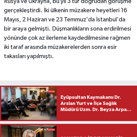
Rusya ve Ukrayna, bu yıl 3 tur doğrudan görüşme
gerçekleştirdi. İki ülkenin müzakere heyetleri 16
Mayıs, 2 Haziran ve 23 Temmuz'da İstanbul'da
bir araya gelmişti. Düşmanlıkların sona erdirilmesi
yönünde çok az ilerleme kaydedilmesine rağmen
iki taraf arasında müzakerelerden sonra esir
takasları yapılmıştı.
Eyüpsultan Kaymakamı Dr.
Arslan Yurt ve İlçe Sağlık
Müdürü Uzm. Dr. Beyza Arpacı
Saylar’dan Hayırlı Olsun
Ziyareti