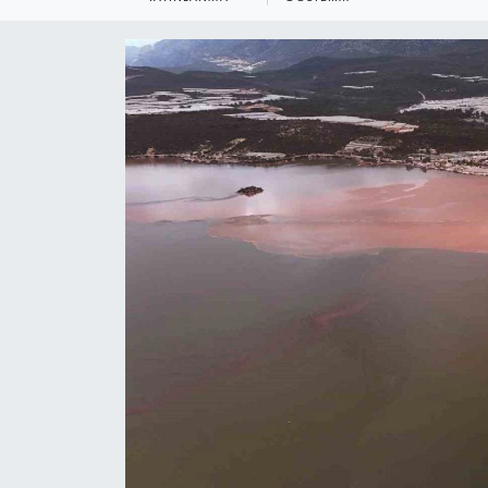
KEMERBURGAZ
KÜLTÜR - SANAT
MAGAZİN
ÖZEL HABER
SAĞLIK
SPOR
TEKNOLOJİ
TİCARET
YAŞAM