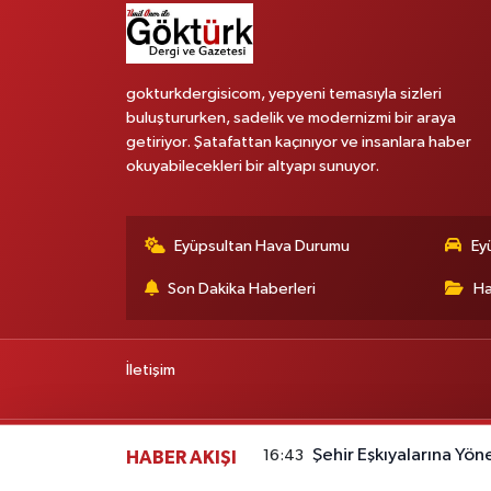
gokturkdergisicom, yepyeni temasıyla sizleri
buluştururken, sadelik ve modernizmi bir araya
getiriyor. Şatafattan kaçınıyor ve insanlara haber
okuyabilecekleri bir altyapı sunuyor.
Eyüpsultan Hava Durumu
Ey
Son Dakika Haberleri
Ha
İletişim
Şehir Eşkıyalarına Yö
16:43
HABER AKIŞI