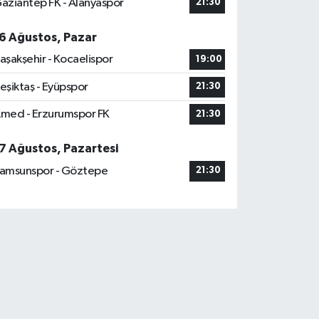
aziantep FK - Alanyaspor
21:30
6 Ağustos, Pazar
aşakşehir - Kocaelispor
19:00
eşiktaş - Eyüpspor
21:30
med - Erzurumspor FK
21:30
7 Ağustos, Pazartesi
amsunspor - Göztepe
21:30