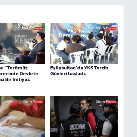
u: "Terörsüz
Eyüpsultan’da YKS Tercih
ürecinde Devlete
Günleri başladı.
ci Bir İmtiyaz