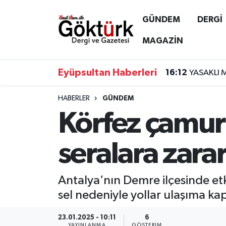
GÜNDEM
DERGİ
Anne Çocuk
Eyüpsultan Hava Durumu
MAGAZİN
BİLİM
Eyüpsultan Trafik Yoğunluk Haritası
Eyüpsultan Haberleri
16:12
YASAKLI 
DERGİ
Süper Lig Puan Durumu ve Fikstür
HABERLER
GÜNDEM
Körfez çamur
DÜNYA
Tüm Manşetler
EĞİTİM
Son Dakika Haberleri
seralara zarar
EKONOMİ
Haber Arşivi
Antalya’nın Demre ilçesinde etki
GÖKTÜRK
sel nedeniyle yollar ulaşıma ka
GÜNDEM
23.01.2025 - 10:11
6
YAYINLANMA
GÖSTERIM