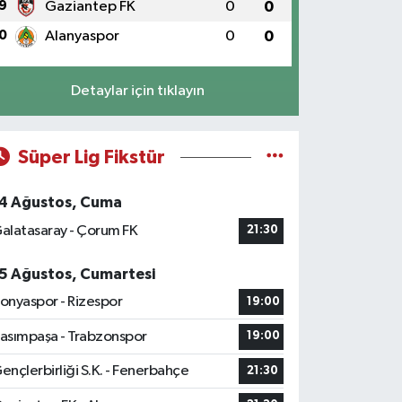
9
Gaziantep FK
0
0
0
Alanyaspor
0
0
Detaylar için tıklayın
Süper Lig Fikstür
4 Ağustos, Cuma
alatasaray - Çorum FK
21:30
5 Ağustos, Cumartesi
onyaspor - Rizespor
19:00
asımpaşa - Trabzonspor
19:00
ençlerbirliği S.K. - Fenerbahçe
21:30