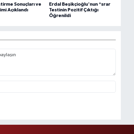
ştirme Sonuçları ve
Erdal Beşikçioğlu'nun *srar
imi Açıklandı
Testinin Pozitif Çıktığı
Öğrenildi