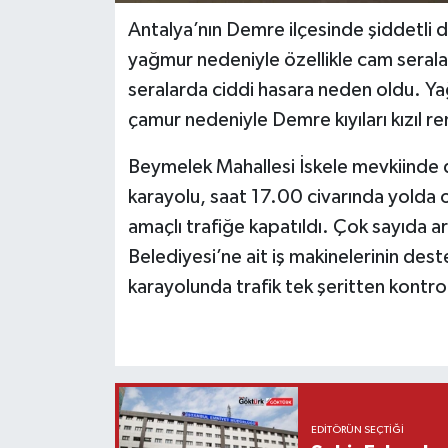
Antalya’nın Demre ilçesinde şiddetli d
yağmur nedeniyle özellikle cam seral
seralarda ciddi hasara neden oldu. Ya
çamur nedeniyle Demre kıyıları kızıl r
Beymelek Mahallesi İskele mevkiinde 
karayolu, saat 17.00 civarında yolda o
amaçlı trafiğe kapatıldı. Çok sayıda a
Belediyesi’ne ait iş makinelerinin deste
karayolunda trafik tek şeritten kontro
EDITÖRÜN SEÇTIĞI