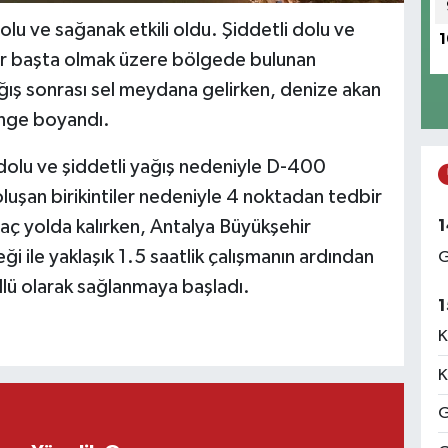
olu ve sağanak etkili oldu. Şiddetli dolu ve
1
ar başta olmak üzere bölgede bulunan
ğış sonrası sel meydana gelirken, denize akan
enge boyandı.
dolu ve şiddetli yağış nedeniyle D-400
luşan birikintiler nedeniyle 4 noktadan tedbir
1
raç yolda kalırken, Antalya Büyükşehir
ği ile yaklaşık 1.5 saatlik çalışmanın ardından
G
llü olarak sağlanmaya başladı.
1
K
K
G