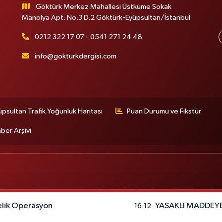
Göktürk Merkez Mahallesi Üstküme Sokak
Manolya Apt. No.3 D.2 Göktürk-Eyüpsultan/İstanbul
0212 322 17 07 - 0541 271 24 48
info@gokturkdergisi.com
üpsultan Trafik Yoğunluk Haritası
Puan Durumu ve Fikstür
ber Arşivi
nelik Operasyon
YASAKLI MADDEY
16:12