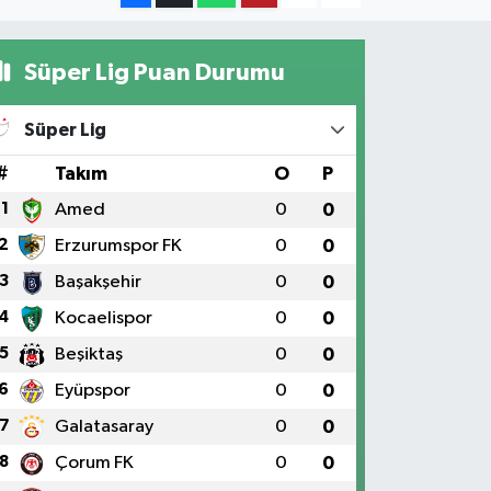
Süper Lig Puan Durumu
Süper Lig
#
Takım
O
P
1
Amed
0
0
2
Erzurumspor FK
0
0
3
Başakşehir
0
0
4
Kocaelispor
0
0
5
Beşiktaş
0
0
6
Eyüpspor
0
0
7
Galatasaray
0
0
8
Çorum FK
0
0