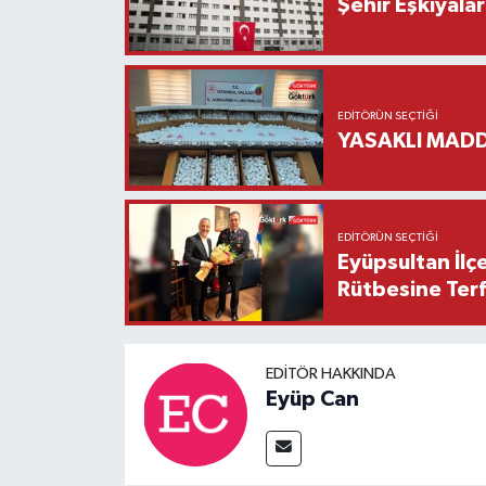
Şehir Eşkıyala
EDITÖRÜN SEÇTIĞI
YASAKLI MADD
EDITÖRÜN SEÇTIĞI
Eyüpsultan İlç
Rütbesine Terfi
EDITÖR HAKKINDA
Eyüp Can