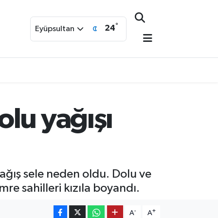
°
24
Eyüpsultan
lu yağışı
 yağış sele neden oldu. Dolu ve
e sahilleri kızıla boyandı.
-
+
A
A