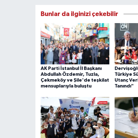
Bunlar da ilginizi çekebilir
AK Parti İstanbul İl Başkanı
Dervişoğl
Abdullah Özdemir, Tuzla,
Türkiye S
Çekmeköy ve Şile'de teşkilat
Utanç Veri
mensuplarıyla buluştu
Tanındı"