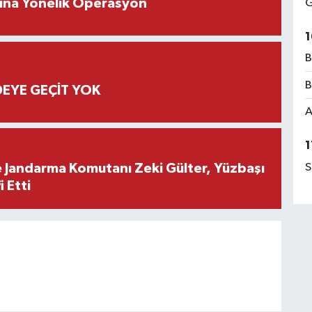
rına Yönelik Operasyon
G
1
B
B
EYE GEÇİT YOK
A
1
e Jandarma Komutanı Zeki Gülter, Yüzbaşı
S
 Etti