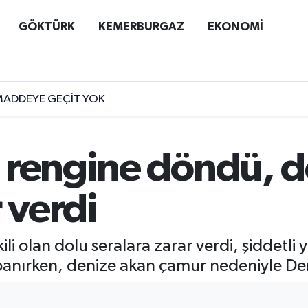
GÖKTÜRK
KEMERBURGAZ
EKONOMİ
MADDEYE GEÇİT YOK
 rengine döndü, do
 verdi
li olan dolu seralara zarar verdi, şiddetli
panırken, denize akan çamur nedeniyle Demr