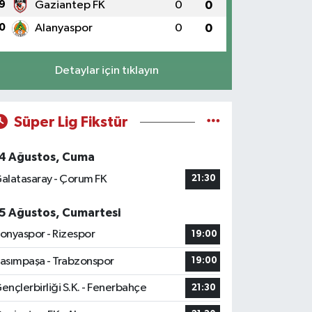
9
Gaziantep FK
0
0
0
Alanyaspor
0
0
Detaylar için tıklayın
Süper Lig Fikstür
4 Ağustos, Cuma
alatasaray - Çorum FK
21:30
5 Ağustos, Cumartesi
onyaspor - Rizespor
19:00
asımpaşa - Trabzonspor
19:00
ençlerbirliği S.K. - Fenerbahçe
21:30