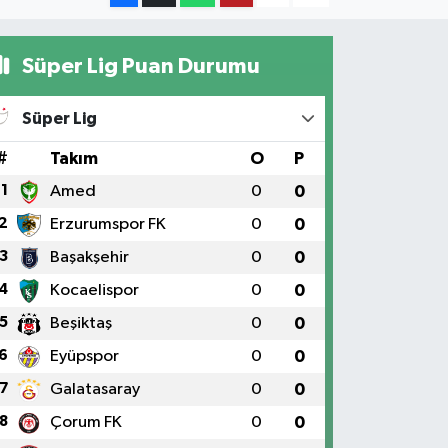
Süper Lig Puan Durumu
Süper Lig
#
Takım
O
P
1
Amed
0
0
2
Erzurumspor FK
0
0
3
Başakşehir
0
0
4
Kocaelispor
0
0
5
Beşiktaş
0
0
6
Eyüpspor
0
0
7
Galatasaray
0
0
8
Çorum FK
0
0