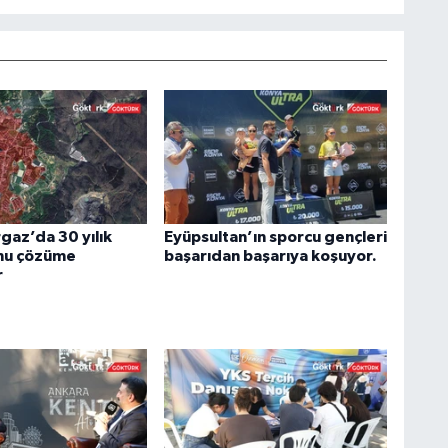
az’da 30 yılık
Eyüpsultan’ın sporcu gençleri
nu çözüme
başarıdan başarıya koşuyor.
r