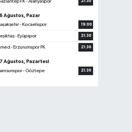
aziantep FK - Alanyaspor
21:30
6 Ağustos, Pazar
aşakşehir - Kocaelispor
19:00
eşiktaş - Eyüpspor
21:30
med - Erzurumspor FK
21:30
7 Ağustos, Pazartesi
amsunspor - Göztepe
21:30