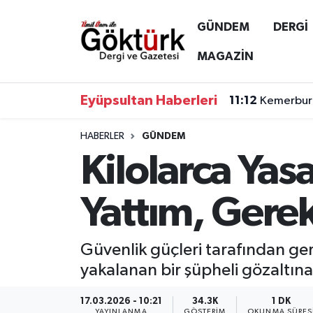
GÜNDEM
DERGİ
Anne Çocuk
Eyüpsultan Hava Durumu
MAGAZİN
BİLİM
Eyüpsultan Trafik Yoğunluk Haritası
Eyüpsultan Haberleri
11:12
Kemerburg
DERGİ
Süper Lig Puan Durumu ve Fikstür
HABERLER
GÜNDEM
Kilolarca Yas
DÜNYA
Tüm Manşetler
EĞİTİM
Son Dakika Haberleri
Yattım, Gerek
EKONOMİ
Haber Arşivi
Güvenlik güçleri tarafından g
GÖKTÜRK
yakalanan bir şüpheli gözaltına 
GÜNDEM
17.03.2026 - 10:21
34.3K
1 DK
YAYINLANMA
GÖSTERIM
OKUNMA SÜRES