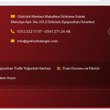
Göktürk Merkez Mahallesi Üstküme Sokak
Manolya Apt. No.3 D.2 Göktürk-Eyüpsultan/İstanbul
0212 322 17 07 - 0541 271 24 48
info@gokturkdergisi.com
üpsultan Trafik Yoğunluk Haritası
Puan Durumu ve Fikstür
ber Arşivi