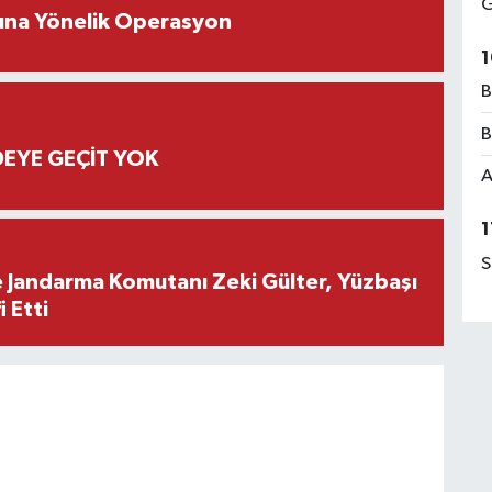
G
rına Yönelik Operasyon
1
B
B
EYE GEÇİT YOK
A
1
S
e Jandarma Komutanı Zeki Gülter, Yüzbaşı
 Etti