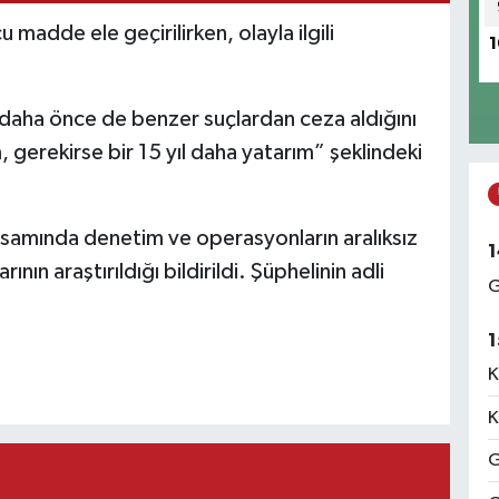
 madde ele geçirilirken, olayla ilgili
1
 daha önce de benzer suçlardan ceza aldığını
, gerekirse bir 15 yıl daha yatarım” şeklindeki
apsamında denetim ve operasyonların aralıksız
1
ının araştırıldığı bildirildi. Şüphelinin adli
G
1
K
K
G