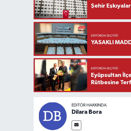
Şehir Eşkıyala
EDITÖRÜN SEÇTIĞI
YASAKLI MADD
EDITÖRÜN SEÇTIĞI
Eyüpsultan İlç
Rütbesine Terfi
EDITÖR HAKKINDA
Dilara Bora