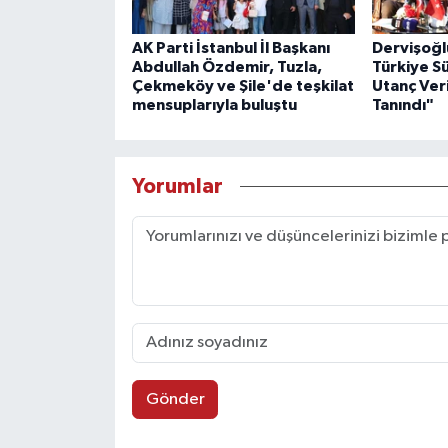
AK Parti İstanbul İl Başkanı
Dervişoğl
Abdullah Özdemir, Tuzla,
Türkiye S
Çekmeköy ve Şile'de teşkilat
Utanç Veri
mensuplarıyla buluştu
Tanındı"
Yorumlar
Gönder