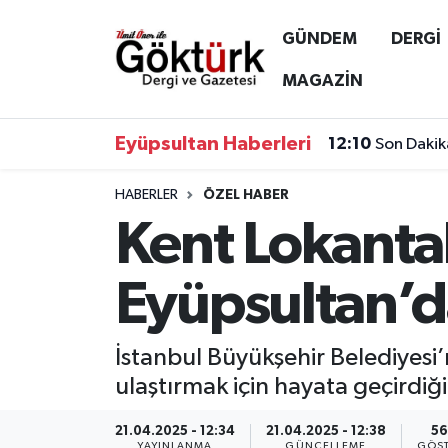
GÜNDEM
DERGİ
Anne Çocuk
Eyüpsultan Hava Durumu
MAGAZİN
BİLİM
Eyüpsultan Trafik Yoğunluk Haritası
Eyüpsultan Haberleri
12:10
Son Dakik
DERGİ
Süper Lig Puan Durumu ve Fikstür
HABERLER
ÖZEL HABER
Kent Lokantal
DÜNYA
Tüm Manşetler
EĞİTİM
Son Dakika Haberleri
Eyüpsultan’da
EKONOMİ
Haber Arşivi
İstanbul Büyükşehir Belediyesi’n
GÖKTÜRK
ulaştırmak için hayata geçirdiği
GÜNDEM
21.04.2025 - 12:34
21.04.2025 - 12:38
56
YAYINLANMA
GÜNCELLEME
GÖST