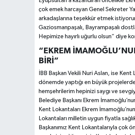
Eyüpsultan’a kazandıran öncelikle Ek
çok emek harcayan Genel Sekreter Yar
arkadaşlarına teşekkür etmek istiyoru
Gaziosmanpaşalı, Bayrampaşalı dostla
Hepimize hayırlı uğurlu olsun” diye k
“EKREM İMAMOĞLU’NUN
BİRİ”
İBB Başkan Vekili Nuri Aslan, ise Ken
dönemde yaptığı en büyük projelerden
hemşehrilerim hepinizi saygı ve sevgi
Belediye Başkanı Ekrem İmamoğlu’nun se
Kent Lokantaları Ekrem İmamoğlu’nun
Lokantaları milletin uygun fiyatla sağl
Başkanımız Kent Lokantalarıyla çok ön