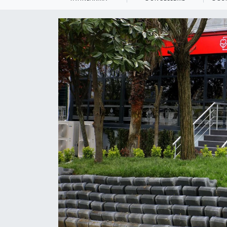
KEMERBURGAZ
KÜLTÜR - SANAT
MAGAZİN
ÖZEL HABER
SAĞLIK
SPOR
TEKNOLOJİ
TİCARET
YAŞAM