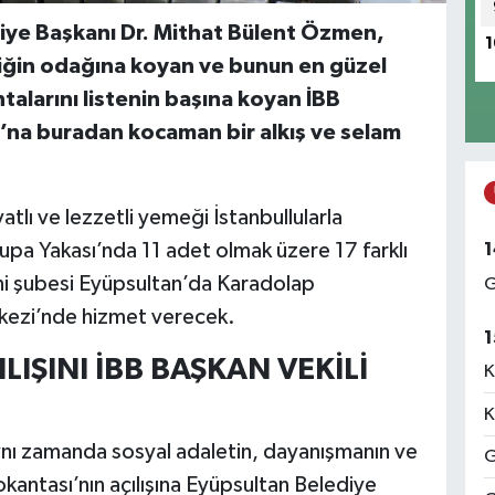
iye Başkanı Dr. Mithat Bülent Özmen,
1
iliğin odağına koyan ve bunun en güzel
talarını listenin başına koyan İBB
na buradan kocaman bir alkış ve selam
atlı ve lezzetli yemeği İstanbullularla
1
upa Yakası’nda 11 adet olmak üzere 17 farklı
eni şubesi Eyüpsultan’da Karadolap
G
rkezi’nde hizmet verecek.
1
IŞINI İBB BAŞKAN VEKİLİ
K
K
nı zamanda sosyal adaletin, dayanışmanın ve
G
okantası’nın açılışına Eyüpsultan Belediye