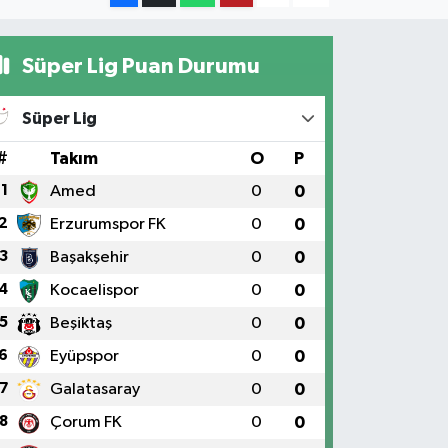
Süper Lig Puan Durumu
Süper Lig
#
Takım
O
P
1
Amed
0
0
2
Erzurumspor FK
0
0
3
Başakşehir
0
0
4
Kocaelispor
0
0
5
Beşiktaş
0
0
6
Eyüpspor
0
0
7
Galatasaray
0
0
8
Çorum FK
0
0