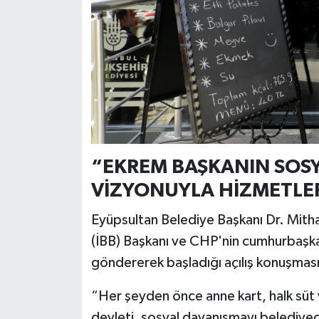
“EKREM BAŞKANIN SOSY
VİZYONUYLA HİZMETLE
Eyüpsultan Belediye Başkanı Dr. Mith
(İBB) Başkanı ve CHP'nin cumhurbaşka
göndererek başladığı açılış konuşması
“Her şeyden önce anne kart, halk süt v
devleti, sosyal dayanışmayı belediye