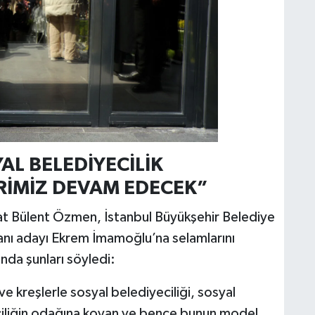
AL BELEDİYECİLİK
RİMİZ DEVAM EDECEK”
at Bülent Özmen, İstanbul Büyükşehir Belediye
nı adayı Ekrem İmamoğlu’na selamlarını
nda şunları söyledi:
e kreşlerle sosyal belediyeciliği, sosyal
ciliğin odağına koyan ve bence bunun model