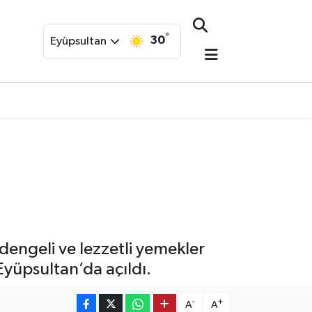
°
30
Eyüpsultan
 dengeli ve lezzetli yemekler
 Eyüpsultan’da açıldı.
-
+
A
A