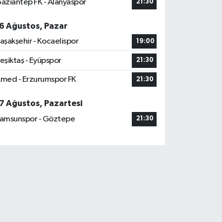
aziantep FK - Alanyaspor
21:30
6 Ağustos, Pazar
aşakşehir - Kocaelispor
19:00
eşiktaş - Eyüpspor
21:30
med - Erzurumspor FK
21:30
7 Ağustos, Pazartesi
amsunspor - Göztepe
21:30