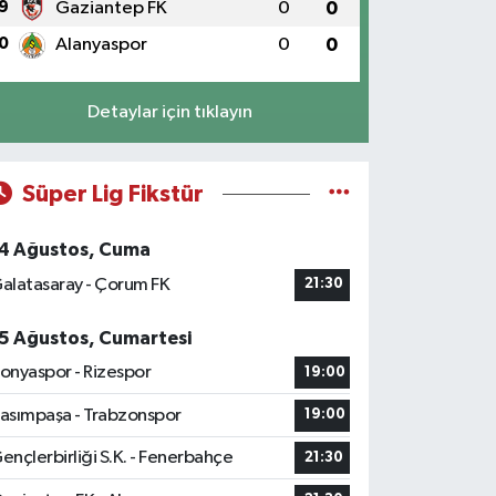
9
Gaziantep FK
0
0
0
Alanyaspor
0
0
Detaylar için tıklayın
Süper Lig Fikstür
4 Ağustos, Cuma
alatasaray - Çorum FK
21:30
5 Ağustos, Cumartesi
onyaspor - Rizespor
19:00
asımpaşa - Trabzonspor
19:00
ençlerbirliği S.K. - Fenerbahçe
21:30