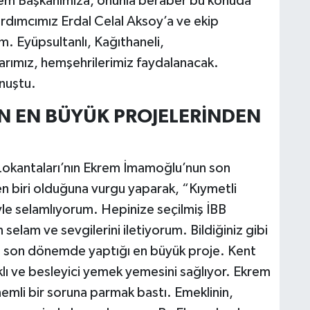
rem Başkanımıza, onunla beraber bu konuda
dımcımız Erdal Celal Aksoy’a ve ekip
m. Eyüpsultanlı, Kağıthaneli,
rımız, hemşehrilerimiz faydalanacak.
onuştu.
 EN BÜYÜK PROJELERİNDEN
t Lokantaları’nın Ekrem İmamoğlu’nun son
 biri olduğuna vurgu yaparak, “Kıymetli
yle selamlıyorum. Hepinize seçilmiş İBB
lam ve sevgilerini iletiyorum. Bildiğiniz gibi
 son dönemde yaptığı en büyük proje. Kent
ıklı ve besleyici yemek yemesini sağlıyor. Ekrem
emli bir soruna parmak bastı. Emeklinin,