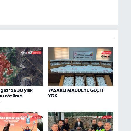
az’da 30 yılık
YASAKLI MADDEYE GEÇİT
nu çözüme
YOK
r