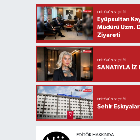
EDITÖRÜN SEÇTIĞI
Eyüpsultan Kay
Müdürü Uzm. Dr
Ziyareti
EDITÖRÜN SEÇTIĞI
SANATIYLA İZ 
EDITÖRÜN SEÇTIĞI
Şehir Eşkıyala
EDITÖR HAKKINDA