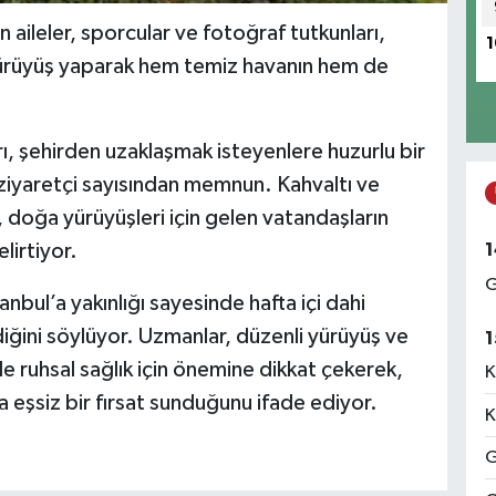
 aileler, sporcular ve fotoğraf tutkunları,
1
 yürüyüş yaparak hem temiz havanın hem de
ı, şehirden uzaklaşmak isteyenlere huzurlu bir
ziyaretçi sayısından memnun. Kahvaltı ve
, doğa yürüyüşleri için gelen vatandaşların
1
lirtiyor.
G
nbul’a yakınlığı sayesinde hafta içi dahi
diğini söylüyor. Uzmanlar, düzenli yürüyüş ve
1
e ruhsal sağlık için önemine dikkat çekerek,
K
eşsiz bir fırsat sunduğunu ifade ediyor.
K
G