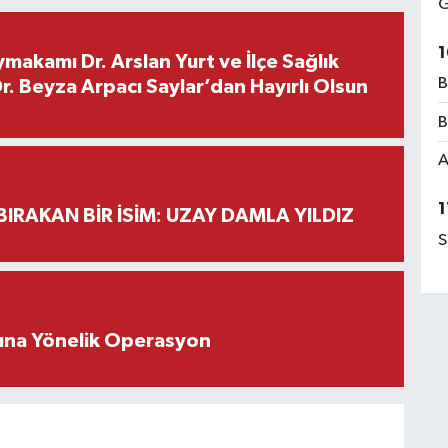
G
1
makamı Dr. Arslan Yurt ve İlçe Sağlık
B
. Beyza Arpacı Saylar’dan Hayırlı Olsun
B
A
1
BIRAKAN BİR İSİM: UZAY DAMLA YILDIZ
S
rına Yönelik Operasyon