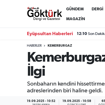
GÜNDEM
DERGİ
Anne Çocuk
Eyüpsultan Hava Durumu
MAGAZİN
BİLİM
Eyüpsultan Trafik Yoğunluk Haritası
Eyüpsultan Haberleri
12:10
Son Dakik
DERGİ
Süper Lig Puan Durumu ve Fikstür
HABERLER
KEMERBURGAZ
Kemerburgaz
DÜNYA
Tüm Manşetler
EĞİTİM
Son Dakika Haberleri
İlgi
EKONOMİ
Haber Arşivi
Sonbaharın kendini hissettirme
GÖKTÜRK
adreslerinden biri haline geldi.
GÜNDEM
19.09.2025 - 10:52
19.09.2025 - 10:58
6
YAYINLANMA
GÜNCELLEME
GÖS