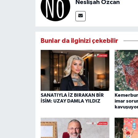
Neslişah Özcan
Bunlar da ilginizi çekebilir
SANATIYLA İZ BIRAKAN BİR
Kemerburg
İSİM: UZAY DAMLA YILDIZ
imar soru
kavuşuyo