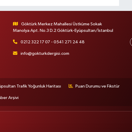
Göktürk Merkez Mahallesi Üstküme Sokak
Manolya Apt. No.3 D.2 Göktürk-Eyüpsultan/İstanbul
0212 322 17 07 - 0541 271 24 48
info@gokturkdergisi.com
üpsultan Trafik Yoğunluk Haritası
Puan Durumu ve Fikstür
ber Arşivi