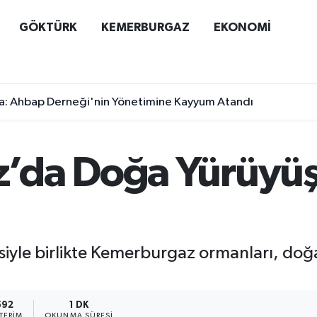
GÖKTÜRK
KEMERBURGAZ
EKONOMİ
a: Ahbap Derneği'nin Yönetimine Kayyum Atandı
’da Doğa Yürüyüş
siyle birlikte Kemerburgaz ormanları, doğ
592
1 DK
TERIM
OKUNMA SÜRESI