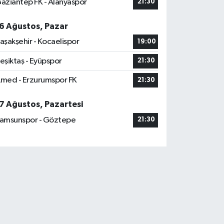
aziantep FK - Alanyaspor
21:30
6 Ağustos, Pazar
aşakşehir - Kocaelispor
19:00
eşiktaş - Eyüpspor
21:30
med - Erzurumspor FK
21:30
7 Ağustos, Pazartesi
amsunspor - Göztepe
21:30