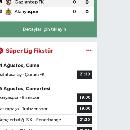
9
Gaziantep FK
0
0
0
Alanyaspor
0
0
Detaylar için tıklayın
Süper Lig Fikstür
4 Ağustos, Cuma
alatasaray - Çorum FK
21:30
5 Ağustos, Cumartesi
onyaspor - Rizespor
19:00
asımpaşa - Trabzonspor
19:00
ençlerbirliği S.K. - Fenerbahçe
21:30