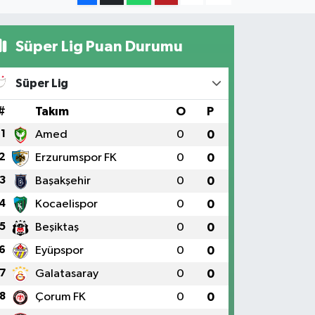
Süper Lig Puan Durumu
Süper Lig
#
Takım
O
P
1
Amed
0
0
2
Erzurumspor FK
0
0
3
Başakşehir
0
0
4
Kocaelispor
0
0
5
Beşiktaş
0
0
6
Eyüpspor
0
0
7
Galatasaray
0
0
8
Çorum FK
0
0