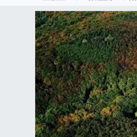
KEMERBURGAZ
KÜLTÜR - SANAT
MAGAZİN
ÖZEL HABER
SAĞLIK
SPOR
TEKNOLOJİ
TİCARET
YAŞAM