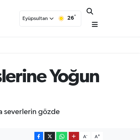
°
26
Eyüpsultan
lerine Yoğun
a severlerin gözde
-
+
A
A