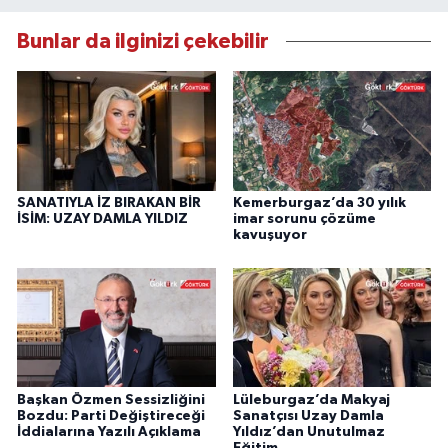
Bunlar da ilginizi çekebilir
SANATIYLA İZ BIRAKAN BİR
Kemerburgaz’da 30 yılık
İSİM: UZAY DAMLA YILDIZ
imar sorunu çözüme
kavuşuyor
Başkan Özmen Sessizliğini
Lüleburgaz’da Makyaj
Bozdu: Parti Değiştireceği
Sanatçısı Uzay Damla
İddialarına Yazılı Açıklama
Yıldız’dan Unutulmaz
Eğitim