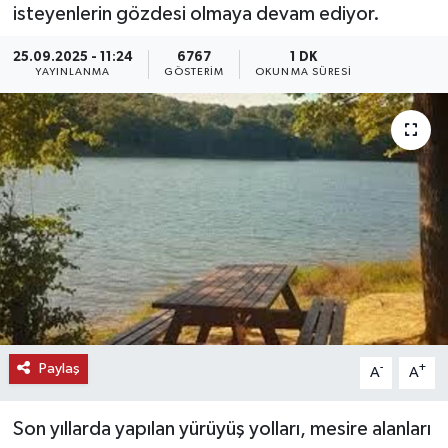
isteyenlerin gözdesi olmaya devam ediyor.
KEMERBURGAZ
25.09.2025 - 11:24
6767
1 DK
YAYINLANMA
GÖSTERIM
OKUNMA SÜRESI
KÜLTÜR - SANAT
MAGAZİN
ÖZEL HABER
SAĞLIK
SPOR
TEKNOLOJİ
Paylaş
-
+
A
A
TİCARET
Son yıllarda yapılan yürüyüş yolları, mesire alanları
YAŞAM