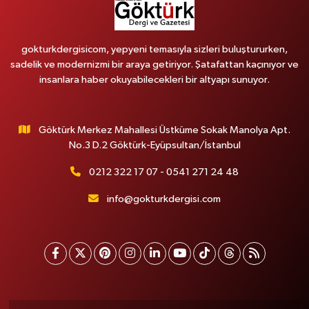
gokturkdergisicom, yepyeni temasıyla sizleri buluştururken,
sadelik ve modernizmi bir araya getiriyor. Şatafattan kaçınıyor ve
insanlara haber okuyabilecekleri bir altyapı sunuyor.
Göktürk Merkez Mahallesi Üstküme Sokak Manolya Apt.
No.3 D.2 Göktürk-Eyüpsultan/İstanbul
0212 322 17 07 - 0541 271 24 48
info@gokturkdergisi.com