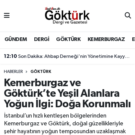
Anne Çocuk
Eyüpsultan Hava Durumu
BİLİM
Eyüpsultan Trafik Yoğunluk Haritası
GÜNDEM
DERGİ
GÖKTÜRK
KEMERBURGAZ
DERGİ
Süper Lig Puan Durumu ve Fikstür
12:10
Son Dakika: Ahbap Derneği'nin Yönetimine Kayyum Atandı
DÜNYA
Tüm Manşetler
HABERLER
GÖKTÜRK
Kemerburgaz ve
EĞİTİM
Son Dakika Haberleri
Göktürk’te Yeşil Alanlara
EKONOMİ
Haber Arşivi
Yoğun İlgi: Doğa Korunmalı
GÖKTÜRK
İstanbul’un hızlı kentleşen bölgelerinden
Kemerburgaz ve Göktürk, doğal güzellikleriyle
GÜNDEM
şehir hayatının yoğun temposundan uzaklaşmak