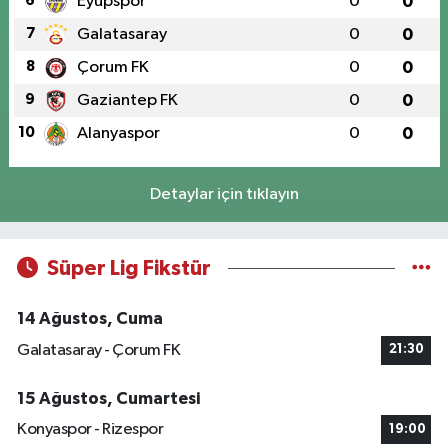
6
Eyüpspor
0
0
7
Galatasaray
0
0
8
Çorum FK
0
0
9
Gaziantep FK
0
0
10
Alanyaspor
0
0
Detaylar için tıklayın
Süper Lig Fikstür
14 Ağustos, Cuma
Galatasaray - Çorum FK
21:30
15 Ağustos, Cumartesi
Konyaspor - Rizespor
19:00