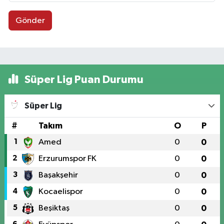
Gönder
Süper Lig Puan Durumu
Süper Lig
#
Takım
O
P
1
Amed
0
0
2
Erzurumspor FK
0
0
3
Başakşehir
0
0
4
Kocaelispor
0
0
5
Beşiktaş
0
0