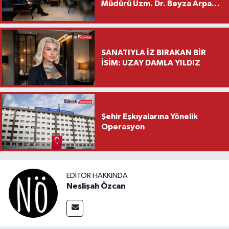
Müdürü Uzm. Dr. Beyza Arpacı
Saylar’dan Hayırlı Olsun
Ziyareti
SANATIYLA İZ BIRAKAN BİR
İSİM: UZAY DAMLA YILDIZ
Şehir Eşkıyalarına Yönelik
Operasyon
EDITÖR HAKKINDA
Neslişah Özcan