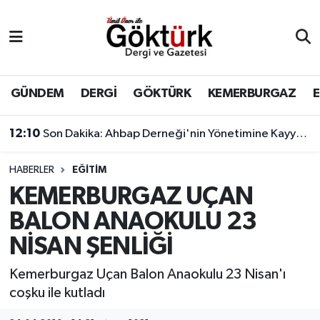
Anne Çocuk
Eyüpsultan Hava Durumu
BİLİM
Eyüpsultan Trafik Yoğunluk Haritası
GÜNDEM
DERGİ
GÖKTÜRK
KEMERBURGAZ
DERGİ
Süper Lig Puan Durumu ve Fikstür
12:10
Son Dakika: Ahbap Derneği'nin Yönetimine Kayyum Atandı
DÜNYA
Tüm Manşetler
HABERLER
EĞİTİM
KEMERBURGAZ UÇAN
EĞİTİM
Son Dakika Haberleri
BALON ANAOKULU 23
EKONOMİ
Haber Arşivi
NİSAN ŞENLİĞİ
GÖKTÜRK
Kemerburgaz Uçan Balon Anaokulu 23 Nisan'ı
coşku ile kutladı
GÜNDEM