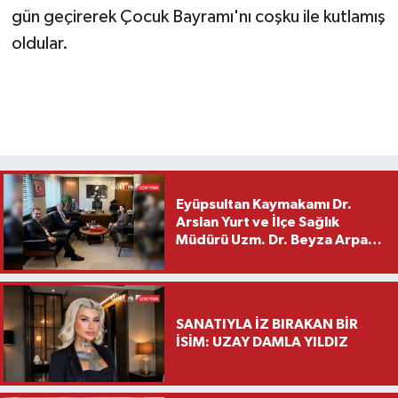
gün geçirerek Çocuk Bayramı'nı coşku ile kutlamış
oldular.
Eyüpsultan Kaymakamı Dr.
Arslan Yurt ve İlçe Sağlık
Müdürü Uzm. Dr. Beyza Arpacı
Saylar’dan Hayırlı Olsun
Ziyareti
SANATIYLA İZ BIRAKAN BİR
İSİM: UZAY DAMLA YILDIZ