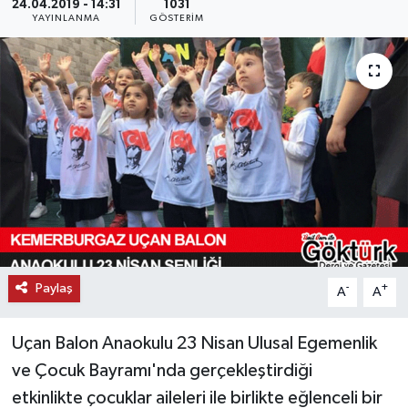
24.04.2019 - 14:31
1031
YAYINLANMA
GÖSTERIM
KEMERBURGAZ
KÜLTÜR - SANAT
MAGAZİN
ÖZEL HABER
SAĞLIK
SPOR
Paylaş
-
+
A
A
TEKNOLOJİ
Uçan Balon Anaokulu 23 Nisan Ulusal Egemenlik
TİCARET
ve Çocuk Bayramı'nda gerçekleştirdiği
etkinlikte çocuklar aileleri ile birlikte eğlenceli bir
YAŞAM