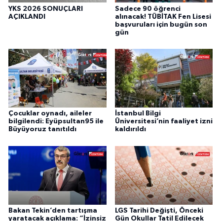
YKS 2026 SONUÇLARI
Sadece 90 öğrenci
AÇIKLANDI
alınacak! TÜBİTAK Fen Lisesi
başvuruları için bugün son
gün
Çocuklar oynadı, aileler
İstanbul Bilgi
bilgilendi: Eyüpsultan95 ile
Üniversitesi’nin faaliyet izni
Büyüyoruz tanıtıldı
kaldırıldı
Bakan Tekin’den tartışma
LGS Tarihi Değişti, Önceki
yaratacak açıklama: “İzinsiz
Gün Okullar Tatil Edilecek