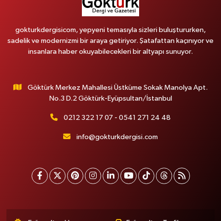
gokturkdergisicom, yepyeni temasıyla sizleri buluştururken,
sadelik ve modernizmi bir araya getiriyor. Şatafattan kaçınıyor ve
insanlara haber okuyabilecekleri bir altyapı sunuyor.
Göktürk Merkez Mahallesi Üstküme Sokak Manolya Apt.
No.3 D.2 Göktürk-Eyüpsultan/İstanbul
0212 322 17 07 - 0541 271 24 48
info@gokturkdergisi.com