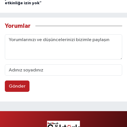
etkinliğe izin yok”
Yorumlar
Gönder