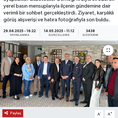
yerel basın mensuplarıyla ilçenin gündemine dair
KEMERBURGAZ
verimli bir sohbet gerçekleştirdi. Ziyaret, karşılıklı
görüş alışverişi ve hatıra fotoğrafıyla son buldu.
KÜLTÜR - SANAT
29.04.2025 - 16:22
14.05.2025 - 11:12
3438
YAYINLANMA
GÜNCELLEME
GÖSTERIM
MAGAZİN
ÖZEL HABER
SAĞLIK
SPOR
TEKNOLOJİ
TİCARET
Paylaş
-
+
A
A
YAŞAM