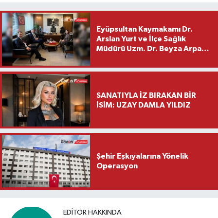
Eyüpsultan Kaymakamı Dr.
Arslan Yurt ve İlçe Sağlık
Müdürü Uzm. Dr. Beyza Arpacı
Saylar’dan Hayırlı Olsun
Ziyareti
SANATIYLA İZ BIRAKAN BİR
İSİM: UZAY DAMLA YILDIZ
Şehir Eşkıyalarına Yönelik
Operasyon
EDITÖR HAKKINDA