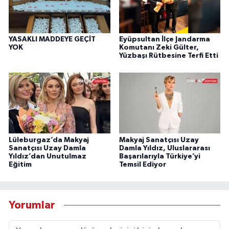
YASAKLI MADDEYE GEÇİT
Eyüpsultan İlçe Jandarma
YOK
Komutanı Zeki Gülter,
Yüzbaşı Rütbesine Terfi Etti
Lüleburgaz’da Makyaj
Makyaj Sanatçısı Uzay
Sanatçısı Uzay Damla
Damla Yıldız, Uluslararası
Yıldız’dan Unutulmaz
Başarılarıyla Türkiye’yi
Eğitim
Temsil Ediyor
Yorumlar