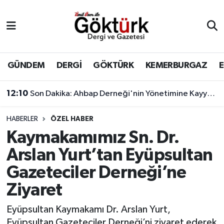
Anne Çocuk
Eyüpsultan Hava Durumu
BİLİM
Eyüpsultan Trafik Yoğunluk Haritası
GÜNDEM
DERGİ
GÖKTÜRK
KEMERBURGAZ
DERGİ
Süper Lig Puan Durumu ve Fikstür
12:10
Son Dakika: Ahbap Derneği'nin Yönetimine Kayyum Atandı
DÜNYA
Tüm Manşetler
HABERLER
ÖZEL HABER
Kaymakamımız Sn. Dr.
EĞİTİM
Son Dakika Haberleri
Arslan Yurt’tan Eyüpsultan
EKONOMİ
Haber Arşivi
Gazeteciler Derneği’ne
Ziyaret
GÖKTÜRK
Eyüpsultan Kaymakamı Dr. Arslan Yurt,
GÜNDEM
Eyüpsultan Gazeteciler Derneği’ni ziyaret ederek