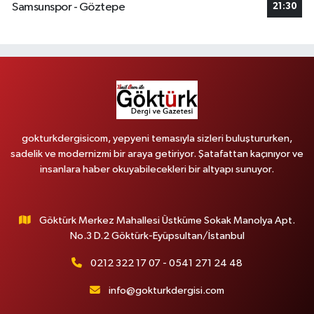
Samsunspor - Göztepe
21:30
gokturkdergisicom, yepyeni temasıyla sizleri buluştururken,
sadelik ve modernizmi bir araya getiriyor. Şatafattan kaçınıyor ve
insanlara haber okuyabilecekleri bir altyapı sunuyor.
Göktürk Merkez Mahallesi Üstküme Sokak Manolya Apt.
No.3 D.2 Göktürk-Eyüpsultan/İstanbul
0212 322 17 07 - 0541 271 24 48
info@gokturkdergisi.com