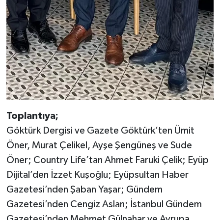
Toplantıya;
Göktürk Dergisi ve Gazete Göktürk’ten Ümit
Öner, Murat Çelikel, Ayşe Şengüneş ve Sude
Öner; Country Life’tan Ahmet Faruki Çelik; Eyüp
Dijital’den İzzet Kuşoğlu; Eyüpsultan Haber
Gazetesi’nden Şaban Yaşar; Gündem
Gazetesi’nden Cengiz Aslan; İstanbul Gündem
Gazetesi’nden Mehmet Gülnahar ve Avrupa