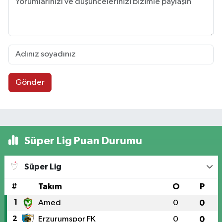
Gönder
Süper Lig Puan Durumu
Süper Lig
#
Takım
O
P
1
Amed
0
0
2
Erzurumspor FK
0
0