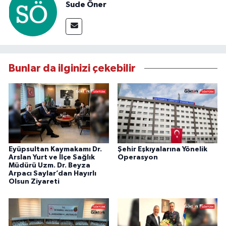
Sude Öner
Bunlar da ilginizi çekebilir
Eyüpsultan Kaymakamı Dr.
Şehir Eşkıyalarına Yönelik
Arslan Yurt ve İlçe Sağlık
Operasyon
Müdürü Uzm. Dr. Beyza
Arpacı Saylar’dan Hayırlı
Olsun Ziyareti