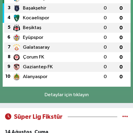
3
Başakşehir
0
0
4
Kocaelispor
0
0
5
Beşiktaş
0
0
6
Eyüpspor
0
0
7
Galatasaray
0
0
8
Çorum FK
0
0
9
Gaziantep FK
0
0
10
Alanyaspor
0
0
Detaylar için tıklayın
Süper Lig Fikstür
14 Ağustos, Cuma